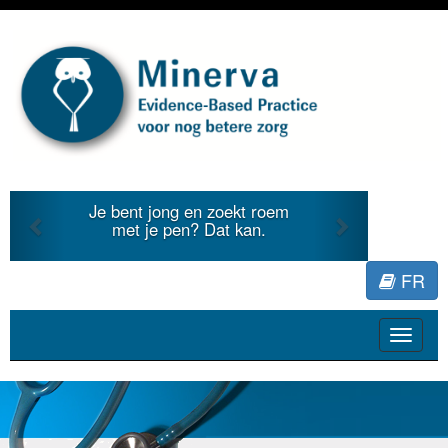
Previous
Next
Je bent jong en zoekt roem
met je pen? Dat kan.
FR
Toggle
navigat