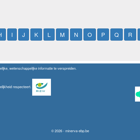
H
I
J
K
L
M
N
O
P
Q
R
lijke, wetenschappelijke informatie te verspreiden.
elijkheid respecteert.
© 2026 - minerva-ebp.be