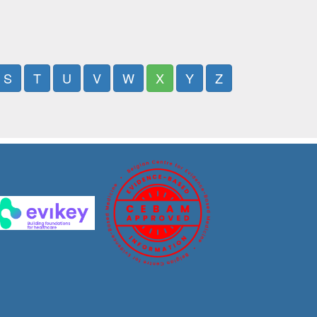
S
T
U
V
W
X
Y
Z