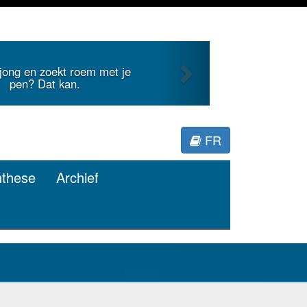
Next
 jong en zoekt roem met je
pen? Dat kan.
FR
nthese
Archief