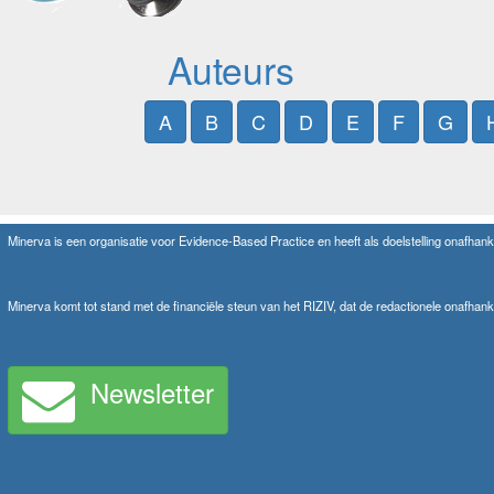
Auteurs
A
B
C
D
E
F
G
Minerva is een organisatie voor Evidence-Based Practice en heeft als doelstelling onafhanke
Minerva komt tot stand met de financiële steun van het RIZIV, dat de redactionele onafhank
Newsletter