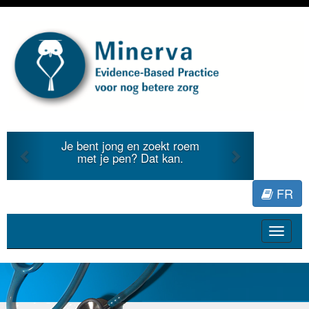
Previous
Next
Je bent jong en zoekt roem
met je pen? Dat kan.
FR
Toggle
navigat