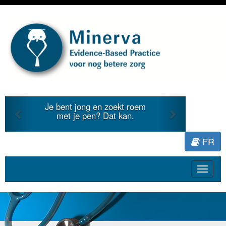
Previous
Next
Je bent jong en zoekt roem
met je pen? Dat kan.
FR
Toggle
navigat