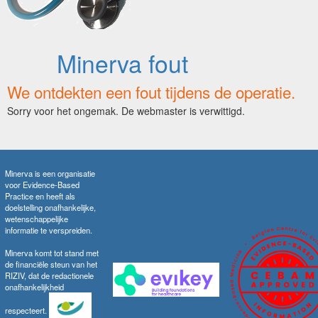
Minerva fout
We ontdekten een fout tijdens de operatie.
Sorry voor het ongemak. De webmaster is verwittigd.
Minerva is een organisatie
voor Evidence-Based
Practice en heeft als
doelstelling onafhankelijke,
wetenschappelijke
informatie te verspreiden.
Minerva komt tot stand met
de financiële steun van het
RIZIV, dat de redactionele
onafhankelijkheid
respecteert.