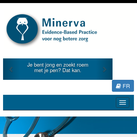
Previous
Next
Je bent jong en zoekt roem
met je pen? Dat kan.
FR
Toggle
navigat