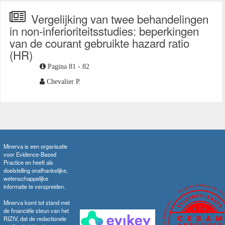
Vergelijking van twee behandelingen
in non-inferioriteitsstudies: beperkingen
van de courant gebruikte hazard ratio
(HR)
Pagina 81 - 82
Chevalier P.
Minerva is een organisatie
voor Evidence-Based
Practice en heeft als
doelstelling onafhankelijke,
wetenschappelijke
informatie te verspreiden.
Minerva komt tot stand met
de financiële steun van het
RIZIV, dat de redactionele