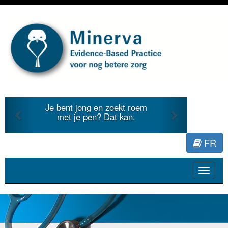
Previous
Next
Je bent jong en zoekt roem
met je pen? Dat kan.
FR
Toggle
navigat