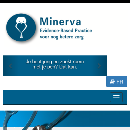
Previous
Next
Je bent jong en zoekt roem
met je pen? Dat kan.
FR
Toggle
navigat