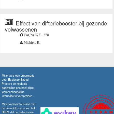
Effect van difteriebooster bij gezonde
volwassenen
Pagina 377 - 378
Michiels B.
Minerva is een organisatie
voor Evidence-Based
Practice en heeft als
doelstelling onafhankelijke,
wetenschappelijke
informatie te verspreiden.
Minerva komt tot stand met
de financiële steun van het
RIZIV, dat de redactionele