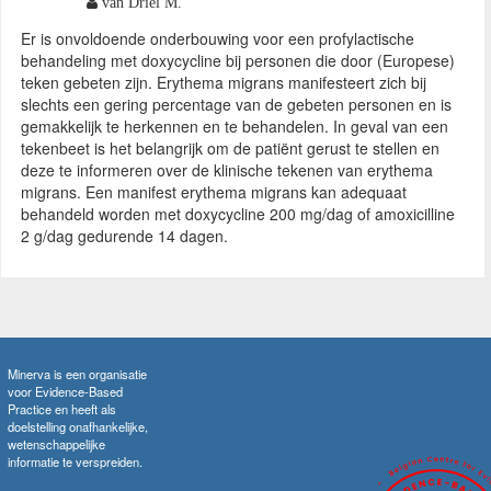
van Driel M.
Er is onvoldoende onderbouwing voor een profylactische
behandeling met doxycycline bij personen die door (Europese)
teken gebeten zijn. Erythema migrans manifesteert zich bij
slechts een gering percentage van de gebeten personen en is
gemakkelijk te herkennen en te behandelen. In geval van een
tekenbeet is het belangrijk om de patiënt gerust te stellen en
deze te informeren over de klinische tekenen van erythema
migrans. Een manifest erythema migrans kan adequaat
behandeld worden met doxycycline 200 mg/dag of amoxicilline
2 g/dag gedurende 14 dagen.
Minerva is een organisatie
voor Evidence-Based
Practice en heeft als
doelstelling onafhankelijke,
wetenschappelijke
informatie te verspreiden.