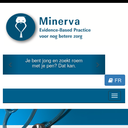
Previous
Next
Je bent jong en zoekt roem
met je pen? Dat kan.
FR
Toggle
navigat