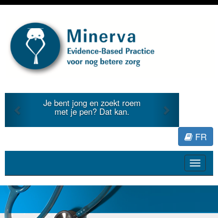
Previous
Next
Je bent jong en zoekt roem
met je pen? Dat kan.
FR
Toggle
navigat