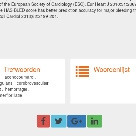
n of the European Society of Cardiology (ESC). Eur Heart J 2010;31:236
he HAS-BLED score has better prediction accuracy for major bleedin
m Coll Cardiol 2013;62:2199-204.
Trefwoorden
Woordenlijst
acenocoumarol
,
agulans
,
cerebrovasculair
t
,
hemorragie
,
erfibrillatie