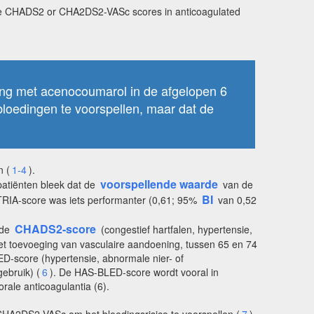
the CHADS2 or CHA2DS2-VASc scores in anticoagulated
olling met acenocoumarol in de afgelopen 6
edingen te voorspellen, maar dat de
n (
1-4
).
voorspellende waarde
 patiënten bleek dat de
van de
BI
e ATRIA-score was iets performanter (0,61; 95%
van 0,52
CHADS2-score
 de
(congestief hartfalen, hypertensie,
et toevoeging van vasculaire aandoening, tussen 65 en 74
ED-score (hypertensie, abnormale nier- of
ebruik) (
6
). De HAS-BLED-score wordt vooral in
ale anticoagulantia (6).
HA2DS2-VASc om het bloedingsrisico te voorspellen (
7
).