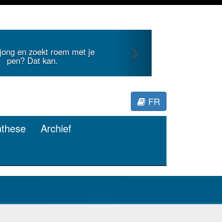
Next
 jong en zoekt roem met je
pen? Dat kan.
FR
nthese
Archief