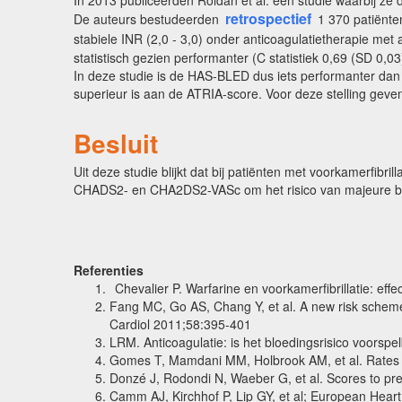
retrospectief
De auteurs bestudeerden
1 370 patiënte
stabiele INR (2,0 - 3,0) onder anticoagulatietherapie me
statistisch gezien performanter (C statistiek 0,69 (SD 
In deze studie is de HAS-BLED dus iets performanter dan 
superieur is aan de ATRIA-score. Voor deze stelling geven 
Besluit
Uit deze studie blijkt dat bij patiënten met voorkamerfib
CHADS2- en CHA2DS2-VASc om het risico van majeure bloe
Referenties
Chevalier P. Warfarine en voorkamerfibrillatie: ef
Fang MC, Go AS, Chang Y, et al. A new risk scheme t
Cardiol 2011;58:395-401
LRM. Anticoagulatie: is het bloedingsrisico voorsp
Gomes T, Mamdani MM, Holbrook AM, et al. Rates of
Donzé J, Rodondi N, Waeber G, et al. Scores to pre
Camm AJ, Kirchhof P, Lip GY, et al; European Heart 