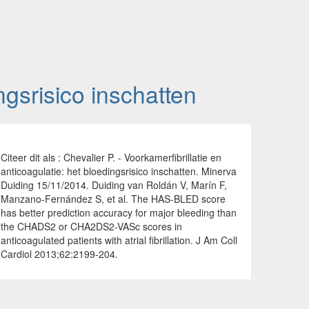
ngsrisico inschatten
Citeer dit als : Chevalier P. - Voorkamerfibrillatie en
anticoagulatie: het bloedingsrisico inschatten. Minerva
Duiding 15/11/2014. Duiding van Roldán V, Marín F,
Manzano-Fernández S, et al. The HAS-BLED score
has better prediction accuracy for major bleeding than
the CHADS2 or CHA2DS2-VASc scores in
anticoagulated patients with atrial fibrillation. J Am Coll
Cardiol 2013;62:2199-204.