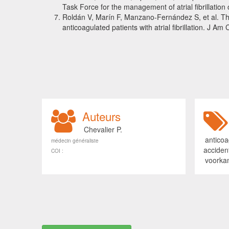
Task Force for the management of atrial fibrillatio
Roldán V, Marín F, Manzano-Fernández S, et al. T
anticoagulated patients with atrial fibrillation. J A
Auteurs
Chevalier P.
antico
médecin généraliste
acciden
COI :
voorkam