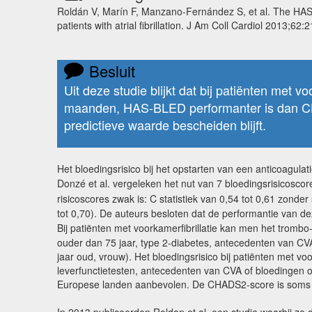
Roldán V, Marín F, Manzano-Fernández S, et al. The HAS
patients with atrial fibrillation. J Am Coll Cardiol 2013;62:
Besluit
Uit deze studie blijkt dat bij patiënten met 
maanden, HAS-BLED performanter is dan CH
predictieve waarde bescheiden blijft.
Het bloedingsrisico bij het opstarten van een anticoagula
Donzé et al. vergeleken het nut van 7 bloedingsrisicosco
risicoscores zwak is: C statistiek van 0,54 tot 0,61 zonde
tot 0,70). De auteurs besloten dat de performantie van de
Bij patiënten met voorkamerfibrillatie kan men het trom
ouder dan 75 jaar, type 2-diabetes, antecedenten van C
jaar oud, vrouw). Het bloedingsrisico bij patiënten met 
leverfunctietesten, antecedenten van CVA of bloedingen of
Europese landen aanbevolen. De CHADS2-score is soms gesc
In 2013 publiceerden Roldan et al. een studie waarbij 