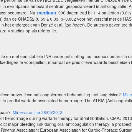
n in een Spaans ambulant centrum gespecialiseerd in anticoagulatie. 
mediaan
t acenocoumarol. Na
996 dagen trad bij 114 patiënten (3,0%
0,03)) dan de CHADS2 (0,59 ± 0,03, p=0,002 voor het verschil met de 
in het onderzoek van Donzé et al. (
zie hoger
). De auteurs geven toe d
ze 4 studies op als referentie.
rillatie en met een stabiele INR onder antistolling met acenocoumarol 
dingen te voorspellen, maar dat de predictieve waarde bescheiden bli
fectieve preventieve anticoagulerende behandeling met laag risico?
Mine
o predict warfarin-associated hemorrhage: The ATRIA (Anticoagulation a
elbaar?
Minerva online 28/05/2013
.
 hemorrhage during warfarin therapy for atrial fibrillation. CMAJ 201
dict major bleeding risk during oral anticoagulation therapy: a prospe
Rhythm Association; European Association for Cardio-Thoracic Surgery. 