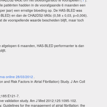
Alle patiënten hadden in de voorafgaande 6 maanden een
 per jaar) een ernstige bloeding op. De HAS-BLED was
HAS-BLED) en dan de CHA2DS2-VASc (0,58 ± 0,03, p=0,006).
at de voorspellende waarde bescheiden blijft, maar toch
in de afgelopen 6 maanden, HAS-BLED performanter is dan
jft.
rva online 28/03/2012
.
nd Risk Factors in Atrial Fibrillation) Study. J Am Coll
3;185:E121-7.
ctive validation study. Am J Med 2012;125:1095-102.
Guidelines for the management of atrial fibrillation: the