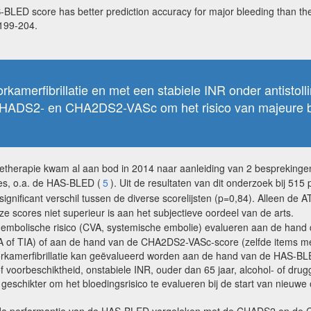
-BLED score has better prediction accuracy for major bleeding than 
2199-204.
voorkamerfibrillatie en met een stabiele INR onder antist
ADS2- en CHA2DS2-VASc om het risico van majeure blo
tietherapie kwam al aan bod in 2014 naar aanleiding van 2 besprekinge
res, o.a. de HAS-BLED (
5
). Uit de resultaten van dit onderzoek bij 515
r significant verschil tussen de diverse scorelijsten (p=0,84). Alleen d
ze scores niet superieur is aan het subjectieve oordeel van de arts.
bo-embolische risico (CVA, systemische embolie) evalueren aan de hand
VA of TIA) of aan de hand van de CHA2DS2-VASc-score (zelfde items m
voorkamerfibrillatie kan geëvalueerd worden aan de hand van de HAS-BL
 voorbeschiktheid, onstabiele INR, ouder dan 65 jaar, alcohol- of drugg
hikter om het bloedingsrisico te evalueren bij de start van nieuwe or
ze de performantie van de HAS-BLED vergeleken met de CHADS2 en de C