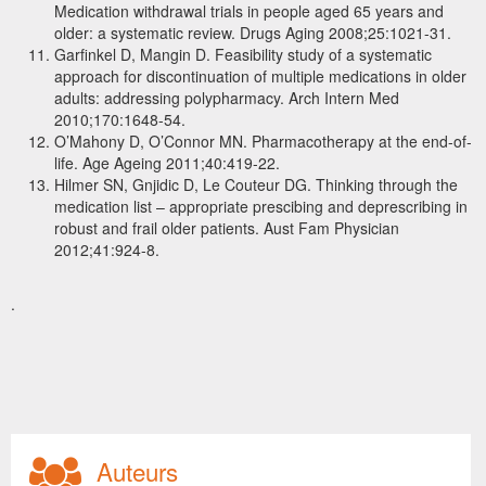
Medication withdrawal trials in people aged 65 years and
older: a systematic review. Drugs Aging 2008;25:1021-31.
Garfinkel D, Mangin D. Feasibility study of a systematic
approach for discontinuation of multiple medications in older
adults: addressing polypharmacy. Arch Intern Med
2010;170:1648-54.
O’Mahony D, O’Connor MN. Pharmacotherapy at the end-of-
life. Age Ageing 2011;40:419-22.
Hilmer SN, Gnjidic D, Le Couteur DG. Thinking through the
medication list – appropriate prescibing and deprescribing in
robust and frail older patients. Aust Fam Physician
2012;41:924-8.
.
Auteurs