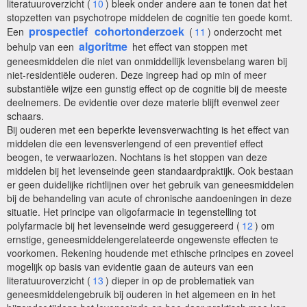
literatuuroverzicht (
10
) bleek onder andere aan te tonen dat het
stopzetten van psychotrope middelen de cognitie ten goede komt.
prospectief
cohortonderzoek
Een
(
11
) onderzocht met
algoritme
behulp van een
het effect van stoppen met
geneesmiddelen die niet van onmiddellijk levensbelang waren bij
niet-residentiële ouderen. Deze ingreep had op min of meer
substantiële wijze een gunstig effect op de cognitie bij de meeste
deelnemers. De evidentie over deze materie blijft evenwel zeer
schaars.
Bij ouderen met een beperkte levensverwachting is het effect van
middelen die een levensverlengend of een preventief effect
beogen, te verwaarlozen. Nochtans is het stoppen van deze
middelen bij het levenseinde geen standaardpraktijk. Ook bestaan
er geen duidelijke richtlijnen over het gebruik van geneesmiddelen
bij de behandeling van acute of chronische aandoeningen in deze
situatie. Het principe van oligofarmacie in tegenstelling tot
polyfarmacie bij het levenseinde werd gesuggereerd (
12
) om
ernstige, geneesmiddelengerelateerde ongewenste effecten te
voorkomen. Rekening houdende met ethische principes en zoveel
mogelijk op basis van evidentie gaan de auteurs van een
literatuuroverzicht (
13
) dieper in op de problematiek van
geneesmiddelengebruik bij ouderen in het algemeen en in het