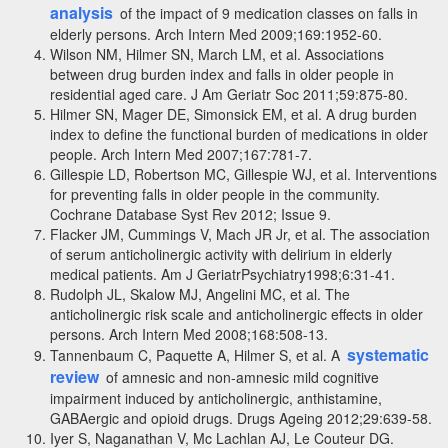
analysis
of the impact of 9 medication classes on falls in
elderly persons. Arch Intern Med 2009;169:1952-60.
Wilson NM, Hilmer SN, March LM, et al. Associations
between drug burden index and falls in older people in
residential aged care. J Am Geriatr Soc 2011;59:875-80.
Hilmer SN, Mager DE, Simonsick EM, et al. A drug burden
index to define the functional burden of medications in older
people. Arch Intern Med 2007;167:781-7.
Gillespie LD, Robertson MC, Gillespie WJ, et al. Interventions
for preventing falls in older people in the community.
Cochrane Database Syst Rev 2012; Issue 9.
Flacker JM, Cummings V, Mach JR Jr, et al. The association
of serum anticholinergic activity with delirium in elderly
medical patients. Am J GeriatrPsychiatry1998;6:31-41.
Rudolph JL, Skalow MJ, Angelini MC, et al. The
anticholinergic risk scale and anticholinergic effects in older
persons. Arch Intern Med 2008;168:508-13.
systematic
Tannenbaum C, Paquette A, Hilmer S, et al. A
review
of amnesic and non-amnesic mild cognitive
impairment induced by anticholinergic, anthistamine,
GABAergic and opioid drugs. Drugs Ageing 2012;29:639-58.
Iyer S, Naganathan V, Mc Lachlan AJ, Le Couteur DG.