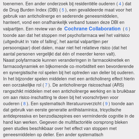
toenemen. Een ander onderzoek bij residentiële ouderen (
4
) dat
de Drug Burden Index (DBI) (
5
), een gevalideerde maat voor het
gebruik van anticholinerge en sederende geneesmiddelen,
hanteert, vond een onafhankelijk verband tussen deze DBI en
Cochrane Collaboration
valpartijen. Een review van de
(
6
)
toonde aan dat het stoppen met psychofarmaca wel het valrisico
(uitgedrukt in ‘rate of falling’, het aantal valpartijen per
persoonsjaar) doet dalen, maar niet het relatieve risico (dat het
aantal personen vergelijkt dat één of meerder keren valt).
Naast polyfarmacie kunnen veranderingen in farmacokinetiek en
farmacodynamiek en bijkomende co-morbiditeit een bevorderende
en synergistische rol spelen bij het optreden van delier bij ouderen.
In het bijzonder spelen middelen met een anticholinerg effect hierin
een oorzakelijke rol (
7
). De anticholinerge risicoschaal (ARS)
rangschikt middelen met een anticholinerge werking en is bruikbaar
om aan risico-inschatting te doen bij het voorschrijven voor
ouderen (
8
). Een systematisch literatuuroverzicht (
9
) toonde aan
dat gebruik van eerste generatie antihistaminica, tricyclische
antidepressiva en benzodiazepines een verminderde cognitie in de
hand kan werken. Gegeven de multifactoriële oorsprong bleken
geen studies beschikbaar over het effect van stoppen met
geneesmiddelen op delier. Een ander systematisch