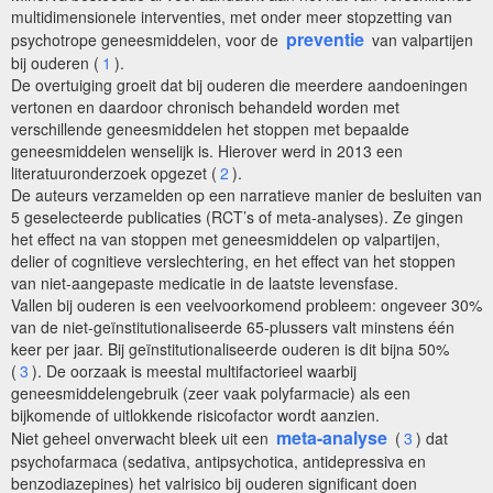
multidimensionele interventies, met onder meer stopzetting van
preventie
psychotrope geneesmiddelen, voor de
van valpartijen
bij ouderen (
1
).
De overtuiging groeit dat bij ouderen die meerdere aandoeningen
vertonen en daardoor chronisch behandeld worden met
verschillende geneesmiddelen het stoppen met bepaalde
geneesmiddelen wenselijk is. Hierover werd in 2013 een
literatuuronderzoek opgezet (
2
).
De auteurs verzamelden op een narratieve manier de besluiten van
5 geselecteerde publicaties (RCT’s of meta-analyses). Ze gingen
het effect na van stoppen met geneesmiddelen op valpartijen,
delier of cognitieve verslechtering, en het effect van het stoppen
van niet-aangepaste medicatie in de laatste levensfase.
Vallen bij ouderen is een veelvoorkomend probleem: ongeveer 30%
van de niet-geïnstitutionaliseerde 65-plussers valt minstens één
keer per jaar. Bij geïnstitutionaliseerde ouderen is dit bijna 50%
(
3
). De oorzaak is meestal multifactorieel waarbij
geneesmiddelengebruik (zeer vaak polyfarmacie) als een
bijkomende of uitlokkende risicofactor wordt aanzien.
meta-analyse
Niet geheel onverwacht bleek uit een
(
3
) dat
psychofarmaca (sedativa, antipsychotica, antidepressiva en
benzodiazepines) het valrisico bij ouderen significant doen