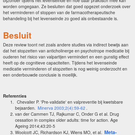
bijzonder tijdens het levenseinde en hoe daar praktisch mee kan
worden omgegaan. Ze besluiten dat goed opgezet onderzoek over
het verminderen of stoppen van de farmacotherapeutische
behandeling bij het levenseinde zo goed als onbestaande is.
Besluit
Deze review toont net zoals andere studies via indirect bewijs aan
dat het stopzetten van anticholinerge en psychotrope medicatie bij
ouderen het risico van valpartijen vermindert en een gunstig effect
heeft op de cognitieve capaciteiten. Tijdens het levenseinde
medicatie verminderen of stopzetten is nog weinig onderzocht en
een onderbouwde conclusie is moeilijk.
Referenties
Chevalier P. 'Pre-validatie' en valpreventie bij kwetsbare
bejaarden.
Minerva 2003;2(4):59-62
.
van der Cammen TJ, Rajkumar C, Onder G et al. Drug
cessation in complex older adults: time for action. Age
Ageing 2014;43:20-5
Meta-
Woolcott JC, Richardson KJ, Wiens MO, et al.