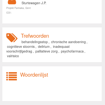
Sturtewagen J.P.
Projekt Farmaka, Gent
COI :
Trefwoorden
behandelingsstop
,
chronische aandoening
,
cognitieve stoornis
,
delirium
,
inadequaat
voorschrijfgedrag
,
palliatieve zorg
,
psychofarmaca
,
valrisico
Woordenlijst