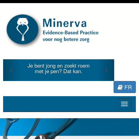
Previous
Next
en zoekt roem
Je duidt internationale
? Dat kan.
literatuur voor Minerva.
FR
Toggle
navigat