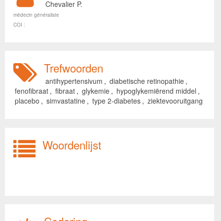
Chevalier P.
médecin généraliste
COI :
Trefwoorden
antihypertensivum
,
diabetische retinopathie
,
fenofibraat
,
fibraat
,
glykemie
,
hypoglykemiërend middel
,
placebo
,
simvastatine
,
type 2-diabetes
,
ziektevooruitgang
Woordenlijst