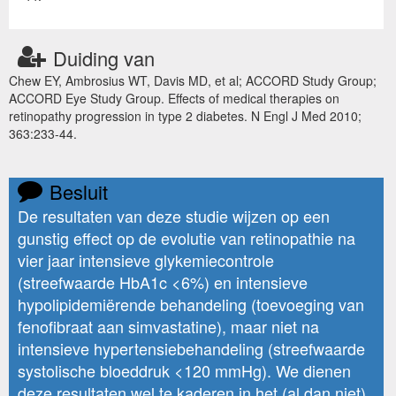
Duiding van
Chew EY, Ambrosius WT, Davis MD, et al; ACCORD Study Group;
ACCORD Eye Study Group. Effects of medical therapies on
retinopathy progression in type 2 diabetes. N Engl J Med 2010;
363:233-44.
Besluit
De resultaten van deze studie wijzen op een
gunstig effect op de evolutie van retinopathie na
vier jaar intensieve glykemiecontrole
(streefwaarde HbA1c <6%) en intensieve
hypolipidemiërende behandeling (toevoeging van
fenofibraat aan simvastatine), maar niet na
intensieve hypertensiebehandeling (streefwaarde
systolische bloeddruk <120 mmHg). We dienen
deze resultaten wel te kaderen in het (al dan niet)