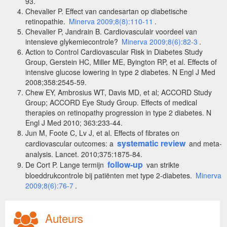
93.
Chevalier P. Effect van candesartan op diabetische
retinopathie.
Minerva 2009;8(8):110-11
.
Chevalier P, Jandrain B. Cardiovasculair voordeel van
intensieve glykemiecontrole?
Minerva 2009;8(6):82-3
.
Action to Control Cardiovascular Risk in Diabetes Study
Group, Gerstein HC, Miller ME, Byington RP, et al. Effects of
intensive glucose lowering in type 2 diabetes. N Engl J Med
2008;358:2545-59.
Chew EY, Ambrosius WT, Davis MD, et al; ACCORD Study
Group; ACCORD Eye Study Group. Effects of medical
therapies on retinopathy progression in type 2 diabetes. N
Engl J Med 2010; 363:233-44.
Jun M, Foote C, Lv J, et al. Effects of fibrates on
systematic review
cardiovascular outcomes: a
and meta-
analysis. Lancet. 2010;375:1875-84.
follow-up
De Cort P. Lange termijn
van strikte
bloeddrukcontrole bij patiënten met type 2-diabetes.
Minerva
2009;8(6):76-7
.
Auteurs