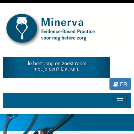
Previous
Next
e bent jong en zoekt roem
Je duidt in
met je pen? Dat kan.
literatuur 
FR
Toggle
navigat