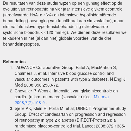
De resultaten van deze studie wijzen op een gunstig effect op de
evolutie van retinopathie na vier jaar intensieve glykemiecontrole
(streefwaarde HbA1c <6%) en intensieve hypolipidemiërende
behandeling (toevoeging van fenofibraat aan simvastatine), maar
niet na intensieve hypertensiebehandeling (streefwaarde
systolische bloeddruk <120 mmHg). We dienen deze resultaten wel
te kaderen in het (al dan niet) globale voordeel van de drie
behandelingsopties.
Referenties
ADVANCE Collaborative Group, Patel A, MacMahon S,
Chalmers J, et al. Intensive blood glucose control and
vascular outcomes in patients with type 2 diabetes. N Engl J
Med 2008;358:2560-72.
Chevalier P, Wens J. Intensiteit van glykemiecontrole en
cardio- (micro- en macro-)vasculair risico.
Minerva
2008;7(7):108-9
.
Sjølie AK, Klein R, Porta M, et al; DIRECT Programme Study
Group. Effect of candesartan on progression and regression
of retinopathy in type 2 diabetes (DIRECT-Protect 2): a
randomised placebo-controlled trial. Lancet 2008;372:1385-