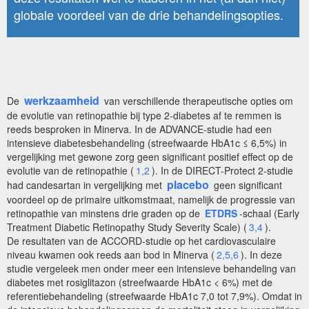
globale voordeel van de drie behandelingsopties.
werkzaamheid
De
van verschillende therapeutische opties om
de evolutie van retinopathie bij type 2-diabetes af te remmen is
reeds besproken in Minerva. In de ADVANCE-studie had een
intensieve diabetesbehandeling (streefwaarde HbA1c ≤ 6,5%) in
vergelijking met gewone zorg geen significant positief effect op de
evolutie van de retinopathie (
1,2
). In de DIRECT-Protect 2-studie
placebo
had candesartan in vergelijking met
geen significant
voordeel op de primaire uitkomstmaat, namelijk de progressie van
retinopathie van minstens drie graden op de
ETDRS
-schaal (Early
Treatment Diabetic Retinopathy Study Severity Scale) (
3,4
).
De resultaten van de ACCORD-studie op het cardiovasculaire
niveau kwamen ook reeds aan bod in Minerva (
2,5,6
). In deze
studie vergeleek men onder meer een intensieve behandeling van
diabetes met rosiglitazon (streefwaarde HbA1c < 6%) met de
referentiebehandeling (streefwaarde HbA1c 7,0 tot 7,9%). Omdat in