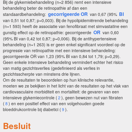
Bij de glykemiebehandeling (n=2 856) remt een intensieve
behandeling beter de retinopathie af dan een
gecorrigeerde OR
BI
standaardbehandeling:
van 0,67 (95%
van 0,51 tot 0,87; p=0,003). Bij de hypolipidemiërende behandeling
(n=1 593) heeft de associatie van fenofibraat met simvastatine een
OR
gunstig effect op de retinopathie: gecorrigeerde
van 0,60
(95% BI van 0,42 tot 0,87; p=0,006). Bij de antihypertensieve
behandeling (n=1 263) is er geen enkel significant voordeel op de
progressie van retinopathie met een intensieve behandeling:
gecorrigeerde OR van 1,23 (95% BI van 0,84 tot 1,79; p=0,29).
Geen enkele intensieve behandeling vermindert echter het risico
van matig gezichtsverlies (gedefinieerd als verlies in
gezichtsscherpte van minstens drie lijnen.
Om de resultaten te beoordelen op hun klinische relevantie,
moeten we ze bekijken in het licht van de resultaten op het vlak van
cardiovasculaire morbiditeit en mortaliteit: de gevaren van een
intensieve glykemiecontrole (
2
), geen bewezen nut van fibraten
(
8
) en een positief effect van een volgehouden goede
bloeddrukcontrole bij diabetici (
9
).
Besluit