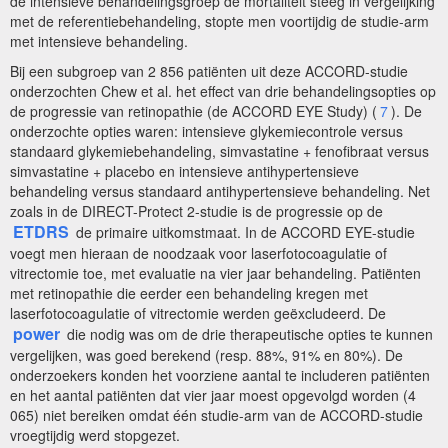
de intensieve behandelingsgroep de mortaliteit steeg in vergelijking
met de referentiebehandeling, stopte men voortijdig de studie-arm
met intensieve behandeling.
Bij een subgroep van 2 856 patiënten uit deze ACCORD-studie
onderzochten Chew et al. het effect van drie behandelingsopties op
de progressie van retinopathie (de ACCORD EYE Study) (
7
). De
onderzochte opties waren: intensieve glykemiecontrole versus
standaard glykemiebehandeling, simvastatine + fenofibraat versus
simvastatine + placebo en intensieve antihypertensieve
behandeling versus standaard antihypertensieve behandeling. Net
zoals in de DIRECT-Protect 2-studie is de progressie op de
ETDRS
de primaire uitkomstmaat. In de ACCORD EYE-studie
voegt men hieraan de noodzaak voor laserfotocoagulatie of
vitrectomie toe, met evaluatie na vier jaar behandeling. Patiënten
met retinopathie die eerder een behandeling kregen met
laserfotocoagulatie of vitrectomie werden geëxcludeerd. De
power
die nodig was om de drie therapeutische opties te kunnen
vergelijken, was goed berekend (resp. 88%, 91% en 80%). De
onderzoekers konden het voorziene aantal te includeren patiënten
en het aantal patiënten dat vier jaar moest opgevolgd worden (4
065) niet bereiken omdat één studie-arm van de ACCORD-studie
vroegtijdig werd stopgezet.