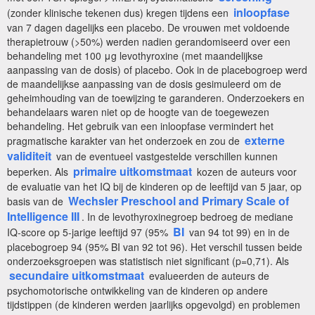
inloopfase
(zonder klinische tekenen dus) kregen tijdens een
van 7 dagen dagelijks een placebo. De vrouwen met voldoende
therapietrouw (>50%) werden nadien gerandomiseerd over een
behandeling met 100 μg levothyroxine (met maandelijkse
aanpassing van de dosis) of placebo. Ook in de placebogroep werd
de maandelijkse aanpassing van de dosis gesimuleerd om de
geheimhouding van de toewijzing te garanderen. Onderzoekers en
behandelaars waren niet op de hoogte van de toegewezen
behandeling. Het gebruik van een inloopfase vermindert het
externe
pragmatische karakter van het onderzoek en zou de
validiteit
van de eventueel vastgestelde verschillen kunnen
primaire uitkomstmaat
beperken. Als
kozen de auteurs voor
de evaluatie van het IQ bij de kinderen op de leeftijd van 5 jaar, op
Wechsler Preschool and Primary Scale of
basis van de
Intelligence III
. In de levothyroxinegroep bedroeg de mediane
BI
IQ-score op 5-jarige leeftijd 97 (95%
van 94 tot 99) en in de
placebogroep 94 (95% BI van 92 tot 96). Het verschil tussen beide
onderzoeksgroepen was statistisch niet significant (p=0,71). Als
secundaire uitkomstmaat
evalueerden de auteurs de
psychomotorische ontwikkeling van de kinderen op andere
tijdstippen (de kinderen werden jaarlijks opgevolgd) en problemen