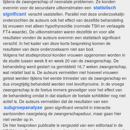
tijdens de zwangerschap of neonatale problemen. Ze konden
statistisch
evenmin voor de secundaire uitkomstmaten een
significant
verschil vaststellen. Parallel met deze onderzoekslijn
onderzochten de auteurs ook het effect van dezelfde behandeling
bij vrouwen met alleen hypothyreoïdie (normale TSH en verlaagde
FT4-waarde). De uitkomstmaten waren dezelfde en voor alle
resultaten vonden de auteurs evenmin een statistisch significant
verschil. In het kader van deze korte bespreking komen de
resultaten van deze onderzoeksarm niet aan bod.
Volgens het studieprotocol konden vrouwen opgenomen worden in
de studie tussen week 8 en week 20 van de zwangerschap. De
behandeling werd gestart na gemiddeld 16,7 weken zwangerschap,
wat relatief laat is. De auteurs vermelden niet hoeveel vrouwen
getest werden tijdens het eerste trimester van de zwangerschap en
dus vroegtijdig behandeld werden met levothyroxine. In de vroege
zwangerschap is de foetus immers gevoeliger voor het effect van
de behandeling omdat in dat stadium de foetale schildklier nog niet
actief is. De auteurs vermelden dat de resultaten van een
subgroepanalyse
geen significant verschil in interactie
aantoonden naargelang de zwangerschapsduur, maar gaan hier
niet verder op in.
De hier besproken publicatie is vergezeld van een editoriaal in de