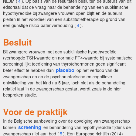
NEJM (
4
). Op basis van de resultaten besluiten de auteurs van dit
editoriaal dat de vraag naar de behandeling van een subklinische
hypothyreoïdie bij zwangere vrouwen open blijft en de auteurs
pleiten in het voordeel van een substitutietherapie op grond van
een gunstige risico-batenverhouding (
4
).
Besluit
Bij zwangere vrouwen met een subklinische hypothyreoïdie
(verhoogde TSH-waarde en normale FT4-waarde bij systematische
screening) lijkt toediening van thyroïdhormonen geen significant
placebo
beter effect te hebben dan
op het verloop van de
zwangerschap en op de psychomotorische en cognitieve
ontwikkeling van het kind na 5 jaar, toch niet als de behandeling
relatief laat in de zwangerschap gestart wordt zoals in de hier
besproken studie.
Voor de praktijk
In de Belgische aanbeveling over de opvolging van zwangerschap
screening
komen
en behandeling van hypothyreoïdie tijdens de
zwangerschap niet aan bod (
5
). Een Europese richtlijn (2014)