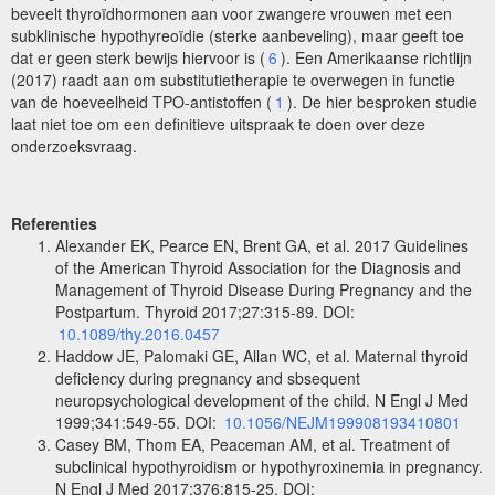
beveelt thyroïdhormonen aan voor zwangere vrouwen met een
subklinische hypothyreoïdie (sterke aanbeveling), maar geeft toe
dat er geen sterk bewijs hiervoor is (
6
). Een Amerikaanse richtlijn
(2017) raadt aan om substitutietherapie te overwegen in functie
van de hoeveelheid TPO-antistoffen (
1
). De hier besproken studie
laat niet toe om een definitieve uitspraak te doen over deze
onderzoeksvraag.
Referenties
Alexander EK, Pearce EN, Brent GA, et al. 2017 Guidelines
of the American Thyroid Association for the Diagnosis and
Management of Thyroid Disease During Pregnancy and the
Postpartum. Thyroid 2017;27:315-89. DOI:
10.1089/thy.2016.0457
Haddow JE, Palomaki GE, Allan WC, et al. Maternal thyroid
deficiency during pregnancy and sbsequent
neuropsychological development of the child. N Engl J Med
1999;341:549‑55. DOI:
10.1056/NEJM199908193410801
Casey BM, Thom EA, Peaceman AM, et al. Treatment of
subclinical hypothyroidism or hypothyroxinemia in pregnancy.
N Engl J Med 2017;376:815-25. DOI: