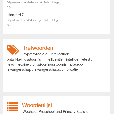
Département de Médecine générale, ULiège
COI :
Henrard G.
Département de Médecine générale, ULiège
COI :
Trefwoorden
hypothyreoïdie
,
intellectuele
ontwikkelingsstoornis
,
intelligentie
,
intelligentietest
,
levothyroxine
,
ontwikkelingsstoornis
,
placebo
,
zwangerschap
,
zwangerschapscomplicatie
Woordenlijst
Wechsler Preschool and Primary Scale of