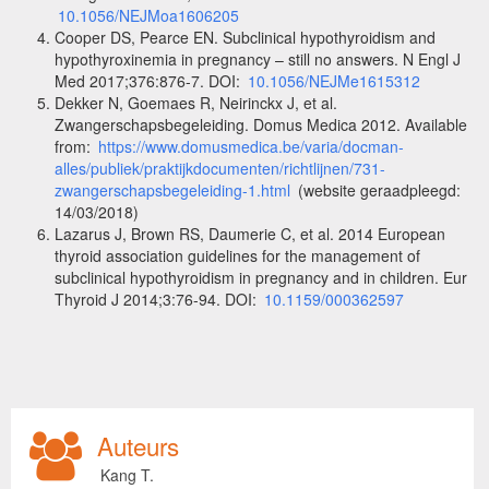
10.1056/NEJMoa1606205
Cooper DS, Pearce EN. Subclinical hypothyroidism and
hypothyroxinemia in pregnancy – still no answers. N Engl J
Med 2017;376:876-7. DOI:
10.1056/NEJMe1615312
Dekker N, Goemaes R, Neirinckx J, et al.
Zwangerschapsbegeleiding. Domus Medica 2012. Available
from:
https://www.domusmedica.be/varia/docman-
alles/publiek/praktijkdocumenten/richtlijnen/731-
zwangerschapsbegeleiding-1.html
(website geraadpleegd:
14/03/2018)
Lazarus J, Brown RS, Daumerie C, et al. 2014 European
thyroid association guidelines for the management of
subclinical hypothyroidism in pregnancy and in children. Eur
Thyroid J 2014;3:76-94. DOI:
10.1159/000362597
Auteurs
Kang T.