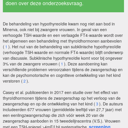
doen over deze onderzoeksvraag.
De behandeling van hypothyreoïdie kwam nog niet aan bod in
Minerva, ook niet bij zwangere vrouwen. In geval van een
verhoogde TSH-waarde en een verlaagde FT4-waarde wordt over
het algemeen een behandeling met thyroïdhormonen aanbevolen
(
1
). Het nut van de behandeling van subklinische hypothyreoïdie
(verhoogde TSH-waarde en normale FT4-waarde) blijft onderwerp
van discussie. Subklinische hypothyreoïdie komt voor bij ongeveer
3% van de zwangere vrouwen (
1
). Deze aandoening kan
verschillende problemen veroorzaken tijdens de zwangerschap en
kan de psychomotorische en cognitieve ontwikkeling van het kind
verstoren (
2
).
Casey et al. publiceerden in 2017 een studie over het effect van
thyroïdhormonen tijdens de zwangerschap op het verloop van de
zwangerschap en op de ontwikkeling van het kind (
3
). De auteurs
includeerden 677 vrouwen (gemiddelde leeftijd van 27,7 jaar) met
een eenlingzwangerschap die zich vóór week 20 van de
zwangerschap aanboden in 15 tweedelijnscentra (V.S.). Vrouwen
screening
met een TSH-spiegel >4mE/l bij systematische