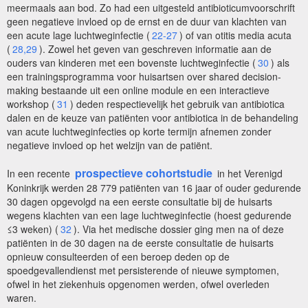
meermaals aan bod. Zo had een uitgesteld antibioticumvoorschrift
geen negatieve invloed op de ernst en de duur van klachten van
een acute lage luchtweginfectie (
22-27
) of van otitis media acuta
(
28,29
). Zowel het geven van geschreven informatie aan de
ouders van kinderen met een bovenste luchtweginfectie (
30
) als
een trainingsprogramma voor huisartsen over shared decision-
making bestaande uit een online module en een interactieve
workshop (
31
) deden respectievelijk het gebruik van antibiotica
dalen en de keuze van patiënten voor antibiotica in de behandeling
van acute luchtweginfecties op korte termijn afnemen zonder
negatieve invloed op het welzijn van de patiënt.
prospectieve cohortstudie
In een recente
in het Verenigd
Koninkrijk werden 28 779 patiënten van 16 jaar of ouder gedurende
30 dagen opgevolgd na een eerste consultatie bij de huisarts
wegens klachten van een lage luchtweginfectie (hoest gedurende
≤3 weken) (
32
). Via het medische dossier ging men na of deze
patiënten in de 30 dagen na de eerste consultatie de huisarts
opnieuw consulteerden of een beroep deden op de
spoedgevallendienst met persisterende of nieuwe symptomen,
ofwel in het ziekenhuis opgenomen werden, ofwel overleden
waren.