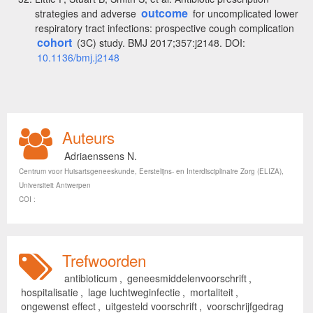
outcome
strategies and adverse
for uncomplicated lower
respiratory tract infections: prospective cough complication
cohort
(3C) study. BMJ 2017;357:j2148. DOI:
10.1136/bmj.j2148
Auteurs
Adriaenssens N.
Centrum voor Huisartsgeneeskunde, Eerstelijns- en Interdisciplinaire Zorg (ELIZA),
Universiteit Antwerpen
COI :
Trefwoorden
antibioticum
,
geneesmiddelenvoorschrift
,
hospitalisatie
,
lage luchtweginfectie
,
mortaliteit
,
ongewenst effect
,
uitgesteld voorschrift
,
voorschrijfgedrag