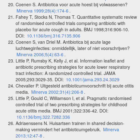
Coenen S. Antibiotica voor acute hoest bij volwassenen?
Minerva 1999;28(4):174-6
.
Fahey T, Stocks N, Thomas T. Quantitative systematic review
of randomised controlled trials comparing antibiotic with
placebo for acute cough in adults. BMJ 1998;316:906-10.
DOI:
10.1136/bmj.316.7135.906
Coenen S, van Driel M. Antibiotica bij acute lage
luchtweginfecties: onmiddellijk, later of niet voorschrijven?
Minerva 2006;5(4):63-6
.
Little P, Rumsby K, Kelly J, et al. Information leaflet and
antibiotic prescribing strategies for acute lower respiratory
tract infection: A randomized controlled trial. JAMA
2005;293:3029-35. DOI:
10.1001/jama.293.24.3029
Chevalier P. Uitgesteld antibioticumvoorschrift bij acute otitis
media.
Minerva 2002;31(4):206-8
.
Little P, Gould C, Williamson I, et al. Pragmatic randomised
controlled trial of two prescribing strategies for childhood
acute otitis media. BMJ 2001;322:336-42. DOI:
10.1136/bmj.322.7282.336
Adriaenssens N. Huisartsen trainen in shared decision-
making vermindert het antibioticumgebruik.
Minerva
2013;12:47-8
.