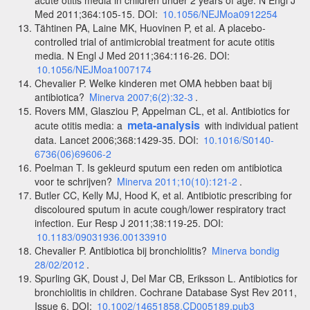
acute otitis media in children under 2 years of age. N Engl J
Med 2011;364:105-15. DOI:
10.1056/NEJMoa0912254
Tähtinen PA, Laine MK, Huovinen P, et al. A placebo-
controlled trial of antimicrobial treatment for acute otitis
media. N Engl J Med 2011;364:116-26. DOI:
10.1056/NEJMoa1007174
Chevalier P. Welke kinderen met OMA hebben baat bij
antibiotica?
Minerva 2007;6(2):32-3
.
Rovers MM, Glasziou P, Appelman CL, et al. Antibiotics for
meta-analysis
acute otitis media: a
with individual patient
data. Lancet 2006;368:1429-35. DOI:
10.1016/S0140-
6736(06)69606-2
Poelman T. Is gekleurd sputum een reden om antibiotica
voor te schrijven?
Minerva 2011;10(10):121-2
.
Butler CC, Kelly MJ, Hood K, et al. Antibiotic prescribing for
discoloured sputum in acute cough/lower respiratory tract
infection. Eur Resp J 2011;38:119-25. DOI:
10.1183/09031936.00133910
Chevalier P. Antibiotica bij bronchiolitis?
Minerva bondig
28/02/2012
.
Spurling GK, Doust J, Del Mar CB, Eriksson L. Antibiotics for
bronchiolitis in children. Cochrane Database Syst Rev 2011,
Issue 6. DOI:
10.1002/14651858.CD005189.pub3