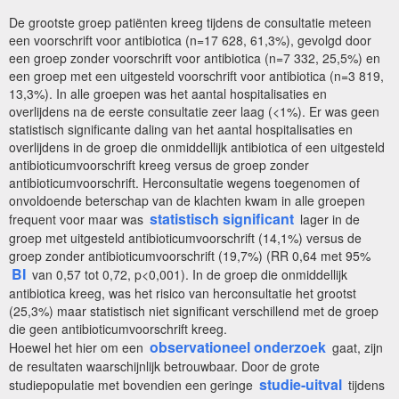
De grootste groep patiënten kreeg tijdens de consultatie meteen
een voorschrift voor antibiotica (n=17 628, 61,3%), gevolgd door
een groep zonder voorschrift voor antibiotica (n=7 332, 25,5%) en
een groep met een uitgesteld voorschrift voor antibiotica (n=3 819,
13,3%). In alle groepen was het aantal hospitalisaties en
overlijdens na de eerste consultatie zeer laag (<1%). Er was geen
statistisch significante daling van het aantal hospitalisaties en
overlijdens in de groep die onmiddellijk antibiotica of een uitgesteld
antibioticumvoorschrift kreeg versus de groep zonder
antibioticumvoorschrift. Herconsultatie wegens toegenomen of
onvoldoende beterschap van de klachten kwam in alle groepen
statistisch significant
frequent voor maar was
lager in de
groep met uitgesteld antibioticumvoorschrift (14,1%) versus de
groep zonder antibioticumvoorschrift (19,7%) (RR 0,64 met 95%
BI
van 0,57 tot 0,72, p<0,001). In de groep die onmiddellijk
antibiotica kreeg, was het risico van herconsultatie het grootst
(25,3%) maar statistisch niet significant verschillend met de groep
die geen antibioticumvoorschrift kreeg.
observationeel onderzoek
Hoewel het hier om een
gaat, zijn
de resultaten waarschijnlijk betrouwbaar. Door de grote
studie-uitval
studiepopulatie met bovendien een geringe
tijdens