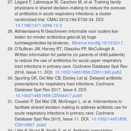
Légaré F, Labrecque M, Cauchon M, et al. Training family
physicians in shared decision-making to reduce the overuse
of antibiotics in acute respiratory infections: a cluster
randomized trial. CMAJ 2012;184:E726-34. DOI:
10.1186/1471-2296-12-3
Adriaenssens N Geschreven informatie voor ouders kan
leiden tot minder antibiotica gebruik bij hoge
luchtweginfecties bij kinderen.
Minerva bondig 15/10/2017
.
O'Sullivan JW, Harvey RT, Glasziou PP, McCullough A.
Written information for patients (or parents of child patients)
to reduce the use of antibiotics for acute upper respiratory
tract infections in primary care. Cochrane Database Syst Rev
2016, Issue 11. DOI:
10.1002/14651858.CD011360.pub2
Spurling GK, Del Mar CB, Dooley Let al. Delayed antibiotic
prescriptions for respiratory tract infections. Cochrane
Database Syst Rev 2017, Issue 9. DOI:
10.1002/14651858.CD004417.pub5
Coxeter P, Del Mar CB, McGregor L, et al. Interventions to
facilitate shared decision making to address antibiotic use for
acute respiratory infections in primary care. Cochrane
Database Syst Rev 2015, Issue 11. DOI:
10.1002/14651858.
CD010907. pub2
Little P, Stuart B, Smith S, et al. Antibiotic prescription