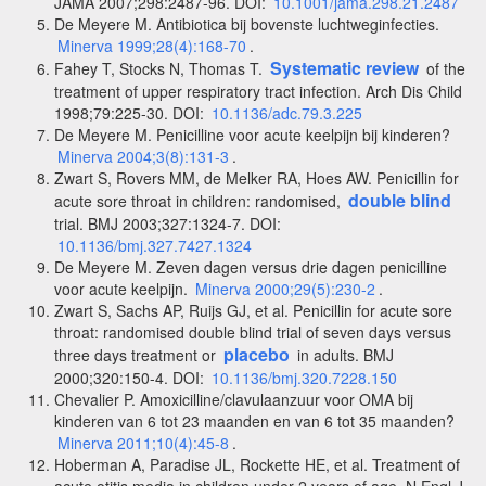
JAMA 2007;298:2487-96. DOI:
10.1001/jama.298.21.2487
De Meyere M. Antibiotica bij bovenste luchtweginfecties.
Minerva 1999;28(4):168-70
.
Systematic review
Fahey T, Stocks N, Thomas T.
of the
treatment of upper respiratory tract infection. Arch Dis Child
1998;79:225-30. DOI:
10.1136/adc.79.3.225
De Meyere M. Penicilline voor acute keelpijn bij kinderen?
Minerva 2004;3(8):131-3
.
Zwart S, Rovers MM, de Melker RA, Hoes AW. Penicillin for
double blind
acute sore throat in children: randomised,
trial. BMJ 2003;327:1324-7. DOI:
10.1136/bmj.327.7427.1324
De Meyere M. Zeven dagen versus drie dagen penicilline
voor acute keelpijn.
Minerva 2000;29(5):230-2
.
Zwart S, Sachs AP, Ruijs GJ, et al. Penicillin for acute sore
throat: randomised double blind trial of seven days versus
placebo
three days treatment or
in adults. BMJ
2000;320:150-4. DOI:
10.1136/bmj.320.7228.150
Chevalier P. Amoxicilline/clavulaanzuur voor OMA bij
kinderen van 6 tot 23 maanden en van 6 tot 35 maanden?
Minerva 2011;10(4):45-8
.
Hoberman A, Paradise JL, Rockette HE, et al. Treatment of