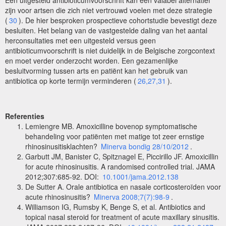
Een uitgesteld antibioticumvoorschrift kan een valabel alternatief
zijn voor artsen die zich niet vertrouwd voelen met deze strategie
(
30
). De hier besproken prospectieve cohortstudie bevestigt deze
besluiten. Het belang van de vastgestelde daling van het aantal
herconsultaties met een uitgesteld versus geen
antibioticumvoorschrift is niet duidelijk in de Belgische zorgcontext
en moet verder onderzocht worden. Een gezamenlijke
besluitvorming tussen arts en patiënt kan het gebruik van
antibiotica op korte termijn verminderen (
26,27,31
).
Referenties
Lemiengre MB. Amoxicilline bovenop symptomatische
behandeling voor patiënten met matige tot zeer ernstige
rhinosinusitisklachten?
Minerva bondig 28/10/2012
.
Garbutt JM, Banister C, Spitznagel E, Piccirillo JF. Amoxicillin
for acute rhinosinusitis. A randomised controlled trial. JAMA
2012;307:685-92. DOI:
10.1001/jama.2012.138
De Sutter A. Orale antibiotica en nasale corticosteroïden voor
acute rhinosinusitis?
Minerva 2008;7(7):98-9
.
Williamson IG, Rumsby K, Benge S, et al. Antibiotics and
topical nasal steroid for treatment of acute maxillary sinusitis.