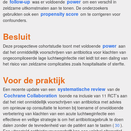
follow-up
power
de
was er voldoende
om een verschil in
zeldzame uitkomstmaten aan te tonen. De onderzoekers
propensity score
gebruikten ook een
om te corrigeren voor
confounders.
Besluit
power
Deze prospectieve cohortstudie toont met voldoende
aan
dat het onmiddellijk voorschrijven van antibiotica voor klachten van
ongecompliceerde lage luchtweginfectie niet leidt tot een daling van
het risico van zeldzame complicaties zoals hospitalisatie of sterfte.
Voor de praktijk
systematische review
Een recente update van een
van de
Cochrane Collaboration
toonde na inclusie van 11 RCT’s aan
dat het niet onmiddellijk voorschrijven van antibiotica met advies
om opnieuw op consultatie te komen bij toename of onvoldoende
verbetering van klachten van een acute luchtweginfectie een
effectieve en veilige strategie is om het antibioticagebruik te doen
dalen zonder de tevredenheid van de patiënt aan te tasten (
30
).