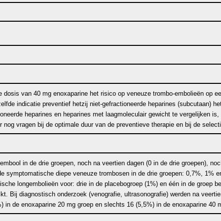
de dosis van 40 mg enoxaparine het risico op veneuze trombo-embolieën op een 
elfde indicatie preventief hetzij niet-gefractioneerde heparines (subcutaan) 
oneerde heparines en heparines met laagmoleculair gewicht te vergelijken is, 
nog vragen bij de optimale duur van de preventieve therapie en bij de selectie
ongembool in de drie groepen, noch na veertien dagen (0 in de drie groepen),
n de symptomatische diepe veneuze trombosen in de drie groepen: 0,7%, 1% 
ische longembolieën voor: drie in de placebogroep (1%) en één in de groep 
reikt. Bij diagnostisch onderzoek (venografie, ultrasonografie) werden na vee
) in de enoxaparine 20 mg groep en slechts 16 (5,5%) in de enoxaparine 40 