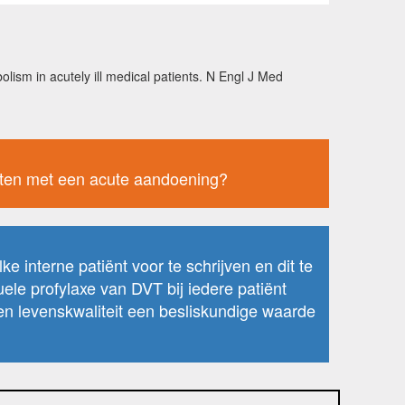
m in acutely ill medical patients. N Engl J Med
iënten met een acute aandoening?
 interne patiënt voor te schrijven en dit te
ele profylaxe van DVT bij iedere patiënt
 en levenskwaliteit een besliskundige waarde