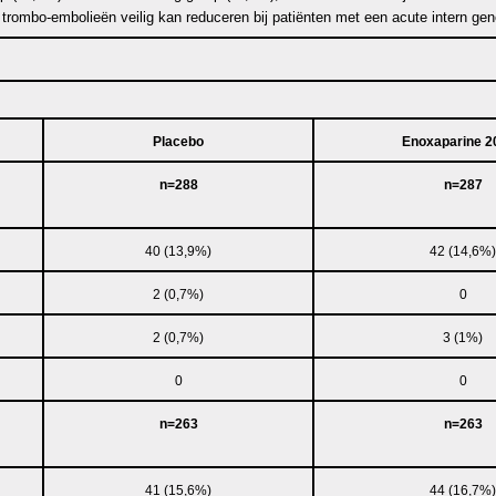
 trombo-embolieën veilig kan reduceren bij patiënten met een acute intern g
Placebo
Enoxaparine 2
n=288
n=287
40 (13,9%)
42 (14,6%)
2 (0,7%)
0
2 (0,7%)
3 (1%)
0
0
n=263
n=263
41 (15,6%)
44 (16,7%)