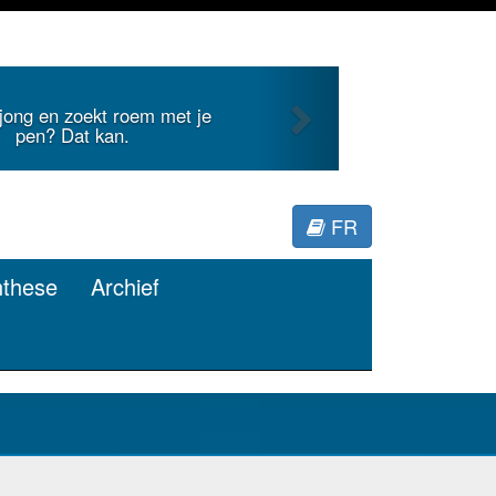
Next
Je duidt internationale literatuur voor
Minerva.
FR
nthese
Archief