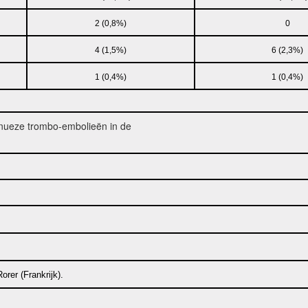
2 (0,8%)
0
4 (1,5%)
6 (2,3%)
1 (0,4%)
1 (0,4%)
nueze trombo-embolieën in de
rer (Frankrijk).