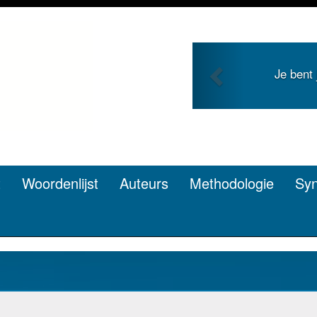
Previous
Je bent jong en zoekt roem met je
pen? Dat kan.
t
Woordenlijst
Auteurs
Methodologie
Sy