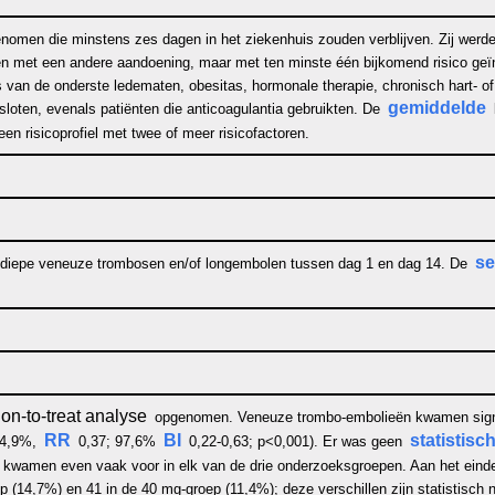
enomen die minstens zes dagen in het ziekenhuis zouden verblijven. Zij werd
iënten met een andere aandoening, maar met ten minste één bijkomend risico ge
van de onderste ledematen, obesitas, hormonale therapie, chronisch hart- of
gemiddelde
loten, evenals patiënten die anticoagulantia gebruikten. De
n risicoprofiel met twee of meer risicofactoren.
se
 diepe veneuze trombosen en/of longembolen tussen dag 1 en dag 14. De
ion-to-treat analyse
opgenomen. Veneuze trombo-embolieën kwamen signi
RR
BI
statistisch
14,9%,
0,37; 97,6%
0,22-0,63; p<0,001). Er was geen
kwamen even vaak voor in elk van de drie onderzoeksgroepen. Aan het einde
 (14,7%) en 41 in de 40 mg-groep (11,4%); deze verschillen zijn statistisch n