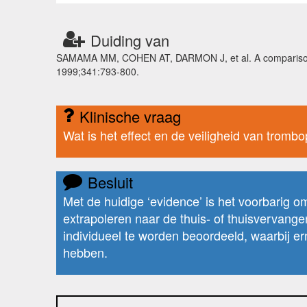
Duiding van
SAMAMA MM, COHEN AT, DARMON J, et al. A comparison of 
1999;341:793-800.
Klinische vraag
Wat is het effect en de veiligheid van trom
Besluit
Met de huidige ‘evidence’ is het voorbarig o
extrapoleren naar de thuis- of thuisvervange
individueel te worden beoordeeld, waarbij er
hebben.