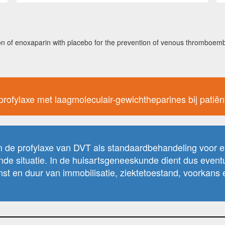
enoxaparin with placebo for the prevention of venous thromboembolis
boprofylaxe met laagmoleculair-gewichtheparines bij pat
m de profylaxe van DVT als standaardbehandeling voor elke
nde situatie. In de huisartsgeneeskunde dient dus eventu
nst en duur van immobilisatie, ziektetoestand, voorkans