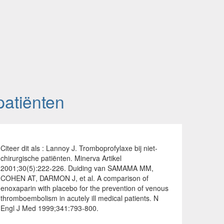
patiënten
Citeer dit als : Lannoy J. Tromboprofylaxe bij niet-
chirurgische patiënten. Minerva Artikel
2001;30(5):222-226. Duiding van SAMAMA MM,
COHEN AT, DARMON J, et al. A comparison of
enoxaparin with placebo for the prevention of venous
thromboembolism in acutely ill medical patients. N
Engl J Med 1999;341:793-800.