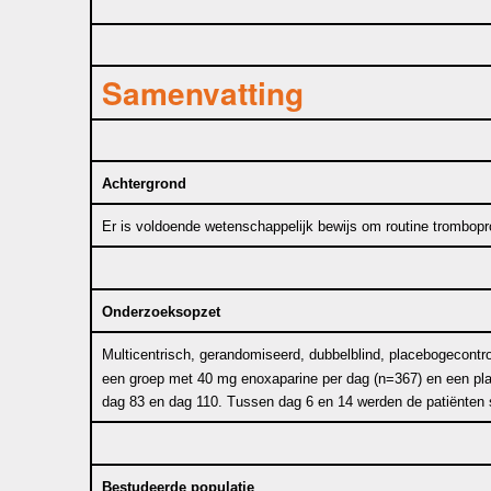
Samenvatting
Achtergrond
Er is voldoende wetenschappelijk bewijs om routine tromboprofy
Onderzoeksopzet
Multicentrisch, gerandomiseerd, dubbelblind, placebogecontr
een groep met 40 mg enoxaparine per dag (n=367) en een plac
dag 83 en dag 110. Tussen dag 6 en 14 werden de patiënten sy
Bestudeerde populatie