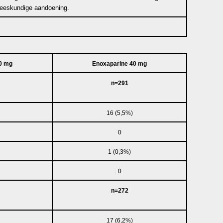
eneeskundige aandoening.
0 mg
Enoxaparine 40 mg
n=291
16 (5,5%)
0
1 (0,3%)
0
n=272
17 (6,2%)