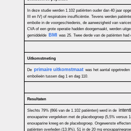
In deze studie werden 1.102 patiënten ouder dan 40 jaar opg
III en IV) of respiratoire insufficiëntie. Tevens werden pat
embolie in de voorgeschiedenis, de aanwezigheid van varices 
CVA of een grote operatie hadden doorgemaakt, werden uitges
BMI
gemiddelde
was 25. Twee derde van de patiënten had ee
Uitkomstmeting
primaire uitkomstmaat
De
was het aantal opgetreden
embolieën tussen dag 1 en dag 110.
Resultaten
intent
Slechts 79% (866 van de 1.102 patiënten) werd in de
enoxaparine vergeleken met de placebogroep (5,5% versus 
enoxaparine kreeg en de placebogroep. Ongewenste effecten 
patiënten overleden (13,9%), 51 in de 20 mg enoxaparinegroep