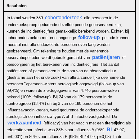
Resultaten
cohortonderzoek
In totaal werden 359
alle personen in de
onderzoeksgroep gedurende dezelfde periode geobserveerd zijn,
kunnen de incidentiecijfers gemakkelijk berekend worden. Echter, bij
follow-up
cohortonderzoeken met een langdurige
periode kunnen
meestal niet alle onderzochte personen even lang worden
geobserveerd. Om rekening te houden met de variërende
patiëntjaren
observatieperioden wordt gebruik gemaakt van
of
persoonjaren bij het berekenen van incidentiecijfers. Het aantal
patiëntjaren of persoonjaren is de som van de observatieduur
(deelname aan het onderzoek) van alle afzonderlijke deelnemende
personen.">
persoon-winters
serologisch opgevolgd (follow-up van
99,4%) en waren de ziektegegevens van 4.746 persoon-weken
bekend (100% follow-up). Bij 24 van de 179 personen in de
controlegroep (13,4%) en bij 3 van de 180 personen die het
influenzavaccin kregen, werd gedurende de onderzoeksperiode
serologisch een influenza type A of B-infectie vastgesteld.
De
werkzaamheid
(efficacy) van het vaccin
met een titerstijging als
BI
referentie voor infectie was 88% voor influenza A (95%
47-97;
p=0,001) en 89% voor influenza B (95% BI 14-99; p=0,03). In de