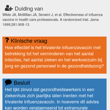
Duiding van
Wilde JA, McMillan JA, Serwint J, et al. Effectiveness of influenza
vaccine in health care professionals. A randomized trial. Jama
1999;281:908-13.
Klinische vraag
Hoe effectief is het trivalente influenzavaccin met
betrekking tot het verminderen van het aantal
infecties, het aantal zieken en het werkverzuim bij
jong en gezond personeel in de gezondheidszorg?
Besluit
Het lijkt zinvol dat gezondheidswerkers in een
ziekenhuis zich jaarlijks laten inenten met het
trivalente influenzavaccin. In hoeverre dit advies
kan worden veralgemeend tot extramurale