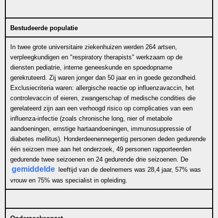
Bestudeerde populatie
In twee grote universitaire ziekenhuizen werden 264 artsen,
verpleegkundigen en "respiratory therapists" werkzaam op de
diensten pediatrie, interne geneeskunde en spoedopname
gerekruteerd. Zij waren jonger dan 50 jaar en in goede gezondheid.
Exclusiecriteria waren: allergische reactie op influenzavaccin, het
controlevaccin of eieren, zwangerschap of medische condities die
gerelateerd zijn aan een verhoogd risico op complicaties van een
influenza-infectie (zoals chronische long, nier of metabole
aandoeningen, ernstige hartaandoeningen, immunosuppressie of
diabetes mellitus). Honderdeenennegentig personen deden gedurende
één seizoen mee aan het onderzoek, 49 personen rapporteerden
gedurende twee seizoenen en 24 gedurende drie seizoenen. De
gemiddelde
leeftijd van de deelnemers was 28,4 jaar, 57% was
vrouw en 75% was specialist in opleiding.