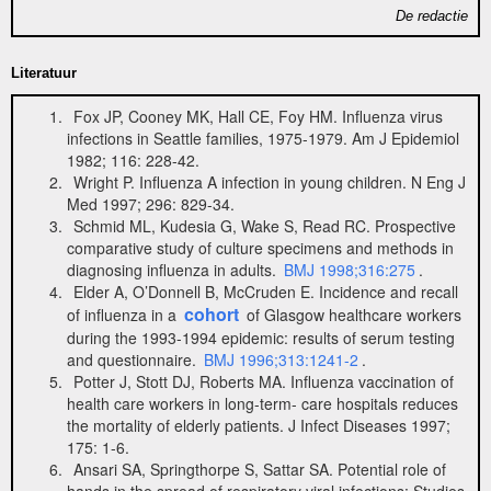
De redactie
Literatuur
Fox JP, Cooney MK, Hall CE, Foy HM. Influenza virus
infections in Seattle families, 1975-1979. Am J Epidemiol
1982; 116: 228-42.
Wright P. Influenza A infection in young children. N Eng J
Med 1997; 296: 829-34.
Schmid ML, Kudesia G, Wake S, Read RC. Prospective
comparative study of culture specimens and methods in
diagnosing influenza in adults.
BMJ 1998;316:275
.
Elder A, O’Donnell B, McCruden E. Incidence and recall
cohort
of influenza in a
of Glasgow healthcare workers
during the 1993-1994 epidemic: results of serum testing
and questionnaire.
BMJ 1996;313:1241-2
.
Potter J, Stott DJ, Roberts MA. Influenza vaccination of
health care workers in long-term- care hospitals reduces
the mortality of elderly patients. J Infect Diseases 1997;
175: 1-6.
Ansari SA, Springthorpe S, Sattar SA. Potential role of