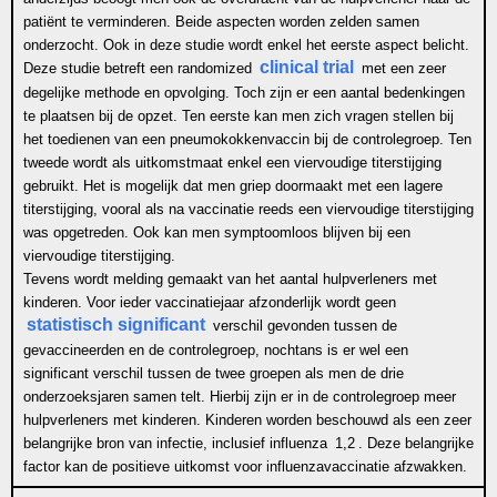
patiënt te verminderen. Beide aspecten worden zelden samen
onderzocht. Ook in deze studie wordt enkel het eerste aspect belicht.
clinical trial
Deze studie betreft een randomized
met een zeer
degelijke methode en opvolging. Toch zijn er een aantal bedenkingen
te plaatsen bij de opzet. Ten eerste kan men zich vragen stellen bij
het toedienen van een pneumokokkenvaccin bij de controlegroep. Ten
tweede wordt als uitkomstmaat enkel een viervoudige titerstijging
gebruikt. Het is mogelijk dat men griep doormaakt met een lagere
titerstijging, vooral als na vaccinatie reeds een viervoudige titerstijging
was opgetreden. Ook kan men symptoomloos blijven bij een
viervoudige titerstijging.
Tevens wordt melding gemaakt van het aantal hulpverleners met
kinderen. Voor ieder vaccinatiejaar afzonderlijk wordt geen
statistisch significant
verschil gevonden tussen de
gevaccineerden en de controlegroep, nochtans is er wel een
significant verschil tussen de twee groepen als men de drie
onderzoeksjaren samen telt. Hierbij zijn er in de controlegroep meer
hulpverleners met kinderen. Kinderen worden beschouwd als een zeer
belangrijke bron van infectie, inclusief influenza
1,2
. Deze belangrijke
factor kan de positieve uitkomst voor influenzavaccinatie afzwakken.