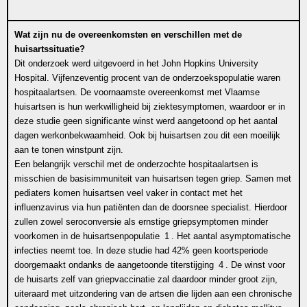
Wat zijn nu de overeenkomsten en verschillen met de
huisartssituatie?
Dit onderzoek werd uitgevoerd in het John Hopkins University
Hospital. Vijfenzeventig procent van de onderzoekspopulatie waren
hospitaalartsen. De voornaamste overeenkomst met Vlaamse
huisartsen is hun werkwilligheid bij ziektesymptomen, waardoor er in
deze studie geen significante winst werd aangetoond op het aantal
dagen werkonbekwaamheid. Ook bij huisartsen zou dit een moeilijk
aan te tonen winstpunt zijn.
Een belangrijk verschil met de onderzochte hospitaalartsen is
misschien de basisimmuniteit van huisartsen tegen griep. Samen met
pediaters komen huisartsen veel vaker in contact met het
influenzavirus via hun patiënten dan de doorsnee specialist. Hierdoor
zullen zowel seroconversie als ernstige griepsymptomen minder
voorkomen in de huisartsenpopulatie
1
. Het aantal asymptomatische
infecties neemt toe. In deze studie had 42% geen koortsperiode
doorgemaakt ondanks de aangetoonde titerstijging
4
. De winst voor
de huisarts zelf van griepvaccinatie zal daardoor minder groot zijn,
uiteraard met uitzondering van de artsen die lijden aan een chronische