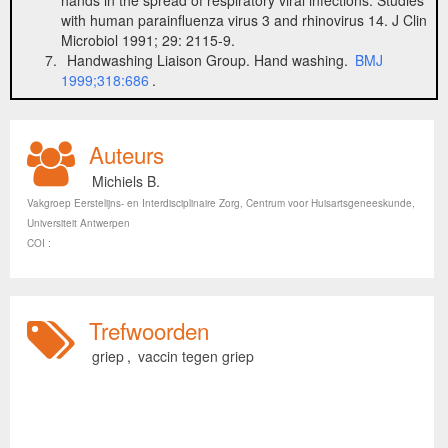
hands in the spread of respiratory viral infections: Studies
with human parainfluenza virus 3 and rhinovirus 14. J Clin
Microbiol 1991; 29: 2115-9.
Handwashing Liaison Group. Hand washing.
BMJ
1999;318:686
.
Auteurs
Michiels B.
Vakgroep Eerstelijns- en Interdisciplinaire Zorg, Centrum voor Huisartsgeneeskunde,
Universiteit Antwerpen
COI :
Trefwoorden
griep
,
vaccin tegen griep