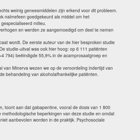
lechts weinig geneesmiddelen zijn erkend voor dit probleem.
 ook nalmefeen goedgekeurd als middel om het
gespecialiseerd milieu.
 te verhogen en werden ze aangemoedigd om deel te nemen
icaat wordt. De eerste auteur van de hier besproken studie
 De studie-uitval was ook hier hoog: op 6 111 patiënten
n=4 794) beëindigde 55,9% in de acamprosaatgroep en
al van Minerva wezen we op de veroordeling indertijd van
de behandeling van alcoholafhankelijke patiënten.
en, toont aan dat gabapentine, vooral de dosis van 1 800
 de methodologische beperkingen van deze studie en omdat
niet aanbevolen worden in de praktijk. Psychosociale