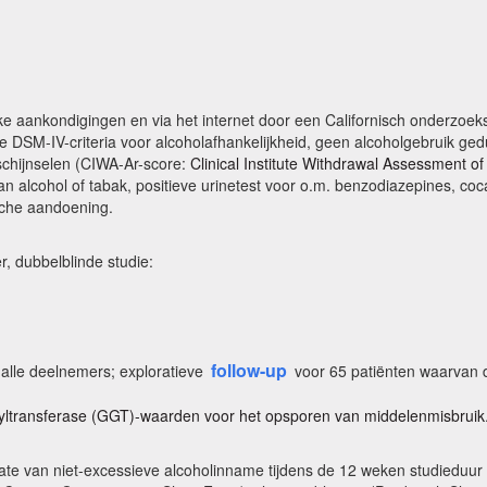
ke aankondigingen en via het internet door een Californisch onderzoek
 de DSM-IV-criteria voor alcoholafhankelijkheid, geen alcoholgebruik g
rschijnselen (CIWA-Ar-score:
Clinical Institute Withdrawal Assessment of
an alcohol of tabak, positieve urinetest voor o.m. benzodiazepines, c
ische aandoening.
, dubbelblinde studie:
follow-up
alle deelnemers; exploratieve
voor 65 patiënten waarvan 
yltransferase (GGT)-waarden voor het opsporen van middelenmisbruik
ate van niet-excessieve alcoholinname tijdens de 12 weken studieduur