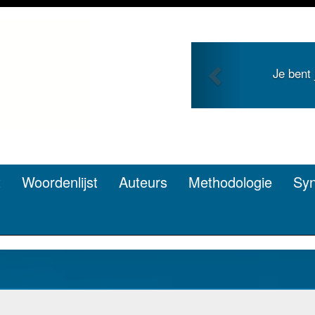
Previous
Je bent jong en zoekt roem met je
pen? Dat kan.
t
Woordenlijst
Auteurs
Methodologie
Sy