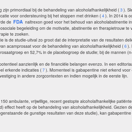
 zijn primordiaal bij de behandeling van alcoholafhankelijkheid (
3
). S
catie voor ondersteuning bij het stoppen met drinken (
4
). In 2014 is
FDA
urde de
naltrexon goed voor het behoud van alcoholabstinentie in 
hosociale begeleiding om de motivatie, abstinentie en therapietrouw
rapie te zoeken.
is de studie-uitval zo groot dat de interpretatie van de resultaten del
 van acamprosaat voor de behandeling van alcoholafhankelijkheid (
6
).
rosaatgroep en 52,7% in de placebogroep de studie; bij de mannen (
tentieel aanzienlijk en de financiële belangen evenzo. In een editoria
el erkende indicaties (
7
). Momenteel is gabapentine niet erkend voor 
stiging in andere zorgcontexten en indien mogelijk in de eerste lijn.
150 ambulante, vrijwillige, recent gestopte alcoholafhankelijke patiënt
rd) effect heeft op de behandeling van alcoholafhankelijkheid. Gezien
genstaande de gunstige resultaten van deze studie), kan gabapentine 