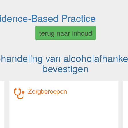
vidence-Based Practice
terug naar inhoud
andeling van alcoholafhankeli
bevestigen
Zorgberoepen