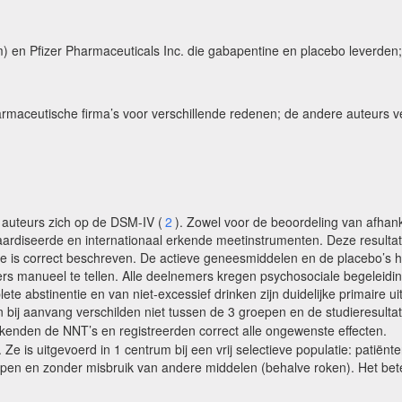
m) en Pfizer Pharmaceuticals Inc. die gabapentine en placebo leverden;
armaceutische firma’s voor verschillende redenen; de andere auteurs v
e auteurs zich op de DSM-IV (
2
). Zowel voor de beoordeling van afhank
ardiseerde en internationaal erkende meetinstrumenten. Deze resulta
ure is correct beschreven. De actieve geneesmiddelen en de placebo’s 
ters manueel te tellen. Alle deelnemers kregen psychosociale begelei
 abstinentie en van niet-excessief drinken zijn duidelijke primaire uit
 bij aanvang verschilden niet tussen de 3 groepen en de studieresulta
kenden de NNT’s en registreerden correct alle ongewenste effecten.
e is uitgevoerd in 1 centrum bij een vrij selectieve populatie: patiën
n en zonder misbruik van andere middelen (behalve roken). Het beteke