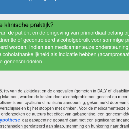
 klinische praktijk?
an de patiënt en de omgeving van primordiaal belang bi
stinentie of gecontroleerd alcoholgebruik voor sommige p
eerd worden. Indien een medicamenteuze ondersteuning we
coholafhankelijkheid als indicatie hebben (acamprosaat, 
ze geneesmiddelen.
,1% van de ziektelast en de ongevallen (gemeten in DALY of ‘disability-
og inkomen, worden de kosten door alcoholproblemen geschat op meer 
coholisme is een cyclische chronische aandoening, gekenmerkt door een
rschijnselen bij het stoppen met drinken. Voor de medicamenteuze beha
 onderzoeken de auteurs het effect van gabapentine, een geneesmiddel 
ypothese
dat gabapentine gepaard gaat met een significante lineair
rschijnselen gerelateerd aan slaap, stemming en hunkering naar drank