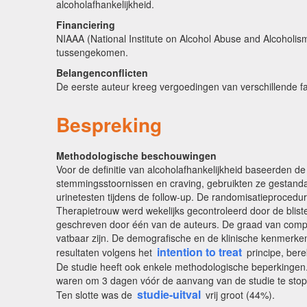
alcoholafhankelijkheid.
Financiering
NIAAA (National Institute on Alcohol Abuse and Alcoholis
tussengekomen.
Belangenconflicten
De eerste auteur kreeg vergoedingen van verschillende f
Bespreking
Methodologische beschouwingen
Voor de definitie van alcoholafhankelijkheid baseerden d
stemmingsstoornissen en craving, gebruikten ze gestanda
urinetesten tijdens de follow-up. De randomisatieproced
Therapietrouw werd wekelijks gecontroleerd door de blis
geschreven door één van de auteurs. De graad van complete
vatbaar zijn. De demografische en de klinische kenmerken
intention to treat
resultaten volgens het
principe, bere
De studie heeft ook enkele methodologische beperkingen. Z
waren om 3 dagen vóór de aanvang van de studie te stoppe
studie-uitval
Ten slotte was de
vrij groot (44%).