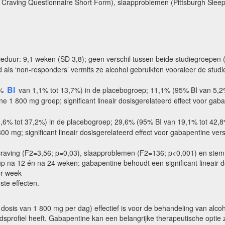
 Craving Questionnaire Short Form), slaapproblemen (Pittsburgh Sleep
eduur: 9,1 weken (SD 3,8); geen verschil tussen beide studiegroepen 
 als ‘non-responders’ vermits ze alcohol gebruikten vooraleer de stud
BI
5%
van 1,1% tot 13,7%) in de placebogroep; 11,1% (95% BI van 5,2
e 1 800 mg groep; significant lineair dosisgerelateerd effect voor gaba
13,6% tot 37,2%) in de placebogroep; 29,6% (95% BI van 19,1% tot 42
0 mg; significant lineair dosisgerelateerd effect voor gabapentine ve
r craving (F2=3,56; p=0,03), slaapproblemen (F2=136; p<0,001) en ste
up na 12 én na 24 weken: gabapentine behoudt een significant lineair d
er week
te effecten.
e dosis van 1 800 mg per dag) effectief is voor de behandeling van al
dsprofiel heeft. Gabapentine kan een belangrijke therapeutische optie