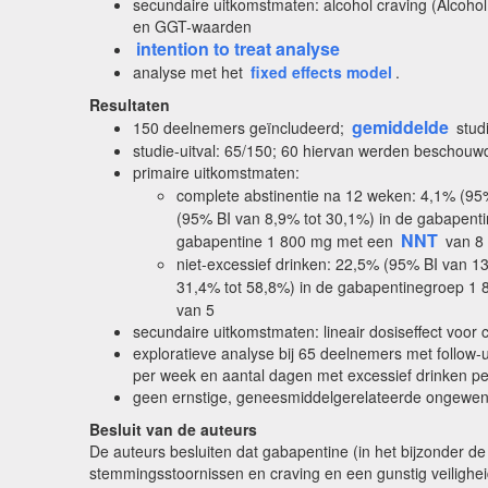
secundaire uitkomstmaten: alcohol craving (Alcohol
en GGT-waarden
intention to treat analyse
analyse met het
fixed effects model
.
Resultaten
gemiddelde
150 deelnemers geïncludeerd;
studi
studie-uitval: 65/150; 60 hiervan werden beschouwd
primaire uitkomstmaten:
complete abstinentie na 12 weken: 4,1% (9
(95% BI van 8,9% tot 30,1%) in de gabapentin
NNT
gabapentine 1 800 mg met een
van 8
niet-excessief drinken: 22,5% (95% BI van 
31,4% tot 58,8%) in de gabapentinegroep 1 80
van 5
secundaire uitkomstmaten: lineair dosiseffect voo
exploratieve analyse bij 65 deelnemers met follow-
per week en aantal dagen met excessief drinken p
geen ernstige, geneesmiddelgerelateerde ongewens
Besluit van de auteurs
De auteurs besluiten dat gabapentine (in het bijzonder d
stemmingsstoornissen en craving en een gunstig veilighei