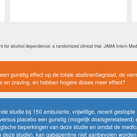
nt for alcohol dependence: a randomized clinical trial. JAMA Intern Me
 een gunstig effect op de totale abstinentiegraad, de ver
ie en craving, en hebben hogere doses meer effect?
e studie bij 150 ambulante, vrijwillige, recent gestopte 
versus placebo een gunstig (mogelijk dosisgerelateerd) 
ogische beperkingen van deze studie en omdat de medi
n deze studie), kan gabapentine niet aanbevolen worden 