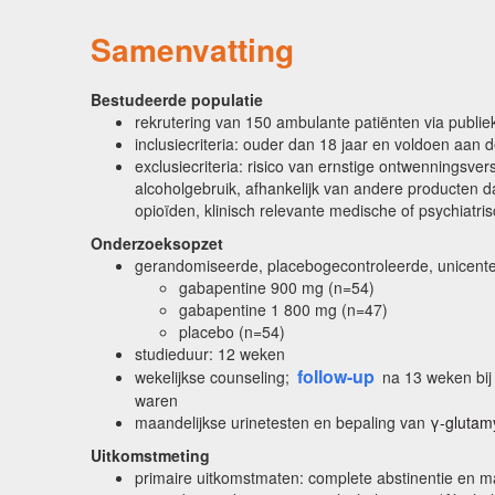
Samenvatting
Bestudeerde populatie
rekrutering van 150 ambulante patiënten via publie
inclusiecriteria: ouder dan 18 jaar en voldoen aan
exclusiecriteria: risico van ernstige ontwenningsve
alcoholgebruik, afhankelijk van andere producten d
opioïden, klinisch relevante medische of psychiatr
Onderzoeksopzet
gerandomiseerde, placebogecontroleerde, unicenter
gabapentine 900 mg (n=54)
gabapentine 1 800 mg (n=47)
placebo (n=54)
studieduur: 12 weken
follow-up
wekelijkse counseling;
na 13 weken bij 
waren
maandelijkse urinetesten en bepaling van
γ-glutam
Uitkomstmeting
primaire uitkomstmaten: complete abstinentie en m