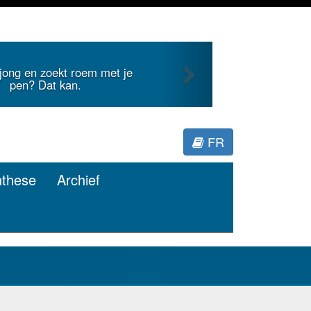
Next
Je duidt internationale literatuur voor
Minerva.
FR
nthese
Archief