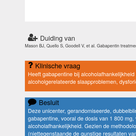
Duiding van
Mason BJ, Quello S, Goodell V, et al. Gabapentin treatme
Klinische vraag
Heeft gabapentine bij alcoholafhankelijkheid
alcoholgerelateerde slaapproblemen, dysfor
Besluit
Deze unicenter, gerandomiseerde, dubbelblind
gabapentine, vooral de dosis van 1 800 mg, 
alcoholafhankelijkheid. Gezien de methodol
(niettegenstaande de gunstige resultaten va