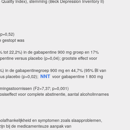
 Quality Index), stemming (Beck Depression Inventory II)
(p=0,52)
ie gestopt was
% tot 22,2%) in de gabapentine 900 mg groep en 17%
pentine versus placebo (p=0,04); grootste effect voor
,8%) in de gabapentinegroep 900 mg en 44,7% (95% BI van
NNT
rsus placebo (p=0,02);
voor gabapentine 1 800 mg
mmingsstoornissen (F2=7,37; p=0,001)
osiseffect voor complete abstinentie, aantal alcoholinnames
coholafhankelijkheid en symptomen zoals slaapproblemen,
 zijn bij de medicamenteuze aanpak van