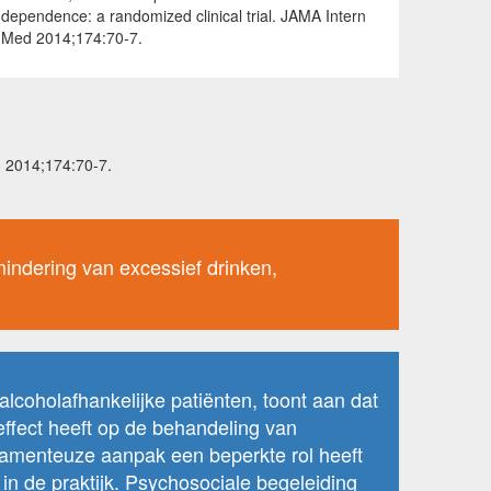
dependence: a randomized clinical trial. JAMA Intern
Med 2014;174:70-7.
d 2014;174:70-7.
mindering van excessief drinken,
alcoholafhankelijke patiënten, toont aan dat
effect heeft op de behandeling van
camenteuze aanpak een beperkte rol heeft
in de praktijk. Psychosociale begeleiding