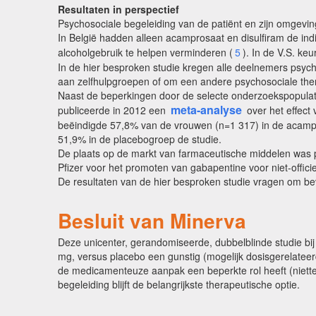
Resultaten in perspectief
Psychosociale begeleiding van de patiënt en zijn omgeving
In België hadden alleen acamprosaat en disulfiram de indi
alcoholgebruik te helpen verminderen (
5
). In de V.S. ke
In de hier besproken studie kregen alle deelnemers psyc
aan zelfhulpgroepen of om een andere psychosociale the
Naast de beperkingen door de selecte onderzoekspopulatie 
meta-analyse
publiceerde in 2012 een
over het effect
beëindigde 57,8% van de vrouwen (n=1 317) in de acamp
51,9% in de placebogroep de studie.
De plaats op de markt van farmaceutische middelen was po
Pfizer voor het promoten van gabapentine voor niet-officie
De resultaten van de hier besproken studie vragen om beve
Besluit van Minerva
Deze unicenter, gerandomiseerde, dubbelblinde studie bij 
mg, versus placebo een gunstig (mogelijk dosisgerelatee
de medicamenteuze aanpak een beperkte rol heeft (niette
begeleiding blijft de belangrijkste therapeutische optie.