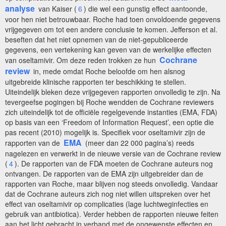
analyse
van Kaiser (
6
) die wel een gunstig effect aantoonde,
voor hen niet betrouwbaar. Roche had toen onvoldoende gegevens
vrijgegeven om tot een andere conclusie te komen. Jefferson et al.
beseften dat het niet opnemen van de niet-gepubliceerde
gegevens, een vertekening kan geven van de werkelijke effecten
Cochrane
van oseltamivir. Om deze reden trokken ze hun
review
in, mede omdat Roche beloofde om hen alsnog
uitgebreide klinische rapporten ter beschikking te stellen.
Uiteindelijk bleken deze vrijgegeven rapporten onvolledig te zijn. Na
tevergeefse pogingen bij Roche wendden de Cochrane reviewers
zich uiteindelijk tot de officiële regelgevende instanties (EMA, FDA)
op basis van een ‘Freedom of Information Request’, een optie die
pas recent (2010) mogelijk is. Specifiek voor oseltamivir zijn de
EMA
rapporten van de
(meer dan 22 000 pagina’s) reeds
nagelezen en verwerkt in de nieuwe versie van de Cochrane review
(
4
). De rapporten van de FDA moeten de Cochrane auteurs nog
ontvangen. De rapporten van de EMA zijn uitgebreider dan de
rapporten van Roche, maar blijven nog steeds onvolledig. Vandaar
dat de Cochrane auteurs zich nog niet willen uitspreken over het
effect van oseltamivir op complicaties (lage luchtweginfecties en
gebruik van antibiotica). Verder hebben de rapporten nieuwe feiten
aan het licht gebracht in verband met de ongewenste effecten en