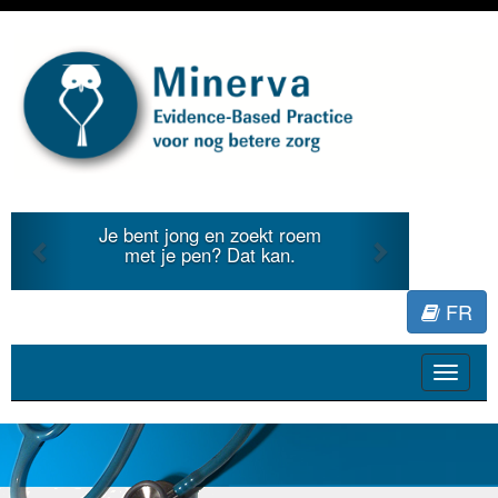
Previous
Next
e bent jong en zoekt roem
Je duidt in
met je pen? Dat kan.
literatuur 
FR
Toggle
navigat