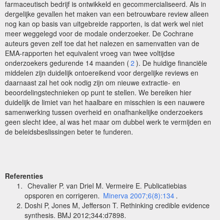
farmaceutisch bedrijf is ontwikkeld en gecommercialiseerd. Als in
dergelijke gevallen het maken van een betrouwbare review alleen
nog kan op basis van uitgebreide rapporten, is dat werk wel niet
meer weggelegd voor de modale onderzoeker. De Cochrane
auteurs geven zelf toe dat het nalezen en samenvatten van de
EMA-rapporten het equivalent vroeg van twee voltijdse
onderzoekers gedurende 14 maanden (
2
). De huidige financiële
middelen zijn duidelijk ontoereikend voor dergelijke reviews en
daarnaast zal het ook nodig zijn om nieuwe extractie- en
beoordelingstechnieken op punt te stellen. We bereiken hier
duidelijk de limiet van het haalbare en misschien is een nauwere
samenwerking tussen overheid en onafhankelijke onderzoekers
geen slecht idee, al was het maar om dubbel werk te vermijden en
de beleidsbeslissingen beter te funderen.
Referenties
Chevalier P. van Driel M. Vermeire E. Publicatiebias
opsporen en corrigeren.
Minerva 2007;6(8):134
.
Doshi P, Jones M, Jefferson T. Rethinking credible evidence
synthesis. BMJ 2012;344:d7898.