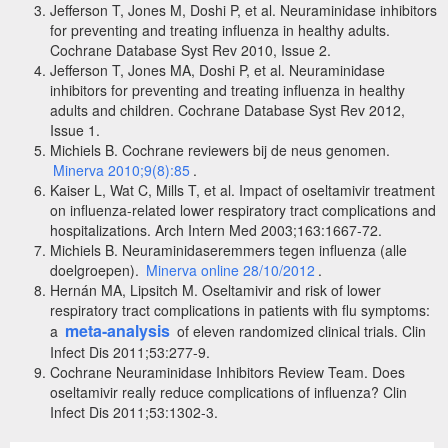
Jefferson T, Jones M, Doshi P, et al. Neuraminidase inhibitors
for preventing and treating influenza in healthy adults.
Cochrane Database Syst Rev 2010, Issue 2.
Jefferson T, Jones MA, Doshi P, et al. Neuraminidase
inhibitors for preventing and treating influenza in healthy
adults and children. Cochrane Database Syst Rev 2012,
Issue 1.
Michiels B. Cochrane reviewers bij de neus genomen.
Minerva 2010;9(8):85
.
Kaiser L, Wat C, Mills T, et al. Impact of oseltamivir treatment
on influenza-related lower respiratory tract complications and
hospitalizations. Arch Intern Med 2003;163:1667-72.
Michiels B. Neuraminidaseremmers tegen influenza (alle
doelgroepen).
Minerva online 28/10/2012
.
Hernán MA, Lipsitch M. Oseltamivir and risk of lower
respiratory tract complications in patients with flu symptoms:
meta-analysis
a
of eleven randomized clinical trials. Clin
Infect Dis 2011;53:277-9.
Cochrane Neuraminidase Inhibitors Review Team. Does
oseltamivir really reduce complications of influenza? Clin
Infect Dis 2011;53:1302-3.