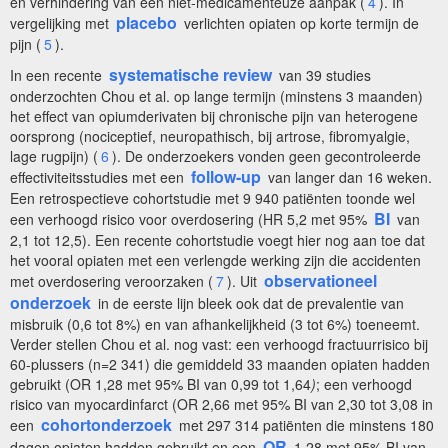
en verhindering van een niet-medicamenteuze aanpak (
4
). In
placebo
vergelijking met
verlichten opiaten op korte termijn de
pijn (
5
).
systematische review
In een recente
van 39 studies
onderzochten Chou et al. op lange termijn (minstens 3 maanden)
het effect van opiumderivaten bij chronische pijn van heterogene
oorsprong (nociceptief, neuropathisch, bij artrose, fibromyalgie,
lage rugpijn) (
6
). De onderzoekers vonden geen gecontroleerde
follow-up
effectiviteitsstudies met een
van langer dan 16 weken.
Een retrospectieve cohortstudie met 9 940 patiënten toonde wel
BI
een verhoogd risico voor overdosering (HR 5,2 met 95%
van
2,1 tot 12,5). Een recente cohortstudie voegt hier nog aan toe dat
het vooral opiaten met een verlengde werking zijn die accidenten
observationeel
met overdosering veroorzaken (
7
). Uit
onderzoek
in de eerste lijn bleek ook dat de prevalentie van
misbruik (0,6 tot 8%) en van afhankelijkheid (3 tot 6%) toeneemt.
Verder stellen Chou et al. nog vast: een verhoogd fractuurrisico bij
60-plussers (n=2 341) die gemiddeld 33 maanden opiaten hadden
gebruikt (OR 1,28 met 95% BI van 0,99 tot 1,64
)
; een verhoogd
risico van myocardinfarct (OR 2,66 met 95% BI van 2,30 tot 3,08 in
cohortonderzoek
een
met 297 314 patiënten die minstens 180
OR
dagen opiaten hadden gebruikt en een
1,28 met 95% BI van