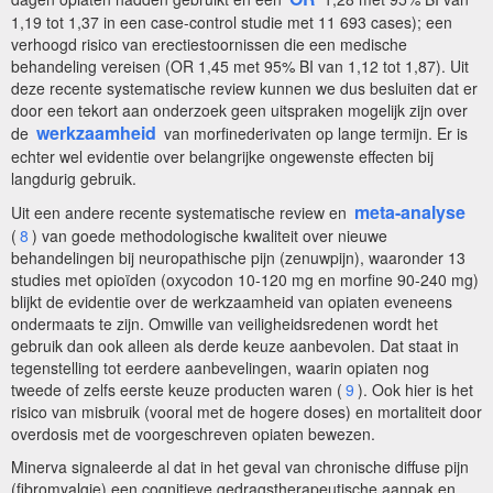
1,19 tot 1,37 in een case-control studie met 11 693 cases); een
verhoogd risico van erectiestoornissen die een medische
behandeling vereisen (OR 1,45 met 95% BI van 1,12 tot 1,87). Uit
deze recente systematische review kunnen we dus besluiten dat er
door een tekort aan onderzoek geen uitspraken mogelijk zijn over
werkzaamheid
de
van morfinederivaten op lange termijn. Er is
echter wel evidentie over belangrijke ongewenste effecten bij
langdurig gebruik.
meta-analyse
Uit een andere recente systematische review en
(
8
) van goede methodologische kwaliteit over nieuwe
behandelingen bij neuropathische pijn (zenuwpijn), waaronder 13
studies met opioïden (oxycodon 10-120 mg en morfine 90-240 mg)
blijkt de evidentie over de werkzaamheid van opiaten eveneens
ondermaats te zijn. Omwille van veiligheidsredenen wordt het
gebruik dan ook alleen als derde keuze aanbevolen. Dat staat in
tegenstelling tot eerdere aanbevelingen, waarin opiaten nog
tweede of zelfs eerste keuze producten waren (
9
). Ook hier is het
risico van misbruik (vooral met de hogere doses) en mortaliteit door
overdosis met de voorgeschreven opiaten bewezen.
Minerva signaleerde al dat in het geval van chronische diffuse pijn
(fibromyalgie) een cognitieve gedragstherapeutische aanpak en