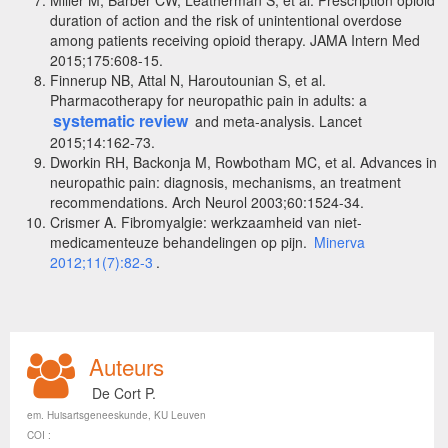
Miller M, Barber CW, Leatherman S, et al. Prescription opioid
duration of action and the risk of unintentional overdose
among patients receiving opioid therapy. JAMA Intern Med
2015;175:608-15.
Finnerup NB, Attal N, Haroutounian S, et al.
Pharmacotherapy for neuropathic pain in adults: a
systematic review
and meta-analysis. Lancet
2015;14:162-73.
Dworkin RH, Backonja M, Rowbotham MC, et al. Advances in
neuropathic pain: diagnosis, mechanisms, an treatment
recommendations. Arch Neurol 2003;60:1524-34.
Crismer A. Fibromyalgie: werkzaamheid van niet-
medicamenteuze behandelingen op pijn.
Minerva
2012;11(7):82-3
.
Auteurs
De Cort P.
em. Huisartsgeneeskunde, KU Leuven
COI :