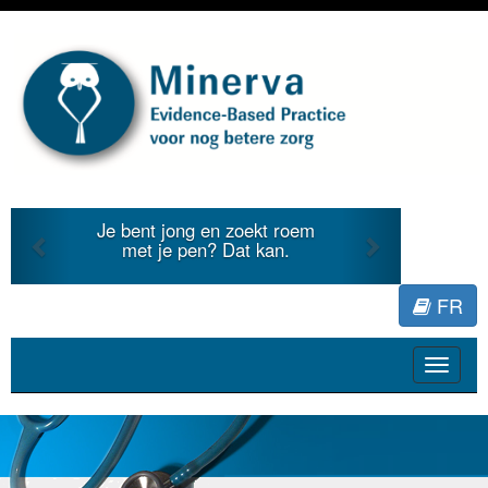
Previous
Next
 jong en zoekt roem
Je duidt internat
je pen? Dat kan.
literatuur voor Mi
FR
Toggle
navigat