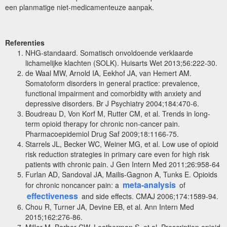
een planmatige niet-medicamenteuze aanpak.
Referenties
NHG-standaard. Somatisch onvoldoende verklaarde
lichamelijke klachten (SOLK). Huisarts Wet 2013;56:222-30.
de Waal MW, Arnold IA, Eekhof JA, van Hemert AM.
Somatoform disorders in general practice: prevalence,
functional impairment and comorbidity with anxiety and
depressive disorders. Br J Psychiatry 2004;184:470-6.
Boudreau D, Von Korf M, Rutter CM, et al. Trends in long-
term opioid therapy for chronic non-cancer pain.
Pharmacoepidemiol Drug Saf 2009;18:1166-75.
Starrels JL, Becker WC, Weiner MG, et al. Low use of opioid
risk reduction strategies in primary care even for high risk
patients with chronic pain. J Gen Intern Med 2011;26:958-64
Furlan AD, Sandoval JA, Mailis-Gagnon A, Tunks E. Opioids
meta-analysis
for chronic noncancer pain: a
of
effectiveness
and side effects. CMAJ 2006;174:1589-94.
Chou R, Turner JA, Devine EB, et al. Ann Intern Med
2015;162:276-86.