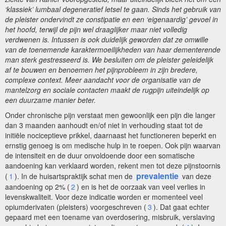
‘klassiek’ lumbaal degeneratief letsel te gaan. Sinds het gebruik van
de pleister ondervindt ze constipatie en een ‘eigenaardig’ gevoel in
het hoofd, terwijl de pijn wel draaglijker maar niet volledig
verdwenen is. Intussen is ook duidelijk geworden dat ze omwille
van de toenemende karaktermoeilijkheden van haar dementerende
man sterk gestresseerd is. We besluiten om de pleister geleidelijk
af te bouwen en benoemen het pijnprobleem in zijn bredere,
complexe context. Meer aandacht voor de organisatie van de
mantelzorg en sociale contacten maakt de rugpijn uiteindelijk op
een duurzame manier beter.
Onder chronische pijn verstaat men gewoonlijk een pijn die langer
dan 3 maanden aanhoudt en/of niet in verhouding staat tot de
initiële nociceptieve prikkel, daarnaast het functioneren beperkt en
ernstig genoeg is om medische hulp in te roepen. Ook pijn waarvan
de intensiteit en de duur onvoldoende door een somatische
aandoening kan verklaard worden, rekent men tot deze pijnstoornis
prevalentie
(
1
). In de huisartspraktijk schat men de
van deze
aandoening op 2% (
2
) en is het de oorzaak van veel verlies in
levenskwaliteit. Voor deze indicatie worden er momenteel veel
opiumderivaten (pleisters) voorgeschreven (
3
). Dat gaat echter
gepaard met een toename van overdosering, misbruik, verslaving