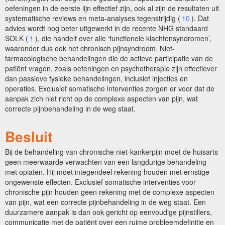
oefeningen in de eerste lijn effectief zijn, ook al zijn de resultaten uit
systematische reviews en meta-analyses tegenstrijdig (
10
). Dat
advies wordt nog beter uitgewerkt in de recente NHG standaard
SOLK (
1
), die handelt over alle ‘functionele klachtensyndromen’,
waaronder dus ook het chronisch pijnsyndroom. Niet-
farmacologische behandelingen die de actieve participatie van de
patiënt vragen, zoals oefeningen en psychotherapie zijn effectiever
dan passieve fysieke behandelingen, inclusief injecties en
operaties. Exclusief somatische interventies zorgen er voor dat de
aanpak zich niet richt op de complexe aspecten van pijn, wat
correcte pijnbehandeling in de weg staat.
Besluit
Bij de behandeling van chronische niet-kankerpijn moet de huisarts
geen meerwaarde verwachten van een langdurige behandeling
met opiaten. Hij moet integendeel rekening houden met ernstige
ongewenste effecten. Exclusief somatische interventies voor
chronische pijn houden geen rekening met de complexe aspecten
van pijn, wat een correcte pijnbehandeling in de weg staat. Een
duurzamere aanpak is dan ook gericht op eenvoudige pijnstillers,
communicatie met de patiënt over een ruime probleemdefinitie en