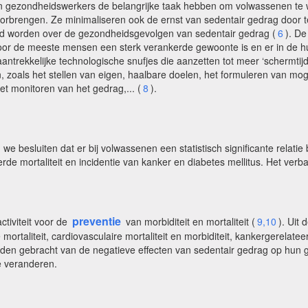
en gezondheidswerkers de belangrijke taak hebben om volwassenen te 
doorbrengen. Ze minimaliseren ook de ernst van sedentair gedrag door t
rd worden over de gezondheidsgevolgen van sedentair gedrag (
6
). De
voor de meeste mensen een sterk verankerde gewoonte is en er in de hu
antrekkelijke technologische snufjes die aanzetten tot meer ‘schermtijd
n, zoals het stellen van eigen, haalbare doelen, het formuleren van mog
het monitoren van het gedrag,... (
8
).
besluiten dat er bij volwassenen een statistisch significante relatie be
erde mortaliteit en incidentie van kanker en diabetes mellitus. Het verb
preventie
ctiviteit voor de
van morbiditeit en mortaliteit (
9,10
). Uit 
ortaliteit, cardiovasculaire mortaliteit en morbiditeit, kankergerelateer
den gebracht van de negatieve effecten van sedentair gedrag op hun g
e veranderen.