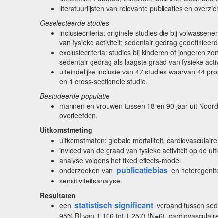
literatuurlijsten van relevante publicaties en overzic
Geselecteerde studies
inclusiecriteria: originele studies die bij volwas
van fysieke activiteit; sedentair gedrag gedefinieer
exclusiecriteria: studies bij kinderen of jongeren zo
sedentair gedrag als laagste graad van fysieke activ
uiteindelijke inclusie van 47 studies waarvan 44 p
en 1 cross-sectionele studie.
Bestudeerde populatie
mannen en vrouwen tussen 18 en 90 jaar uit Noord-A
overleefden.
Uitkomstmeting
uitkomstmaten: globale mortaliteit, cardiovasculaire 
invloed van de graad van fysieke activiteit op de u
analyse volgens het fixed effects-model
publicatiebias
onderzoeken van
en heterogenite
sensitiviteitsanalyse.
Resultaten
statistisch significant
een
verband tussen sede
95% BI van 1,106 tot 1,257) (N=6), cardiovasculair