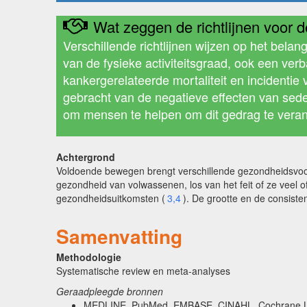
Wat zeggen de richtlijnen voor de
Verschillende richtlijnen wijzen op het belang 
van de fysieke activiteitsgraad, ook een verba
kankergerelateerde mortaliteit en incidenti
gebracht van de negatieve effecten van sede
om mensen te helpen om dit gedrag te vera
Achtergrond
Voldoende bewegen brengt verschillende gezondheidsvoo
gezondheid van volwassenen, los van het feit of ze veel 
gezondheidsuitkomsten (
3,4
). De grootte en de consisten
Samenvatting
Methodologie
Systematische review en meta-analyses
Geraadpleegde bronnen
MEDLINE, PubMed, EMBASE, CINAHL, Cochrane Libr