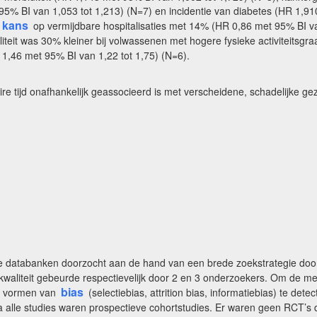
95% BI van 1,053 tot 1,213) (N=7) en incidentie van diabetes (HR 1,9
kans
op vermijdbare hospitalisaties met 14% (HR 0,86 met 95% BI va
liteit was 30% kleiner bij volwassenen met hogere fysieke activiteitsgra
1,46 met 95% BI van 1,22 tot 1,75) (N=6).
ire tijd onafhankelijk geassocieerd is met verscheidene, schadelijke g
e databanken doorzocht aan de hand van een brede zoekstrategie door
waliteit gebeurde respectievelijk door 2 en 3 onderzoekers. Om de me
bias
de vormen van
(selectiebias, attrition bias, informatiebias) te det
na alle studies waren prospectieve cohortstudies. Er waren geen RCT’s d