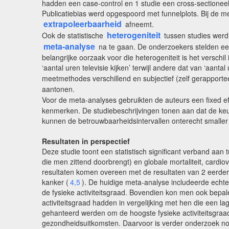
hadden een case-control en 1 studie een cross-sectionee
Publicatiebias werd opgespoord met funnelplots. Bij de me
extrapoleerbaarheid
afneemt.
heterogeniteit
Ook de statistische
tussen studies wer
meta-analyse
na te gaan. De onderzoekers stelden een 
belangrijke oorzaak voor die heterogeniteit is het verschil
‘aantal uren televisie kijken’ terwijl andere dat van ‘aanta
meetmethodes verschillend en subjectief (zelf gerapporte
aantonen.
Voor de meta-analyses gebruikten de auteurs een fixed ef
kenmerken. De studiebeschrijvingen tonen aan dat de keu
kunnen de betrouwbaarheidsintervallen onterecht smaller z
Resultaten in perspectief
Deze studie toont een statistisch significant verband aan tu
die men zittend doorbrengt) en globale mortaliteit, cardiov
resultaten komen overeen met de resultaten van 2 eerdere
kanker (
4,5
). De huidige meta-analyse includeerde echte
de fysieke activiteitsgraad. Bovendien kon men ook bepal
activiteitsgraad hadden in vergelijking met hen die een l
gehanteerd werden om de hoogste fysieke activiteitsgraad t
gezondheidsuitkomsten. Daarvoor is verder onderzoek no