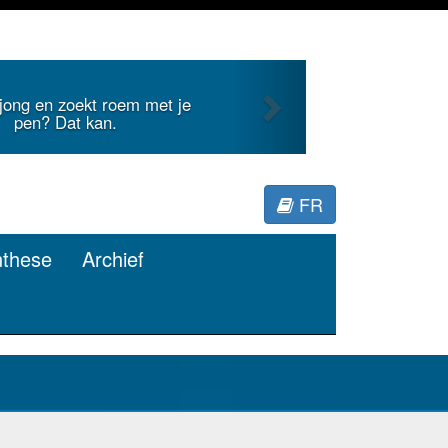
Next
 internationale literatuur voor
Minerva.
FR
nthese
Archief