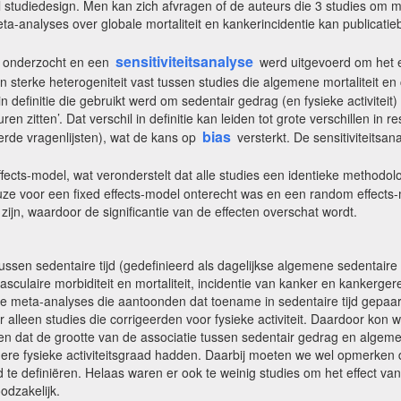
l studiedesign. Men kan zich afvragen of de auteurs die 3 studies om
ta-analyses over globale mortaliteit en kankerincidentie kan publicatie
sensitiviteitsanalyse
d onderzocht en een
werd uitgevoerd om het ef
sterke heterogeniteit vast tussen studies die algemene mortaliteit en
 in definitie die gebruikt werd om sedentair gedrag (en fysieke activite
l uren zitten’. Dat verschil in definitie kan leiden tot grote verschillen
bias
erde vragenlijsten), wat de kans op
versterkt. De sensitiviteitsa
fects-model, wat veronderstelt dat alle studies een identieke methodol
ze voor een fixed effects-model onterecht was en een random effects
ijn, waardoor de significantie van de effecten overschat wordt.
ssen sedentaire tijd (gedefinieerd als dagelijkse algemene sedentaire tijd,
asculaire morbiditeit en mortaliteit, incidentie van kanker en kankerger
 meta-analyses die aantoonden dat toename in sedentaire tijd gepaard g
r alleen studies die corrigeerden voor fysieke activiteit. Daardoor ko
en dat de grootte van de associatie tussen sedentair gedrag en algeme
agere fysieke activiteitsgraad hadden. Daarbij moeten we wel opmerken 
e definiëren. Helaas waren er ook te weinig studies om het effect van d
odzakelijk.