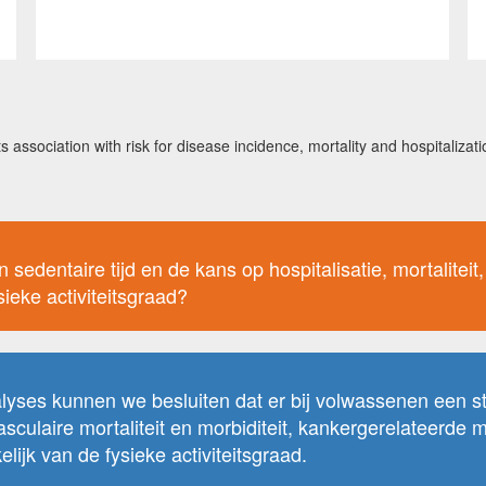
s association with risk for disease incidence, mortality and hospitalizat
 sedentaire tijd en de kans op hospitalisatie, mortaliteit
sieke activiteitsgraad?
ses kunnen we besluiten dat er bij volwassenen een stati
vasculaire mortaliteit en morbiditeit, kankergerelateerde m
ijk van de fysieke activiteitsgraad.