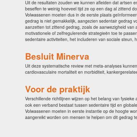
Uit de resultaten zouden we kunnen afleiden dat artsen 
beseffen te weinig hoeveel tijd ze op een dag al zittend 
Volwassenen moeten dus in de eerste plaats geïnformee
gedrag is niet gemakkelijk, aangezien sedentair gedrag 
aanzetten tot zittend gedrag, zoals de aanwezigheid van a
motivationele of zelfregulerende strategieën toe te passe
sedentaire activiteiten, het includeren van sociale steun, 
Besluit Minerva
Uit deze systematische review met meta-analyses kunnen we 
cardiovasculaire mortaliteit en morbiditeit, kankergerelate
Voor de praktijk
Verschillende richtlijnen wijzen op het belang van fysieke a
ook een verband bestaat tussen sedentaire tijd en globale m
Volwassenen moeten in eerste instantie op de hoogte wor
aangereikt worden om mensen te helpen om dit gedrag t