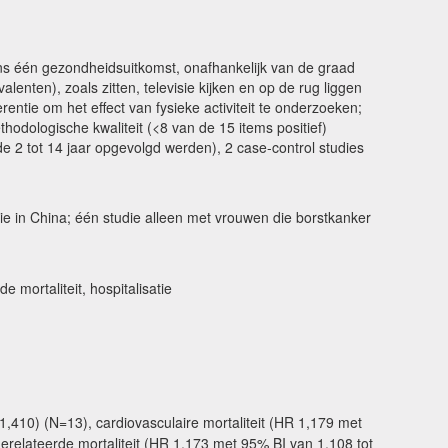
tens één gezondheidsuitkomst, onafhankelijk van de graad
lenten), zoals zitten, televisie kijken en op de rug liggen
erentie om het effect van fysieke activiteit te onderzoeken;
thodologische kwaliteit (<8 van de 15 items positief)
e 2 tot 14 jaar opgevolgd werden), 2 case-control studies
ie in China; één studie alleen met vrouwen die borstkanker
 mortaliteit, hospitalisatie
1,410) (N=13), cardiovasculaire mortaliteit (HR 1,179 met
erelateerde mortaliteit (HR 1,173 met 95% BI van 1,108 tot