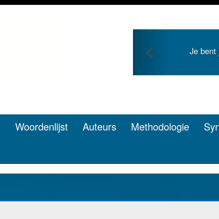
Previous
ng en zoekt roem met je
Je duidt
en? Dat kan.
t
Woordenlijst
Auteurs
Methodologie
Sy