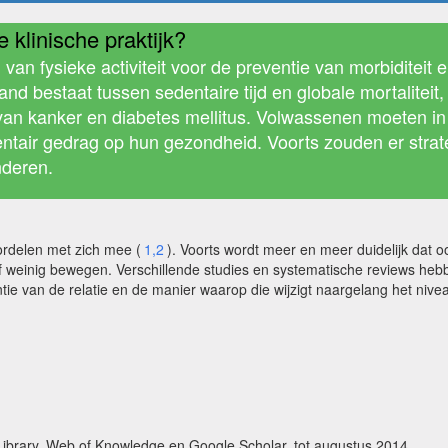
 klinische praktijk?
van fysieke activiteit voor de preventie van morbiditeit en 
nd bestaat tussen sedentaire tijd en globale mortaliteit, 
e van kanker en diabetes mellitus. Volwassenen moeten in
ntair gedrag op hun gezondheid. Voorts zouden er strat
nderen.
rdelen met zich mee (
1,2
). Voorts wordt meer en meer duidelijk dat 
of weinig bewegen. Verschillende studies en systematische reviews he
tie van de relatie en de manier waarop die wijzigt naargelang het niveau v
ary, Web of Knowledge en Google Scholar, tot augustus 2014