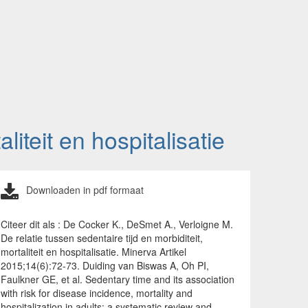
liteit en hospitalisatie
Downloaden in pdf formaat
Citeer dit als : De Cocker K., DeSmet A., Verloigne M.
De relatie tussen sedentaire tijd en morbiditeit,
mortaliteit en hospitalisatie. Minerva Artikel
2015;14(6):72-73. Duiding van Biswas A, Oh PI,
Faulkner GE, et al. Sedentary time and its association
with risk for disease incidence, mortality and
hospitalization in adults: a systematic review and