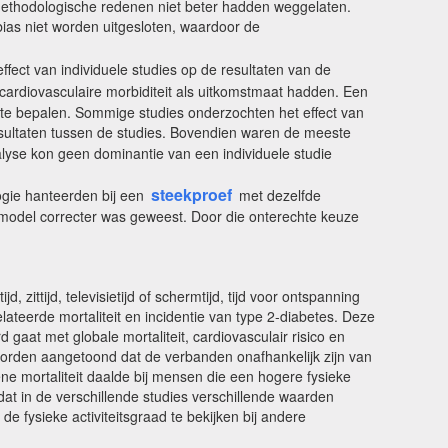
 methodologische redenen niet beter hadden weggelaten.
bias niet worden uitgesloten, waardoor de
fect van individuele studies op de resultaten van de
 cardiovasculaire morbiditeit als uitkomstmaat hadden. Een
it) te bepalen. Sommige studies onderzochten het effect van
 in resultaten tussen de studies. Bovendien waren de meeste
nalyse kon geen dominantie van een individuele studie
steekproef
ogie hanteerden bij een
met dezelfde
-model correcter was geweest. Door die onterechte keuze
 zittijd, televisietijd of schermtijd, tijd voor ontspanning
elateerde mortaliteit en incidentie van type 2-diabetes. Deze
aat met globale mortaliteit, cardiovasculair risico en
n worden aangetoond dat de verbanden onafhankelijk zijn van
ne mortaliteit daalde bij mensen die een hogere fysieke
dat in de verschillende studies verschillende waarden
e fysieke activiteitsgraad te bekijken bij andere