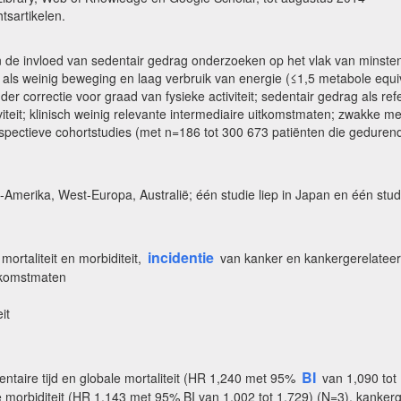
htsartikelen.
senen de invloed van sedentair gedrag onderzoeken op het vlak van mins
d als weinig beweging en laag verbruik van energie (≤1,5 metabole equiva
nder correctie voor graad van fysieke activiteit; sedentair gedrag als ref
iteit; klinisch weinig relevante intermediaire uitkomstmaten; zwakke me
rospectieve cohortstudies (met n=186 tot 300 673 patiënten die gedurend
merika, West-Europa, Australië; één studie liep in Japan en één stud
incidentie
mortaliteit en morbiditeit,
van kanker en kankergerelateerde
itkomstmaten
it
BI
ntaire tijd en globale mortaliteit (HR 1,240 met 95%
van 1,090 tot 
e morbiditeit (HR 1,143 met 95% BI van 1,002 tot 1,729) (N=3), kankerg