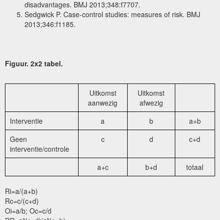
disadvantages. BMJ 2013;348:f7707.
Sedgwick P. Case-control studies: measures of risk. BMJ
2013;346:f1185.
Figuur. 2x2 tabel.
Uitkomst
Uitkomst
aanwezig
afwezig
Interventie
a
b
a+b
Geen
c
d
c+d
interventie/controle
a+c
b+d
totaal
Ri=a/(a+b)
Rc=c/(c+d)
Oi=a/b; Oc=c/d