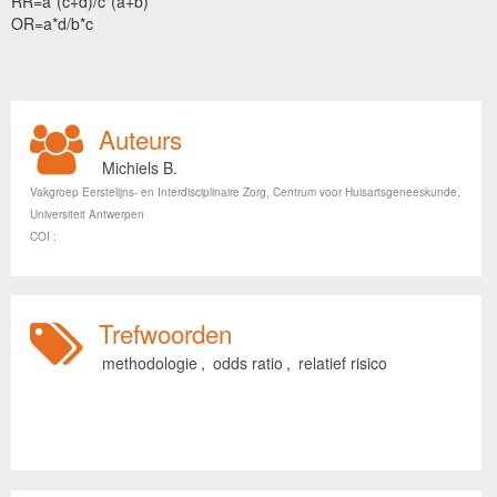
RR=a*(c+d)/c*(a+b)
OR=a*d/b*c
Auteurs
Michiels B.
Vakgroep Eerstelijns- en Interdisciplinaire Zorg, Centrum voor Huisartsgeneeskunde,
Universiteit Antwerpen
COI :
Trefwoorden
methodologie
,
odds ratio
,
relatief risico