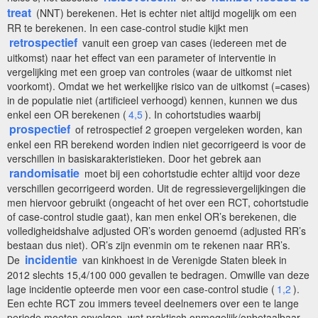
treat
(NNT) berekenen. Het is echter niet altijd mogelijk om een
RR te berekenen. In een case-control studie kijkt men
retrospectief
vanuit een groep van cases (iedereen met de
uitkomst) naar het effect van een parameter of interventie in
vergelijking met een groep van controles (waar de uitkomst niet
voorkomt). Omdat we het werkelijke risico van de uitkomst (=cases)
in de populatie niet (artificieel verhoogd) kennen, kunnen we dus
enkel een OR berekenen (
4,5
). In cohortstudies waarbij
prospectief
of retrospectief 2 groepen vergeleken worden, kan
enkel een RR berekend worden indien niet gecorrigeerd is voor de
verschillen in basiskarakteristieken. Door het gebrek aan
randomisatie
moet bij een cohortstudie echter altijd voor deze
verschillen gecorrigeerd worden. Uit de regressievergelijkingen die
men hiervoor gebruikt (ongeacht of het over een RCT, cohortstudie
of case-control studie gaat), kan men enkel OR’s berekenen, die
volledigheidshalve adjusted OR’s worden genoemd (adjusted RR’s
bestaan dus niet). OR’s zijn evenmin om te rekenen naar RR’s.
incidentie
De
van kinkhoest in de Verenigde Staten bleek in
2012 slechts 15,4/100 000 gevallen te bedragen. Omwille van deze
lage incidentie opteerde men voor een case-control studie (
1,2
).
Een echte RCT zou immers teveel deelnemers over een te lange
periode moeten opvolgen, wat praktisch onmogelijk/onbetaalbaar