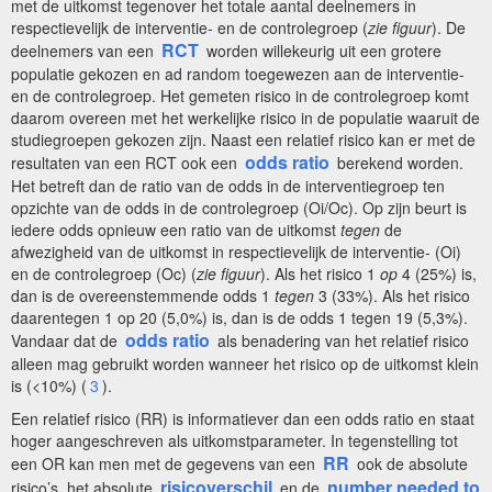
met de uitkomst tegenover het totale aantal deelnemers in
respectievelijk de interventie- en de controlegroep (
zie figuur
). De
RCT
deelnemers van een
worden willekeurig uit een grotere
populatie gekozen en ad random toegewezen aan de interventie-
en de controlegroep. Het gemeten risico in de controlegroep komt
daarom overeen met het werkelijke risico in de populatie waaruit de
studiegroepen gekozen zijn. Naast een relatief risico kan er met de
odds ratio
resultaten van een RCT ook een
berekend worden.
Het betreft dan de ratio van de odds in de interventiegroep ten
opzichte van de odds in de controlegroep (Oi/Oc). Op zijn beurt is
iedere odds opnieuw een ratio van de uitkomst
tegen
de
afwezigheid van de uitkomst in respectievelijk de interventie- (Oi)
en de controlegroep (Oc) (
zie figuur
). Als het risico 1
op
4 (25%) is,
dan is de overeenstemmende odds 1
tegen
3 (33%). Als het risico
daarentegen 1 op 20 (5,0%) is, dan is de odds 1 tegen 19 (5,3%).
odds ratio
Vandaar dat de
als benadering van het relatief risico
alleen mag gebruikt worden wanneer het risico op de uitkomst klein
is (<10%) (
3
).
Een relatief risico (RR) is informatiever dan een odds ratio en staat
hoger aangeschreven als uitkomstparameter. In tegenstelling tot
RR
een OR kan men met de gegevens van een
ook de absolute
risicoverschil
number needed to
risico’s, het absolute
en de