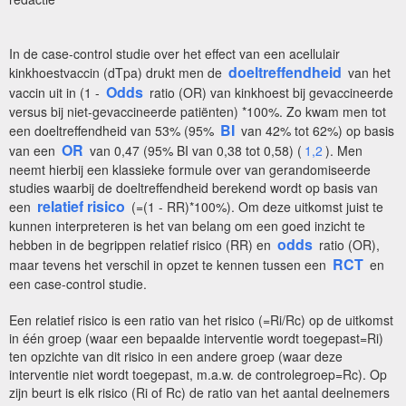
In de case-control studie over het effect van een acellulair
doeltreffendheid
kinkhoestvaccin (dTpa) drukt men de
van het
Odds
vaccin uit in (1 -
ratio (OR) van kinkhoest bij gevaccineerde
versus bij niet-gevaccineerde patiënten) *100%. Zo kwam men tot
BI
een doeltreffendheid van 53% (95%
van 42% tot 62%) op basis
OR
van een
van 0,47 (95% BI van 0,38 tot 0,58) (
1,2
). Men
neemt hierbij een klassieke formule over van gerandomiseerde
studies waarbij de doeltreffendheid berekend wordt op basis van
relatief risico
een
(=(1 - RR)*100%). Om deze uitkomst juist te
kunnen interpreteren is het van belang om een goed inzicht te
odds
hebben in de begrippen relatief risico (RR) en
ratio (OR),
RCT
maar tevens het verschil in opzet te kennen tussen een
en
een case-control studie.
Een relatief risico is een ratio van het risico (=Ri/Rc) op de uitkomst
in één groep (waar een bepaalde interventie wordt toegepast=Ri)
ten opzichte van dit risico in een andere groep (waar deze
interventie niet wordt toegepast, m.a.w. de controlegroep=Rc). Op
zijn beurt is elk risico (Ri of Rc) de ratio van het aantal deelnemers