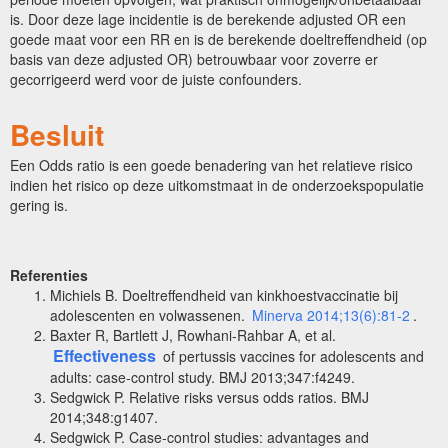
is. Door deze lage incidentie is de berekende adjusted OR een
goede maat voor een RR en is de berekende doeltreffendheid (op
basis van deze adjusted OR) betrouwbaar voor zoverre er
gecorrigeerd werd voor de juiste confounders.
Besluit
Een Odds ratio is een goede benadering van het relatieve risico
indien het risico op deze uitkomstmaat in de onderzoekspopulatie
gering is.
Referenties
Michiels B. Doeltreffendheid van kinkhoestvaccinatie bij
adolescenten en volwassenen.
Minerva 2014;13(6):81-2
.
Baxter R, Bartlett J, Rowhani-Rahbar A, et al.
Effectiveness
of pertussis vaccines for adolescents and
adults: case-control study. BMJ 2013;347:f4249.
Sedgwick P. Relative risks versus odds ratios. BMJ
2014;348:g1407.
Sedgwick P. Case-control studies: advantages and