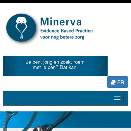
Previous
Next
Je bent jong en zoekt roem
Je duidt 
met je pen? Dat kan.
literatuu
FR
Toggle
navigat