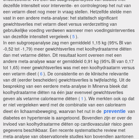
dezelfde intensiteit voor interventie- en controlegroep het nut van
een vetarm dieet nog meer in vraag stellen. Hetzelfde stelde men
vast in een andere meta-analyse: het statistisch significant
gewichtsverlies met vetarm dieet versus verderzetting van
gebruikelijke voeding verdween wanneer men voedingsinterventies
van dezelfde intensiteit vergeleek (
5
).
In een subgroepanalyse zag men gemiddeld 1,15 kg (95% BI van
-0,52 tot -1,79) meer gewichtsverlies met koolhydraatarme diëten
dan met vetarme diëten. Dit resultaat komt overeen met een
andere meta-analyse waar er gemiddeld 0,91 kg (95% BI van 0,17
tot 1,65) meer gewichtsverlies was met een koolhydraatarm versus
een vetarm dieet (
6
). De consistentie en de klinische relevantie
van dit (eerder bescheiden) gewichtsverlies is twijfelachtig.
Uit de
bespreking van een eerdere meta-analyse in Minerva bleek dat
koolhydraatarme diëten na één jaar evenveel gewichtsverlies
geven als vetarme caloriearme diëten (
1
). We merkten ook op dat
er niet vergeleken werd met de combinatie van een caloriearm
preventie
dieet én lichaamsbeweging, waarvan het nut in de
van
diabetes en hypertensie is aangetoond. Bovendien zijn er over de
invloed van koolhydraatarme diëten op cardiovasculair risico geen
gegevens beschikbaar.
Een recente systematische review met
meta-analyse van observationele studies kon bovendien aantonen