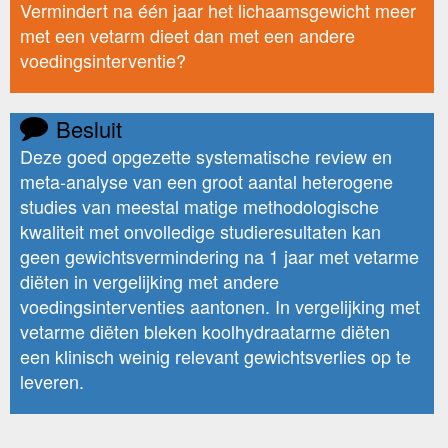
Vermindert na één jaar het lichaamsgewicht meer
met een vetarm dieet dan met een andere
voedingsinterventie?
Besluit
Deze goed opgezette systematische review en
meta-analyse van een groot aantal heterogene
studies van meestal matige methodologische
kwaliteit met onvolledige studieresultaten kan
geen gewichtsvermindering na 1 jaar met vetarme
diëten in vergelijking met andere
voedingsinterventies aantonen. In vergelijking met
vetarme diëten bleken koolhydraatarme diëten
een klinisch weinig relevant gewichtsverlies op te
leveren.