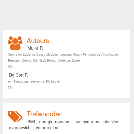
Auteurs
Mullie P.
Centre for Evidence-Based Medicine, Leuven; Military Performance Amplification
Research Centre, DG H&W, Belgian Defence, Evere
COI :
De Cort P.
em. Huisartsgeneeskunde, KU Leuven
COI :
Trefwoorden
BMI
,
energie-opname
,
koolhydraten
,
obesitas
,
overgewicht
,
vetarm dieet