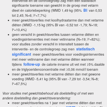
interventie-en de controlegroep zag men een statistisch
significante toename van gewicht in de groep met vetarm
BI
dieet én caloriebeperking (WMD 1,49 kg (95%
van 0,53
tot 2,45; N=6; I²=7,7%)
meer gewichtsverlies met koolhydraatarme dan met vetarme
diëten (WMD -1,15 kg (95% BI van -0,52 tot -1,79; N=18;
I²=10,4%)
geen verschil in gewichtsverlies tussen vetarme diëten en
voedingsinterventies met meer vetinname (N=19; I²=82%);
voor studies zonder verschil in intensiteit tussen de
statistisch
interventie- en de controlegroep zag men
significant
meer gewichtsverlies voor voedingsinterventies
met meer vetinname dan met vetarme diëten wanneer
follow-up
tijdens
de calorie-inname uit vet met ≥5% daalde
en de triglyceridenconcentratie met ≥0,06 mmol/l toenam
meer gewichtsverlies met vetarme diëten dan met gewone
voeding (WMD -5,41 kg (95% BI van -7,29 tot -3,54; N=8;
I²=67,5%)
Voor studies met gewichtsbehoud als doelstelling of met een
andere doelstelling dan gewichtsverandering:
meer gewichtsverlies na 1 jaar met vetarme diëten dan met