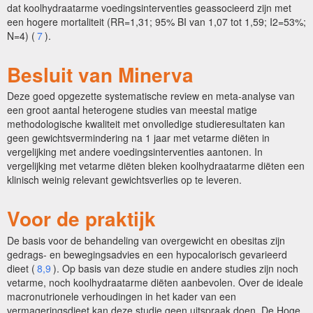
dat koolhydraatarme voedingsinterventies geassocieerd zijn met
een hogere mortaliteit (RR=1,31; 95% BI van 1,07 tot 1,59; I2=53%;
N=4) (
7
).
Besluit van Minerva
Deze goed opgezette systematische review en meta-analyse van
een groot aantal heterogene studies van meestal matige
methodologische kwaliteit met onvolledige studieresultaten kan
geen gewichtsvermindering na 1 jaar met vetarme diëten in
vergelijking met andere voedingsinterventies aantonen. In
vergelijking met vetarme diëten bleken koolhydraatarme diëten een
klinisch weinig relevant gewichtsverlies op te leveren.
Voor de praktijk
De basis voor de behandeling van overgewicht en obesitas zijn
gedrags- en bewegingsadvies en een hypocalorisch gevarieerd
dieet (
8,9
). Op basis van deze studie en andere studies zijn noch
vetarme, noch koolhydraatarme diëten aanbevolen.
Over de ideale
macronutrionele verhoudingen in het kader van een
vermageringsdieet kan deze studie geen uitspraak doen. De
Hoge