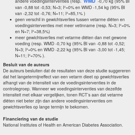
WMD
andere voedingsinterventies (resp.
-0,70 kg (95% BI
van -0,88 tot -0,53; N=3; I²=0% en WMD -1,54 kg (95% BI
van -2,32 tot -0,76; N=11; I²=85,1% )
geen verschil in gewichtsverlies tussen vetarme diëten en
voedingsinterventies met meer vetinname (resp. N=3; I²=0%
en N=7; I²=38,5%)
meer gewichtsverlies met vetarme diëten dan met gewone
voeding (resp. WMD -0,70 kg (95% BI van -0,88 tot -0,52;
N=3; I²=0% en WMD -2,22 kg (95% BI van -3,00 tot -1,45;
N=11; I²=70% ).
Besluit van de auteurs
De auteurs besluiten dat de resultaten van deze studie suggereren
dat het langetermijneffect van een vetarm dieet op gewichtsverlies
afhangt van de intensiteit van de voedingsinterventies in de
controlegroep. Wanneer we voedingsinterventies van dezelfde
intensiteit met elkaar vergelijken, tonen RCT’s aan dat vetarme
diëten niet beter zijn dan andere voedingsinterventies om
gewichtsverlies op lange termijn te bekomen.
Financiering van de studie
National Institutes of Health en American Diabetes Association.