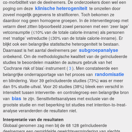
co-morbiditeit van de deelnemers. De onderzoekers doen wel een
klinische heterogeniteit
poging om deze
te omzeilen door
zoveel mogelijk gegevens te stratificeren. Toch bekomen ze
daardoor nog geen homogene groepen. In de interventiegroep met
vetarm dieet zitten bijvoorbeeld zowel personen met een ‘zeer lage’
vetconsumptie (≤10% van de totale calorie-inname) als personen
met ‘matige’ vetreductie (≤30% van de totale calorie-inname). Er
blijkt ook een belangrijke statistische heterogeniteit te bestaan.
subgroepanalyse
Daarnaast is het aantal deelnemers per
onbekend. Om de methodologische kwaliteit van de geïncludeerde
studies te beoordelen maakten de auteurs gebruik van het
‘Cochrane risk of bias’-instrument (
3
). Men constateerde een
randomisatie
belangrijke onderrapportage van het proces van
en blindering. Voor 39 geïncludeerde studies (73%) was er meer
dan 5% studie-uitval. Voor 20 studies (38%) bleek een verschil in
intensiteit tussen interventie- en controlegroep een belangrijke bron
bias
van
te zijn. Sensitiviteitsanalyses met exclusie van de
grootste studie en met beperking tot studies met intention-to-treat-
analyse veranderden de resultaten niet.
Interpretatie van de resultaten
Globaal genomen zag men bij de 68 128 geïncludeerde
deelnemers een gemiddelde gewichtsvermindering van slechts