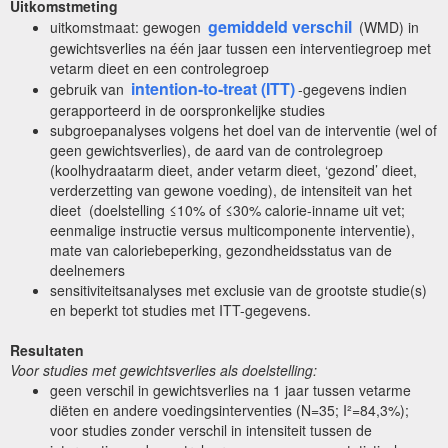
Uitkomstmeting
gemiddeld verschil
uitkomstmaat: gewogen
(WMD) in
gewichtsverlies na één jaar tussen een interventiegroep met
vetarm dieet en een controlegroep
intention-to-treat (ITT)
gebruik van
-gegevens indien
gerapporteerd in de oorspronkelijke studies
subgroepanalyses volgens het doel van de interventie (wel of
geen gewichtsverlies), de aard van de controlegroep
(koolhydraatarm dieet, ander vetarm dieet, ‘gezond’ dieet,
verderzetting van gewone voeding), de intensiteit van het
dieet (doelstelling ≤10% of ≤30% calorie-inname uit vet;
eenmalige instructie versus multicomponente interventie),
mate van caloriebeperking, gezondheidsstatus van de
deelnemers
sensitiviteitsanalyses met exclusie van de grootste studie(s)
en beperkt tot studies met ITT-gegevens.
Resultaten
Voor studies met gewichtsverlies als doelstelling:
geen verschil in gewichtsverlies na 1 jaar tussen vetarme
diëten en andere voedingsinterventies (N=35; I²=84,3%);
voor studies zonder verschil in intensiteit tussen de