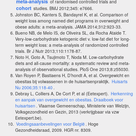
meta-analysis
of randomised controlled trials and
cohort
studies. BMJ 2012;345: e7666.
Johnston BC, Kanters S, Bandayrel K, et al. Comparison of
weight loss among named diet programs in overweight and
obese adults: a meta-analysis. JAMA 2014;312:923-33.
Bueno NB, de Melo IS, de Oliveira SL, da Rocha Ataide T.
Very-low-carbohydrate ketogenic diet v. low-fat diet for long-
term weight loss: a meta-analysis of randomized controlled
trials. Br J Nutr 2013;110:1178-87.
Noto H, Goto A, Tsujimoto T, Noda M. Low-carbohydrate
diets and all-cause mortality: a systematic review and meta-
analysis of observational studies. PloS One 2013;8:z55030.
Van Royen P, Bastiaens H, D’hondt A, et al. Overgewicht en
obesitas bij volwassenen in de huisartsenpraktijk.
Huisarts
Nu 2006;35:118-40
.
Debray L, Colliers A, De Cort P, et al (Eetexpert).
Herkenning
en aanpak van overgewicht en obesitas. Draaiboek voor
huisartsen
. Vlaamse Gemeenschap, Ministerie van Welzijn,
Volksgezondheid en Gezin, 2013 (verkrijgbaar via vzw
Eetexpert.be).
Voedingsaanbevelingen voor België
. Hoge
Gezondheidsraad, 2009. HGR nr. 8309.