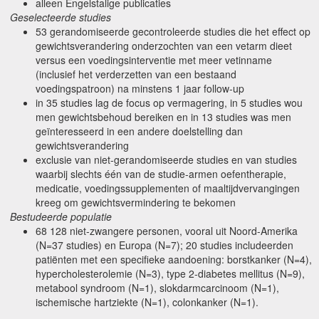
alleen Engelstalige publicaties
Geselecteerde studies
53 gerandomiseerde gecontroleerde studies die het effect op
gewichtsverandering onderzochten van een vetarm dieet
versus een voedingsinterventie met meer vetinname
(inclusief het verderzetten van een bestaand
voedingspatroon) na minstens 1 jaar follow-up
in 35 studies lag de focus op vermagering, in 5 studies wou
men gewichtsbehoud bereiken en in 13 studies was men
geïnteresseerd in een andere doelstelling dan
gewichtsverandering
exclusie van niet-gerandomiseerde studies en van studies
waarbij slechts één van de studie-armen oefentherapie,
medicatie, voedingssupplementen of maaltijdvervangingen
kreeg om gewichtsvermindering te bekomen
Bestudeerde populatie
68 128 niet-zwangere personen, vooral uit Noord-Amerika
(N=37 studies) en Europa (N=7); 20 studies includeerden
patiënten met een specifieke aandoening: borstkanker (N=4),
hypercholesterolemie (N=3), type 2-diabetes mellitus (N=9),
metabool syndroom (N=1), slokdarmcarcinoom (N=1),
ischemische hartziekte (N=1), colonkanker (N=1).