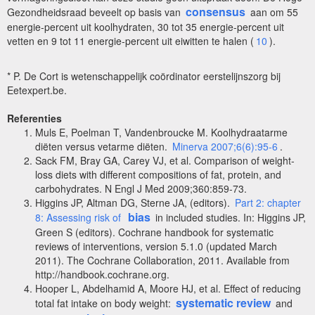
consensus
Gezondheidsraad beveelt op basis van
aan om 55
energie-percent uit koolhydraten, 30 tot 35 energie-percent uit
vetten en 9 tot 11 energie-percent uit eiwitten te halen (
10
).
* P. De Cort is wetenschappelijk coördinator eerstelijnszorg bij
Eetexpert.be.
Referenties
Muls E, Poelman T, Vandenbroucke M. Koolhydraatarme
diëten versus vetarme diëten.
Minerva 2007;6(6):95-6
.
Sack FM, Bray GA, Carey VJ, et al. Comparison of weight-
loss diets with different compositions of fat, protein, and
carbohydrates. N Engl J Med 2009;360:859-73.
Higgins JP, Altman DG, Sterne JA, (editors).
Part 2: chapter
bias
8: Assessing risk of
in included studies. In: Higgins JP,
Green S (editors). Cochrane handbook for systematic
reviews of interventions, version 5.1.0 (updated March
2011). The Cochrane Collaboration, 2011. Available from
http://handbook.cochrane.org.
Hooper L, Abdelhamid A, Moore HJ, et al. Effect of reducing
systematic review
total fat intake on body weight:
and