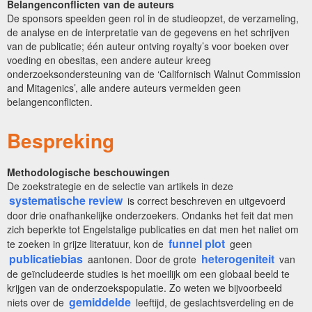
Belangenconflicten van de auteurs
De sponsors speelden geen rol in de studieopzet, de verzameling,
de analyse en de interpretatie van de gegevens en het schrijven
van de publicatie; één auteur ontving royalty’s voor boeken over
voeding en obesitas, een andere auteur kreeg
onderzoeksondersteuning van de ‘Californisch Walnut Commission
and Mitagenics’, alle andere auteurs vermelden geen
belangenconflicten.
Bespreking
Methodologische beschouwingen
De zoekstrategie en de selectie van artikels in deze
systematische review
is correct beschreven en uitgevoerd
door drie onafhankelijke onderzoekers. Ondanks het feit dat men
zich beperkte tot Engelstalige publicaties en dat men het naliet om
funnel plot
te zoeken in grijze literatuur, kon de
geen
publicatiebias
heterogeniteit
aantonen. Door de grote
van
de geïncludeerde studies is het moeilijk om een globaal beeld te
krijgen van de onderzoekspopulatie. Zo weten we bijvoorbeeld
gemiddelde
niets over de
leeftijd, de geslachtsverdeling en de