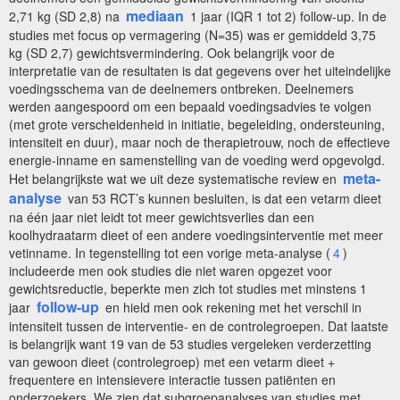
mediaan
2,71 kg (SD 2,8) na
1 jaar (IQR 1 tot 2) follow-up. In de
studies met focus op vermagering (N=35) was er gemiddeld 3,75
kg (SD 2,7) gewichtsvermindering. Ook belangrijk voor de
interpretatie van de resultaten is dat gegevens over het uiteindelijke
voedingsschema van de deelnemers ontbreken. Deelnemers
werden aangespoord om een bepaald voedingsadvies te volgen
(met grote verscheidenheid in initiatie, begeleiding, ondersteuning,
intensiteit en duur), maar noch de therapietrouw, noch de effectieve
energie-inname en samenstelling van de voeding werd opgevolgd.
meta-
Het belangrijkste wat we uit deze systematische review en
analyse
van 53 RCT’s kunnen besluiten, is dat een vetarm dieet
na één jaar niet leidt tot meer gewichtsverlies dan een
koolhydraatarm dieet of een andere voedingsinterventie met meer
vetinname. In tegenstelling tot een vorige meta-analyse (
4
)
includeerde men ook studies die niet waren opgezet voor
gewichtsreductie, beperkte men zich tot studies met minstens 1
follow-up
jaar
en hield men ook rekening met het verschil in
intensiteit tussen de interventie- en de controlegroepen. Dat laatste
is belangrijk want 19 van de 53 studies vergeleken verderzetting
van gewoon dieet (controlegroep) met een vetarm dieet +
frequentere en intensievere interactie tussen patiënten en
onderzoekers. We zien dat subgroepanalyses van studies met