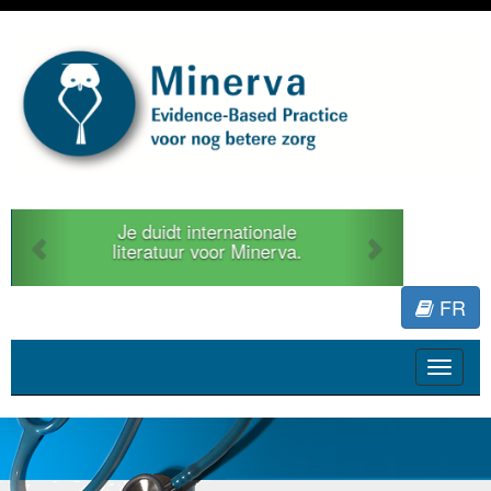
Previous
Next
Je duidt internationale
literatuur voor Minerva.
FR
Toggle
navigat