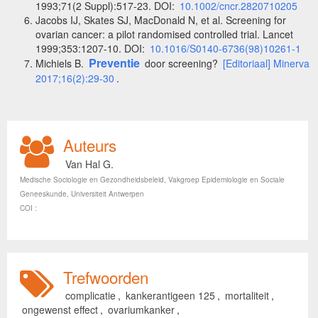
1993;71(2 Suppl):517-23. DOI:
10.1002/cncr.2820710205
Jacobs IJ, Skates SJ, MacDonald N, et al. Screening for
ovarian cancer: a pilot randomised controlled trial. Lancet
1999;353:1207-10. DOI:
10.1016/S0140-6736(98)10261-1
Preventie
Michiels B.
door screening?
[Editoriaal] Minerva
2017;16(2):29-30
.
Auteurs
Van Hal G.
Medische Sociologie en Gezondheidsbeleid, Vakgroep Epidemiologie en Sociale
Geneeskunde, Universiteit Antwerpen
COI :
Trefwoorden
complicatie
,
kankerantigeen 125
,
mortaliteit
,
ongewenst effect
,
ovariumkanker
,