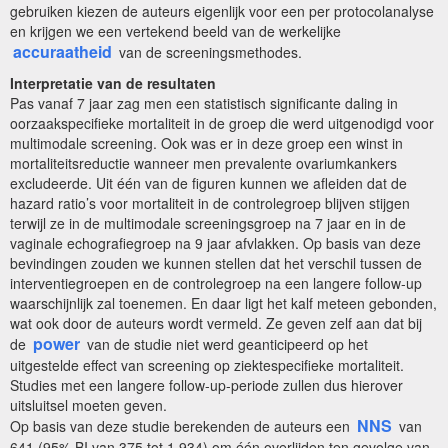
gebruiken kiezen de auteurs eigenlijk voor een per protocolanalyse
en krijgen we een vertekend beeld van de werkelijke
accuraatheid
van de screeningsmethodes.
Interpretatie van de resultaten
Pas vanaf 7 jaar zag men een statistisch significante daling in
oorzaakspecifieke mortaliteit in de groep die werd uitgenodigd voor
multimodale screening. Ook was er in deze groep een winst in
mortaliteitsreductie wanneer men prevalente ovariumkankers
excludeerde. Uit één van de figuren kunnen we afleiden dat de
hazard ratio’s voor mortaliteit in de controlegroep blijven stijgen
terwijl ze in de multimodale screeningsgroep na 7 jaar en in de
vaginale echografiegroep na 9 jaar afvlakken. Op basis van deze
bevindingen zouden we kunnen stellen dat het verschil tussen de
interventiegroepen en de controlegroep na een langere follow-up
waarschijnlijk zal toenemen. En daar ligt het kalf meteen gebonden,
wat ook door de auteurs wordt vermeld. Ze geven zelf aan dat bij
power
de
van de studie niet werd geanticipeerd op het
uitgestelde effect van screening op ziektespecifieke mortaliteit.
Studies met een langere follow-up-periode zullen dus hierover
uitsluitsel moeten geven.
NNS
Op basis van deze studie berekenden de auteurs een
van
641 (95% BI van 375 tot 1 934) om één overlijden ten gevolge van