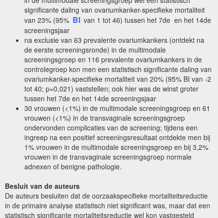
in de multimodale screeningsgroep wel een statistisch
significante daling van ovariumkanker-specifieke mortaliteit
BI
van 23% (95%
van 1 tot 46) tussen het 7de en het 14de
screeningsjaar
na exclusie van 63 prevalente ovariumkankers (ontdekt na
de eerste screeningsronde) in de multimodale
screeningsgroep en 116 prevalente ovariumkankers in de
controlegroep kon men een statistisch significante daling van
ovariumkanker-specifieke mortaliteit van 20% (95% BI van -2
tot 40; p=0,021) vaststellen; ook hier was de winst groter
tussen het 7de en het 14de screeningsjaar
30 vrouwen (<1%) in de multimodale screeningsgroep en 61
vrouwen (<1%) in de transvaginale screeningsgroep
ondervonden complicaties van de screening; tijdens een
ingreep na een positief screeningsresultaat ontdekte men bij
1% vrouwen in de multimodale screeningsgroep en bij 3,2%
vrouwen in de transvaginale screeningsgroep normale
adnexen of benigne pathologie.
Besluit van de auteurs
De auteurs besluiten dat de oorzaakspecifieke mortaliteitsreductie
in de primaire analyse statistisch niet significant was, maar dat een
statistisch significante mortaliteitsreductie wel kon vastgesteld