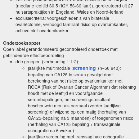
(mediane leeftijd 60,5 (IQR 56-66 jaar)), gerekruteerd uit 27
huisartspraktijken in Engeland, Wales en Noord-Ierland
exclusiecriteria: voorgeschiedenis van bilaterale
ovariëctomie, verhoogd familiaal risico op ovariumkanker,
actieve niet-ovariumkanker.
Onderzoeksopzet
Open-label gerandomiseerd gecontroleerd onderzoek met
geblindeerde effectbeoordeling
drie groepen (verhouding 1:1:2):
screening
jaarlijkse multimodale
(n=50 640):
bepaling van CA125 in serum gevolgd door
berekening van het risico op ovariumkanker met
ROCA (Risk of Ovarian Cancer Algorithm) dat rekening
houdt met de leeftijd en voorafgaande
serumbepalingen; het screeningsresultaat
beschouwde men als normaal (verder jaarlijkse
screening) of wijzend op een matig (herhaling van
CA125-bepaling na 3 maanden) of toegenomen risico
(herhaling van CA125-bepaling + transvaginale
echografie na 6 weken)
jaarlijkse screening met transvaginale echografie