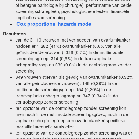
of benigne pathologie bij chirurgie), performantie van beide
screeningsstrategieën, psychologische effecten, financiële
implicaties van screening
Cox proportional hazards model
Resultaten
van de 3 110 vrouwen met vermoeden van ovariumkanker
hadden er 1 282 (41%) ovariumkanker (0,6% van alle
geïncludeerde vrouwen): 338 (0,7%) in de multimodale
screeningsgroep, 314 (0,6%) in de transvaginale
echografiegroep en 630 (0,6%) in de controlegroep zonder
screening
649 vrouwen stierven als gevolg van ovariumkanker (0,32%
van alle geïncludeerde vrouwen): 148 (0,29%) in de
multimodale screeningsgroep, 154 (0,30%) in de
transvaginale echografiegroep en 347 (0,34%) in de
controlegroep zonder screening
ten opzichte van de controlegroep zonder screening kon
men noch in de multimodale screeningsgroep, noch in de
vaginale echografiegroep een ovariumkanker-specifieke
mortaliteitsreductie vaststellen
ten opzichte van de controlegroep zonder screening was er