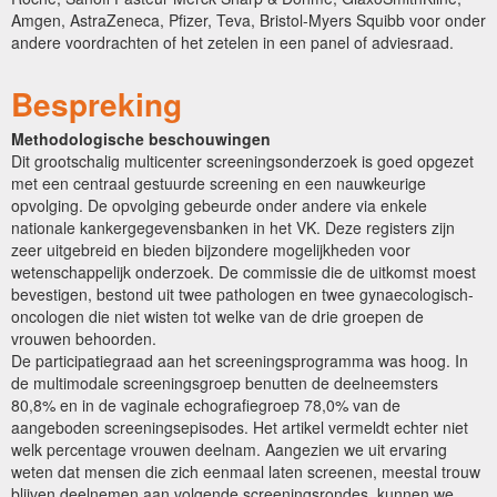
Amgen, AstraZeneca, Pfizer, Teva, Bristol-Myers Squibb voor onder
andere voordrachten of het zetelen in een panel of adviesraad.
Bespreking
Methodologische beschouwingen
Dit grootschalig multicenter screeningsonderzoek is goed opgezet
met een centraal gestuurde screening en een nauwkeurige
opvolging. De opvolging gebeurde onder andere via enkele
nationale kankergegevensbanken in het VK. Deze registers zijn
zeer uitgebreid en bieden bijzondere mogelijkheden voor
wetenschappelijk onderzoek. De commissie die de uitkomst moest
bevestigen, bestond uit twee pathologen en twee gynaecologisch-
oncologen die niet wisten tot welke van de drie groepen de
vrouwen behoorden.
De participatiegraad aan het screeningsprogramma was hoog. In
de multimodale screeningsgroep benutten de deelneemsters
80,8% en in de vaginale echografiegroep 78,0% van de
aangeboden screeningsepisodes. Het artikel vermeldt echter niet
welk percentage vrouwen deelnam. Aangezien we uit ervaring
weten dat mensen die zich eenmaal laten screenen, meestal trouw
blijven deelnemen aan volgende screeningsrondes, kunnen we