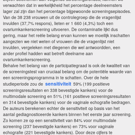
verwachten dat in werkelijkheid het percentage deelneemsters
lager zal zijn dan het percentage bijgewoonde screeningsepisodes.
Van de 38 238 vrouwen uit de controlegroep die de vragenlijst
invulden (37,7% respons), lieten er 1 660 (4,3%) toch een
ovariumkankerscreening uitvoeren. De contaminatie lijkt dus
gering, maar het reële belang ervan kunnen we moeilijk inschatten
aangezien we niet weten of vrouwen die de vragenlijst niet
invulden, vergeleken met diegenen die wel antwoordden, een
ander profiel hadden wat betreft deelname aan
ovariumkankerscreening.
Behalve het belang van de participatiegraad is ook de kwaliteit van
de screeningstest van cruciaal belang om de potentiële waarde van
een screeningsprogramma in te schatten. Over de hele
sensitiviteit
studieperiode zou de
59% (199 positieve
screeningsresultaten en 338 bevestigde kankers) voor de
multimodale screening en 51% (161 positieve screeningsresultaten
en 314 bevestigde kankers) voor de vaginale echografie bedragen.
De auteurs berekenen echter de sensitiviteit op basis van het
aantal gediagnosticeerde kankers binnen het eerste jaar screening.
Zo komen ze op een sensitiviteit van 84% voor multimodale
screening (237 bevestigde kankers) en 73% voor vaginale
echografie (221 bevestigde kankers). Door deze cijfers te