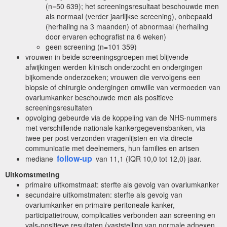
(n=50 639); het screeningsresultaat beschouwde men
als normaal (verder jaarlijkse screening), onbepaald
(herhaling na 3 maanden) of abnormaal (herhaling
door ervaren echografist na 6 weken)
geen screening (n=101 359)
vrouwen in beide screeningsgroepen met blijvende
afwijkingen werden klinisch onderzocht en ondergingen
bijkomende onderzoeken; vrouwen die vervolgens een
biopsie of chirurgie ondergingen omwille van vermoeden van
ovariumkanker beschouwde men als positieve
screeningsresultaten
opvolging gebeurde via de koppeling van de NHS-nummers
met verschillende nationale kankergegevensbanken, via
twee per post verzonden vragenlijsten en via directe
communicatie met deelnemers, hun families en artsen
follow-up
mediane
van 11,1 (IQR 10,0 tot 12,0) jaar.
Uitkomstmeting
primaire uitkomstmaat: sterfte als gevolg van ovariumkanker
secundaire uitkomstmaten: sterfte als gevolg van
ovariumkanker en primaire peritoneale kanker,
participatietrouw, complicaties verbonden aan screening en
vals-positieve resultaten (vaststelling van normale adnexen