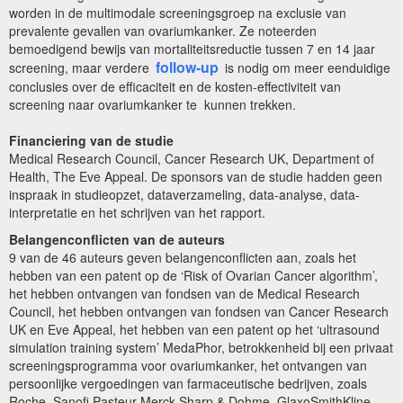
worden in de multimodale screeningsgroep na exclusie van
prevalente gevallen van ovariumkanker. Ze noteerden
bemoedigend bewijs van mortaliteitsreductie tussen 7 en 14 jaar
follow-up
screening, maar verdere
is nodig om meer eenduidige
conclusies over de efficaciteit en de kosten-effectiviteit van
screening naar ovariumkanker te kunnen trekken.
Financiering van de studie
Medical Research Council, Cancer Research UK, Department of
Health, The Eve Appeal. De sponsors van de studie hadden geen
inspraak in studieopzet, dataverzameling, data-analyse, data-
interpretatie en het schrijven van het rapport.
Belangenconflicten van de auteurs
9 van de 46 auteurs geven belangenconflicten aan, zoals het
hebben van een patent op de ‘Risk of Ovarian Cancer algorithm’,
het hebben ontvangen van fondsen van de Medical Research
Council, het hebben ontvangen van fondsen van Cancer Research
UK en Eve Appeal, het hebben van een patent op het ‘ultrasound
simulation training system’ MedaPhor, betrokkenheid bij een privaat
screeningsprogramma voor ovariumkanker, het ontvangen van
persoonlijke vergoedingen van farmaceutische bedrijven, zoals
Roche, Sanofi Pasteur Merck Sharp & Dohme, GlaxoSmithKline,