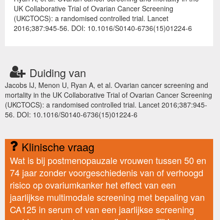
UK Collaborative Trial of Ovarian Cancer Screening
(UKCTOCS): a randomised controlled trial. Lancet
2016;387:945-56. DOI: 10.1016/S0140-6736(15)01224-6
Duiding van
Jacobs IJ, Menon U, Ryan A, et al. Ovarian cancer screening and
mortality in the UK Collaborative Trial of Ovarian Cancer Screening
(UKCTOCS): a randomised controlled trial. Lancet 2016;387:945-
56. DOI: 10.1016/S0140-6736(15)01224-6
Klinische vraag
Wat is bij postmenopauzale vrouwen tussen 50 en
74 jaar zonder voorgeschiedenis van of verhoogd
risico op ovariumkanker het effect van een
jaarlijkse multimodale screening met bepaling van
CA125 in serum of van een jaarlijkse screening