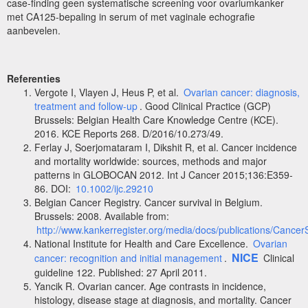
case-finding geen systematische screening voor ovariumkanker
met CA125-bepaling in serum of met vaginale echografie
aanbevelen.
Referenties
Vergote I, Vlayen J, Heus P, et al.
Ovarian cancer: diagnosis,
treatment and follow-up
. Good Clinical Practice (GCP)
Brussels: Belgian Health Care Knowledge Centre (KCE).
2016. KCE Reports 268. D/2016/10.273/49.
Ferlay J, Soerjomataram I, Dikshit R, et al. Cancer incidence
and mortality worldwide: sources, methods and major
patterns in GLOBOCAN 2012. Int J Cancer 2015;136:E359-
86. DOI:
10.1002/ijc.29210
Belgian Cancer Registry. Cancer survival in Belgium.
Brussels: 2008. Available from:
http://www.kankerregister.org/media/docs/publications/Cancer
National Institute for Health and Care Excellence.
Ovarian
NICE
cancer: recognition and initial management
.
Clinical
guideline 122. Published: 27 April 2011.
Yancik R. Ovarian cancer. Age contrasts in incidence,
histology, disease stage at diagnosis, and mortality. Cancer