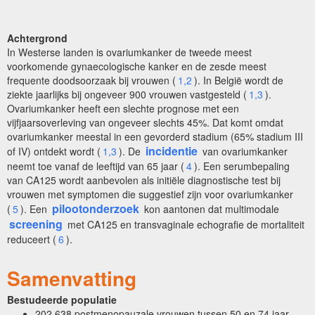
Achtergrond
In Westerse landen is ovariumkanker de tweede meest
voorkomende gynaecologische kanker en de zesde meest
frequente doodsoorzaak bij vrouwen (
1,2
). In België wordt de
ziekte jaarlijks bij ongeveer 900 vrouwen vastgesteld (
1,3
).
Ovariumkanker heeft een slechte prognose met een
vijfjaarsoverleving van ongeveer slechts 45%. Dat komt omdat
ovariumkanker meestal in een gevorderd stadium (65% stadium III
incidentie
of IV) ontdekt wordt (
1,3
). De
van ovariumkanker
neemt toe vanaf de leeftijd van 65 jaar (
4
). Een serumbepaling
van CA125 wordt aanbevolen als initiële diagnostische test bij
vrouwen met symptomen die suggestief zijn voor ovariumkanker
pilootonderzoek
(
5
). Een
kon aantonen dat multimodale
screening
met CA125 en transvaginale echografie de mortaliteit
reduceert (
6
).
Samenvatting
Bestudeerde populatie
202 638 postmenopauzale vrouwen tussen 50 en 74 jaar