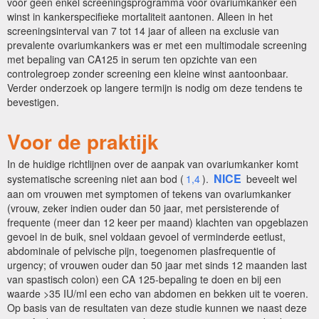
voor geen enkel screeningsprogramma voor ovariumkanker een
winst in kankerspecifieke mortaliteit aantonen. Alleen in het
screeningsinterval van 7 tot 14 jaar of alleen na exclusie van
prevalente ovariumkankers was er met een multimodale screening
met bepaling van CA125 in serum ten opzichte van een
controlegroep zonder screening een kleine winst aantoonbaar.
Verder onderzoek op langere termijn is nodig om deze tendens te
bevestigen.
Voor de praktijk
In de huidige richtlijnen over de aanpak van ovariumkanker komt
NICE
systematische screening niet aan bod (
1,4
).
beveelt wel
aan om vrouwen met symptomen of tekens van ovariumkanker
(vrouw, zeker indien ouder dan 50 jaar, met persisterende of
frequente (meer dan 12 keer per maand) klachten van opgeblazen
gevoel in de buik, snel voldaan gevoel of verminderde eetlust,
abdominale of pelvische pijn, toegenomen plasfrequentie of
urgency; of vrouwen ouder dan 50 jaar met sinds 12 maanden last
van spastisch colon) een CA 125-bepaling te doen en bij een
waarde >35 IU/ml een echo van abdomen en bekken uit te voeren.
Op basis van de resultaten van deze studie kunnen we naast deze