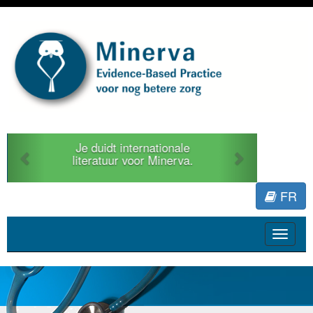
Previous
Next
Je duidt internationale
literatuur voor Minerva.
FR
Toggle
navigat