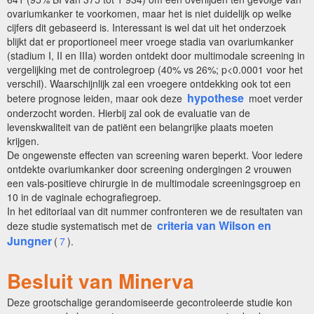
ovariumkanker te voorkomen, maar het is niet duidelijk op welke
cijfers dit gebaseerd is. Interessant is wel dat uit het onderzoek
blijkt dat er proportioneel meer vroege stadia van ovariumkanker
(stadium I, II en IIIa) worden ontdekt door multimodale screening in
vergelijking met de controlegroep (40% vs 26%; p<0.0001 voor het
verschil). Waarschijnlijk zal een vroegere ontdekking ook tot een
hypothese
betere prognose leiden, maar ook deze
moet verder
onderzocht worden. Hierbij zal ook de evaluatie van de
levenskwaliteit van de patiënt een belangrijke plaats moeten
krijgen.
De ongewenste effecten van screening waren beperkt. Voor iedere
ontdekte ovariumkanker door screening ondergingen 2 vrouwen
een vals-positieve chirurgie in de multimodale screeningsgroep en
10 in de vaginale echografiegroep.
In het editoriaal van dit nummer confronteren we de resultaten van
criteria van Wilson en
deze studie systematisch met de
Jungner
(
7
).
Besluit van Minerva
Deze grootschalige gerandomiseerde gecontroleerde studie kon