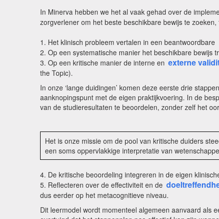
In Minerva hebben we het al vaak gehad over de implem
zorgverlener om het beste beschikbare bewijs te zoeken, te
1. Het klinisch probleem vertalen in een beantwoordbare
2. Op een systematische manier het beschikbare bewijs 
externe validit
3. Op een kritische manier de interne en
the Topic).
In onze ‘lange duidingen’ komen deze eerste drie stappe
aanknopingspunt met de eigen praktijkvoering. In de bes
van de studieresultaten te beoordelen, zonder zelf het oor
Het is onze missie om de pool van kritische duiders stee
een soms oppervlakkige interpretatie van wetenschappel
4. De kritische beoordeling integreren in de eigen klinis
doeltreffendh
5. Reflecteren over de effectiviteit en de
dus eerder op het metacognitieve niveau.
Dit leermodel wordt momenteel algemeen aanvaard als ee