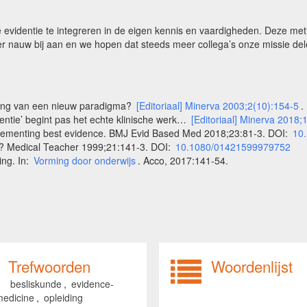
 evidentie te integreren in de eigen kennis en vaardigheden. Deze met
er nauw bij aan en we hopen dat steeds meer collega’s onze missie delen
ing van een nieuw paradigma?
[Editoriaal] Minerva 2003;2(10):154-5
.
dentie’ begint pas het echte klinische werk…
[Editoriaal] Minerva 2018;
plementing best evidence. BMJ Evid Based Med 2018;23:81-3. DOI:
10
m? Medical Teacher 1999;21:141-3. DOI:
10.1080/01421599979752
ng. In:
Vorming door onderwijs
. Acco
, 2017:141-54.
Trefwoorden
Woordenlijst
besliskunde
,
evidence-
medicine
,
opleiding