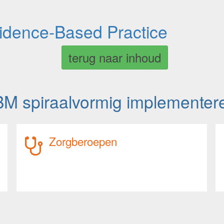
vidence-Based Practice
terug naar inhoud
M spiraalvormig implementer
Zorgberoepen