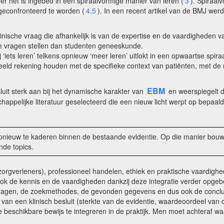
eer het is ingebed in een spiraalvormige manier van leren (
3
). Spiraal
geconfronteerd te worden (
4,5
). In een recent artikel van de BMJ wer
linische vraag die afhankelijk is van de expertise en de vaardigheden v
re vragen stellen dan studenten geneeskunde.
 ‘iets leren’ telkens opnieuw ‘meer leren’ uitlokt in een opwaartse spi
eeld rekening houden met de specifieke context van patiënten, met de 
EBM
luit sterk aan bij het dynamische karakter van
en weerspiegelt d
chappelijke literatuur geselecteerd die een nieuw licht werpt op bepaa
pnieuw te kaderen binnen de bestaande evidentie. Op die manier bouwe
nde topics.
orgverleners), professioneel handelen, ethiek en praktische vaardigh
ook de kennis en de vaardigheden dankzij deze integratie verder opg
 vragen, de zoekmethodes, de gevonden gegevens en dus ook de concl
van een klinisch besluit (sterkte van de evidentie, waardeoordeel van de
e beschikbare bewijs te integreren in de praktijk. Men moet achteraf w