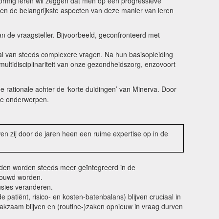
vormig leren wil zeggen dat men op een progressieve
den de belangrijkste aspecten van deze manier van leren
an de vraagsteller. Bijvoorbeeld, geconfronteerd met
raal van steeds complexere vragen. Na hun basisopleiding
multidisciplinariteit van onze gezondheidszorg, enzovoort
e rationale achter de ‘korte duidingen’ van Minerva. Door
lde onderwerpen.
n zij door de jaren heen een ruime expertise op in de
eden worden steeds meer geïntegreerd in de
ebouwd worden.
usies veranderen.
 patiënt, risico- en kosten-batenbalans) blijven cruciaal in
aakzaam blijven en (routine-)zaken opnieuw in vraag durven