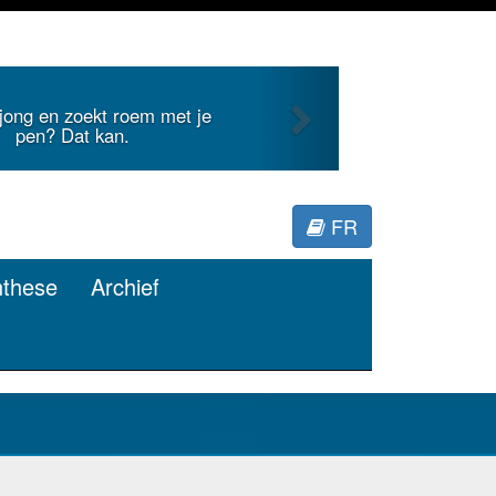
Next
 jong en zoekt roem met je
pen? Dat kan.
FR
nthese
Archief