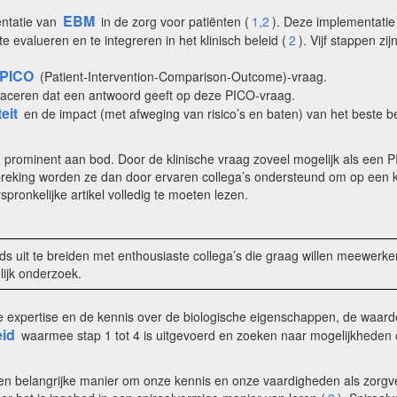
EBM
entatie van
in de zorg voor patiënten (
1,2
). Deze implementatie
 evalueren en te integreren in het klinisch beleid (
2
). Vijf stappen zij
PICO
(Patient-Intervention-Comparison-Outcome)-vraag.
traceren dat een antwoord geeft op deze PICO-vraag.
eit
en de impact (met afweging van risico’s en baten) van het beste be
n prominent aan bod. Door de klinische vraag zoveel mogelijk als een 
preking worden ze dan door ervaren collega’s ondersteund om op een kr
spronkelijke artikel volledig te moeten lezen.
ds uit te breiden met enthousiaste collega’s die graag willen meewerken
ijk onderzoek.
che expertise en de kennis over de biologische eigenschappen, de waard
eid
waarmee stap 1 tot 4 is uitgevoerd en zoeken naar mogelijkheden om
n belangrijke manier om onze kennis en onze vaardigheden als zorgv