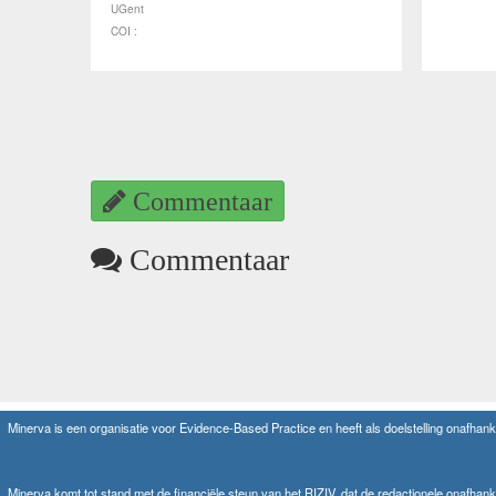
UGent
COI :
Commentaar
Commentaar
Minerva is een organisatie voor Evidence-Based Practice en heeft als doelstelling onafhanke
Minerva komt tot stand met de financiële steun van het RIZIV, dat de redactionele onafhank