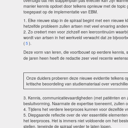
overtuigd dat het stappenplan pas effectief kan zijn wann
manier kennis opdoet door telkens opnieuw met de topic 
toegepast op de implementatie van EBM.
1. Elke nieuwe stap in de spiraal begint met een nieuwe k
hetzelfde probleem zullen artsen met veel ervaring ande
2. Zo creëert men voor zichzelf een leercontinuüm waarbij
wordt van artsen in het werkveld verwacht dat ze bijvoorb
(
5
).
Deze vorm van leren, die voortbouwt op eerdere kennis, s
de jaren heen heeft de redactie zeer veel recente wetens
Onze duiders proberen deze nieuwe evidentie telkens o
kritische beoordeling van studiemateriaal over verschille
3. Kennis, communicatievaardigheden (met patiënten en z
besluitvorming. Naarmate de expertise toeneemt, zullen 
4. Tijdens het verdere leerproces kunnen voor dezelfde
5. Diepgaande reflectie over de vier essentiële elementen 
het leerproces. Het is immers niet voldoende om het best
stellen, teneinde de spiraal verder te laten lopen.