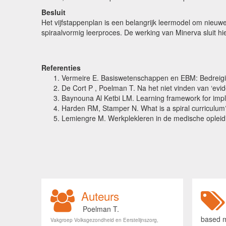
Besluit
Het vijfstappenplan is een belangrijk leermodel om nieuwe
spiraalvormig leerproces. De werking van Minerva sluit hi
Referenties
Vermeire E. Basiswetenschappen en EBM: Bedreig
De Cort P , Poelman T. Na het niet vinden van ‘evi
Baynouna Al Ketbi LM. Learning framework for im
Harden RM, Stamper N. What is a spiral curriculu
Lemiengre M. Werkplekleren in de medische opleidi
Auteurs
Poelman T.
based 
Vakgroep Volksgezondheid en Eerstelijnszorg,