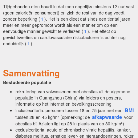
Tijdgebonden eten houdt in dat men dagelijks minstens 12 uur vast
(geen calorieën consumeert) en zich de rest van de dag voedt
zonder beperking (
1
). Het is een dieet dat sinds een tiental jaren
meer en meer gepromoot wordt als een manier om op een
eenvoudige manier gewicht te verliezen (
1
). Het effect op
gewichtsverlies en cardiovasculaire risicofactoren is echter nog
onduidelijk (
1
).
Samenvatting
Bestudeerde populatie
rekrutering van volwassenen met obesitas uit de algemene
populatie in Guangzhou (China) via folders en posters,
informatie op het internet en bevolkingsscreening
BMI
inclusiecriteria: personen tussen 18 en 75 jaar met een
afkapwaarde
tussen 28 en 45 kg/m² (opmerking: de
voor
obesitas bij Aziaten ligt op 28 in plaats van op 30 kg/m²)
exclusiecriteria: acute of chronische virale hepatitis, kanker,
diabetes mellitus, ernstige lever- en nieraandoeningen, roker,