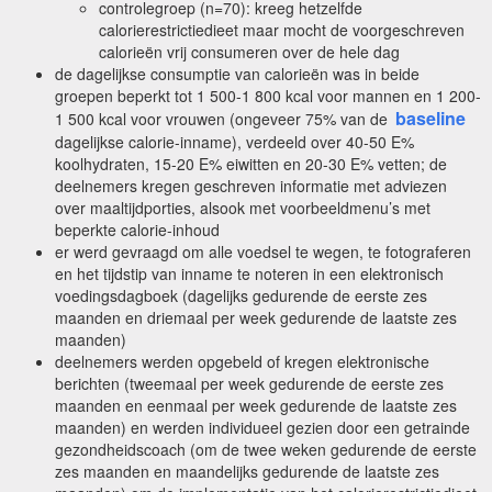
controlegroep (n=70): kreeg hetzelfde
calorierestrictiedieet maar mocht de voorgeschreven
calorieën vrij consumeren over de hele dag
de dagelijkse consumptie van calorieën was in beide
groepen beperkt tot 1 500-1 800 kcal voor mannen en 1 200-
baseline
1 500 kcal voor vrouwen (ongeveer 75% van de
dagelijkse calorie-inname), verdeeld over 40-50 E%
koolhydraten, 15-20 E% eiwitten en 20-30 E% vetten; de
deelnemers kregen geschreven informatie met adviezen
over maaltijdporties, alsook met voorbeeldmenu’s met
beperkte calorie-inhoud
er werd gevraagd om alle voedsel te wegen, te fotograferen
en het tijdstip van inname te noteren in een elektronisch
voedingsdagboek (dagelijks gedurende de eerste zes
maanden en driemaal per week gedurende de laatste zes
maanden)
deelnemers werden opgebeld of kregen elektronische
berichten (tweemaal per week gedurende de eerste zes
maanden en eenmaal per week gedurende de laatste zes
maanden) en werden individueel gezien door een getrainde
gezondheidscoach (om de twee weken gedurende de eerste
zes maanden en maandelijks gedurende de laatste zes