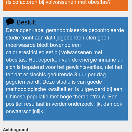
risicofactoren bij volwassenen met obesitas?
Besluit
Deze open-label gerandomiseerde gecontroleerde
studie toont aan dat tijdgebonden eten geen
meerwaarde biedt bovenop een
calorierestrictiedieet bij volwassenen met
obesitas. Het beperken van de energie-inname an
sich is bepalend voor het gewichtsverlies, niet het
feit dat er slechts gedurende 8 uur per dag
gegeten wordt. Deze studie is van goede
methodologische kwaliteit en is uitgevoerd bij een
Chinese populatie met hoge therapietrouw. Een
positief resultaat in verder onderzoek lijkt dan ook
onwaarschijnlijk.
Achtergrond