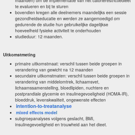
maanden) om de implementatie van het calorierestrictiedieet
te evalueren en bij te sturen
bovendien kregen alle deelnemers maandelijks een sessie
gezondheidseducatie en werden ze aangemoedigd om
gedurende de studie hun gebruikelijke dagelijkse
hoeveelheid fysieke activiteit te onderhouden
studieduur: 12 maanden.
Uitkomstmeting
primaire uitkomstmaat: verschil tussen beide groepen in
verandering van gewicht na 12 maanden
secundaire uitkomstmaten: verschil tussen beide groepen in
verandering van middelomtrek, lichaamsvet,
lichaamssamenstelling, bloedlipiden, nuchtere en
postprandiale glycemie en insulinegevoeligheid (HOMA-IR),
bloeddruk, levenskwaliteit, ongewenste effecten
intention-to-treatanalyse
mixed effects model
subgroepanalyses volgens geslacht, BMI,
insulinegevoeligheid en trouwheid aan het dieet.