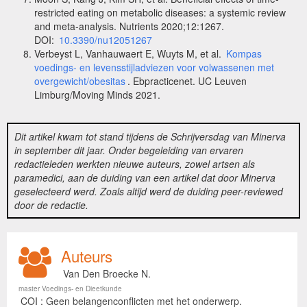
restricted eating on metabolic diseases: a systemic review
and meta-analysis. Nutrients 2020;12:1267.
DOI:
10.3390/nu12051267
Verbeyst L, Vanhauwaert E, Wuyts M, et al.
Kompas
voedings- en levensstijladviezen voor volwassenen met
overgewicht/obesitas
. Ebpracticenet. UC Leuven
Limburg/Moving Minds 2021.
Dit artikel kwam tot stand tijdens de Schrijversdag van Minerva
in september dit jaar. Onder begeleiding van ervaren
redactieleden werkten nieuwe auteurs, zowel artsen als
paramedici, aan de duiding van een artikel dat door Minerva
geselecteerd werd. Zoals altijd werd de duiding peer-reviewed
door de redactie.
Auteurs
Van Den Broecke N.
master Voedings- en Dieetkunde
COI : Geen belangenconflicten met het onderwerp.