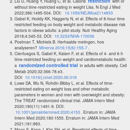
restriction
Liu D, Huang Y, Huang C, et al. Calorie
with or
without time-restricted eating in weight Llss. N Engl J Med
2022;386:1495-504. DOI:
10.1056/NEJMoa2114833
Gabel K, Hoddy KK, Haggerty N, et al. Effects of 8-hour time
restricted feeding on body weight and metabolic disease risk
factors in obese adults: a pilot study. Nutr Healthy Aging
2018;4:345-53. DOI:
10.3233/NHA-170036
Poelman T, Michiels B. Herhaalde metingen, hoe
analyseren?
Minerva 2016;15(6):155-7
.
Cienfuegos S, Gabel K, Kalam F, et al. Effects of 4- and 6-h
time-restricted feeding on weight and cardiometabolic health:
randomized controlled trial
a
in adults with obesity. Cell
Metab 2020;32:366-78.e3.
DOI:
10.1016/j.cmet.2020.06.018
Lowe DA, Wu N, Rohdin-Bibby L, et al. Effects of time-
restricted eating on weight loss and other metabolic
parameters in women and men with overweight and obesity:
The TREAT randomized clinical trial. JAMA Intern Med
2020;180(11):1491-9. DOI:
10.1001/jamainternmed.2020.4153
. Erratum in: JAMA
Intern Med 2020;180:1555. Erratum in: JAMA Intern Med
2021;181:883.
Moon S, Kang J, Kim SH, et al. Beneficial effects of time-