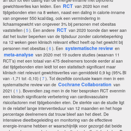
RCT
gewichtsverlies kan leiden. Een
van 2020 kon met
tijdgebonden eten na 8 weken, naast een daling in calorie-inname
van ongeveer 550 kcal/dag, ook een vermindering in
lichaamsgewicht van ongeveer 3% bij personen met obesitas
RCT
vaststellen (
5
). Een andere
van 2020 toonde dan weer aan
dat het louter beperken van de tijdsduur zonder caloriebeperking
na 12 weken geen klinisch relevant effect heeft op het gewicht bij
systematische review
personen met obesitas (
6
). Een
en
meta-analyse
van 2020 met 19 oudere studies (waarvan 11
RCT’s) met een totaal van 475 deelnemers toonde eerder al aan
dat tijdgebonden eten leidt tot een statistisch significant maar
klinisch niet relevant gewichtsverlies van gemiddeld 0,9 kg (95% BI
van -1,71 tot -0,10) (
7
). Tot dezelfde conclusie kwam men in een
Cochrane Collaboration
systematische review van de
van
2021 (
1
). Bovendien zag men in de hier besproken RCT evenmin
een klinisch significante verbetering van cardiovasculaire
risicofactoren met tijdgebonden eten. De sterkte van de studie ligt
in de relatief lange interventieduur van 12 maanden en het hoge
percentage deelnemers dat trouw bleef aan het dieet. De
intensieve dieetbegeleiding en monitoring van de effectieve
energie-inname hebben er waarschijnlijk voor gezorgd dat beide