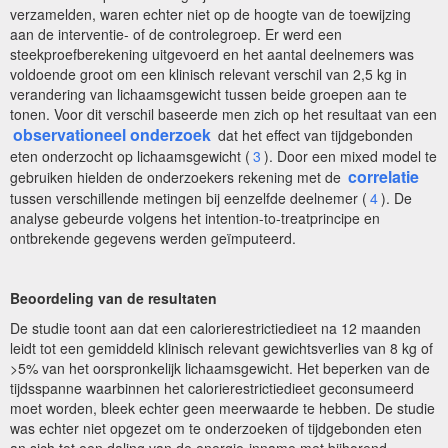
verzamelden, waren echter niet op de hoogte van de toewijzing
aan de interventie- of de controlegroep. Er werd een
steekproefberekening uitgevoerd en het aantal deelnemers was
voldoende groot om een klinisch relevant verschil van 2,5 kg in
verandering van lichaamsgewicht tussen beide groepen aan te
tonen. Voor dit verschil baseerde men zich op het resultaat van een
observationeel onderzoek
dat het effect van tijdgebonden
eten onderzocht op lichaamsgewicht (
3
). Door een mixed model te
correlatie
gebruiken hielden de onderzoekers rekening met de
tussen verschillende metingen bij eenzelfde deelnemer (
4
). De
analyse gebeurde volgens het intention-to-treatprincipe en
ontbrekende gegevens werden geïmputeerd.
Beoordeling van de resultaten
De studie toont aan dat een calorierestrictiedieet na 12 maanden
leidt tot een gemiddeld klinisch relevant gewichtsverlies van 8 kg of
>5% van het oorspronkelijk lichaamsgewicht. Het beperken van de
tijdsspanne waarbinnen het calorierestrictiedieet geconsumeerd
moet worden, bleek echter geen meerwaarde te hebben. De studie
was echter niet opgezet om te onderzoeken of tijdgebonden eten
an sich tot een daling van de energie-inname met bijhorend