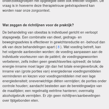
onderzoeksgroepen het opgelegde dieet ook effectief volgden. De
vraag is in hoeverre deze therapietrouw geëxtrapoleerd kan
worden naar onze zorgcontext.
Wat zeggen de richtlijnen voor de praktijk?
De behandeling van obesitas is individueel gericht en verloopt
stapsgewijs. Een combinatie van dieet, gedrags- en
bewegingsadvies is effectiever in gewichtsreductie en -behoud dan
elk van deze behandelingen apart (
8
). Wat voeding betreft, kan
het volgende aanbevolen worden: de voeding aanpassen aan de
individuele voorkeuren van de patiënt; de voedingsgewoonten
verbeteren, zelfs indien geen gewichtsverlies optreedt; de totale
energie-inname moet lager zijn dan het totale energieverbruik; de
inname van (grote porties van) energiedense voedingsmiddelen
verminderen en kiezen voor voedingsmiddelen met een lage
energiedensiteit; onevenwichtige diëten vermijden; de porties onder
controle houden; aandacht besteden aan de bereidingswijze van
de maaltijden; een regelmatig eetritme hanteren; overmatig
alcoholgebruik vermijden. Er zijn geen richtlijnen/aanbevelingen
over tijdgebonden eten.