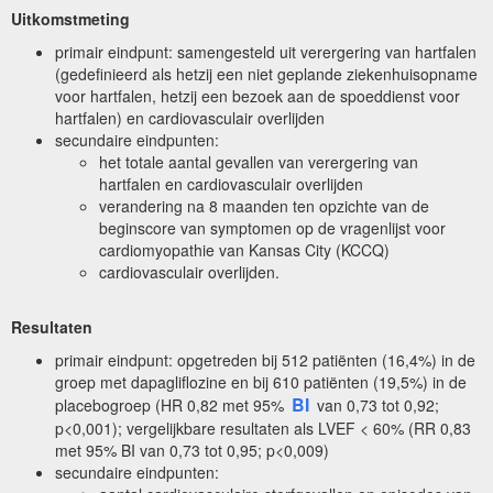
Uitkomstmeting
primair eindpunt: samengesteld uit verergering van hartfalen
(gedefinieerd als hetzij een niet geplande ziekenhuisopname
voor hartfalen, hetzij een bezoek aan de spoeddienst voor
hartfalen) en cardiovasculair overlijden
secundaire eindpunten:
het totale aantal gevallen van verergering van
hartfalen en cardiovasculair overlijden
verandering na 8 maanden ten opzichte van de
beginscore van symptomen op de vragenlijst voor
cardiomyopathie van Kansas City (KCCQ)
cardiovasculair overlijden.
Resultaten
primair eindpunt: opgetreden bij 512 patiënten (16,4%) in de
groep met dapagliflozine en bij 610 patiënten (19,5%) in de
BI
placebogroep (HR 0,82 met 95%
van 0,73 tot 0,92;
p<0,001); vergelijkbare resultaten als LVEF < 60% (RR 0,83
met 95% BI van 0,73 tot 0,95; p<0,009)
secundaire eindpunten: