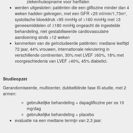
ziekenhuisopname voor hartfalen
werden uitgesloten: patiënten die een gliflozine minder dan 4
weken hadden gekregen, met een GFR <25 ml/min/1,73m²,
systolische bloeddruk <95 mmHg of >160 mmHg met ≥3
geneesmiddelen of ≥180 mmHg ongeacht de ingestelde
behandeling, niet gestabiliseerde cardiovasculaire
aandoening sinds >12 weken
kenmerken van de geïncludeerde patiënten: mediane leeftijd
72 jaar, 44% vrouwen, internationale rekrutering in
verschillende continenten, 30% met LVEF ≥60%, 18% met
voorgeschiedenis van LVEF <40%, 45% diabetici.
Studieopzet
Gerandomiseerde, multicenter, dubbelblinde fase III-studie, met 2
armen:
gebruikelijke behandeling + dapagliflozine per os 10
mg/dag
gebruikelijke behandeling + placebo
evaluatie na een mediane termijn van 2,3 jaar.