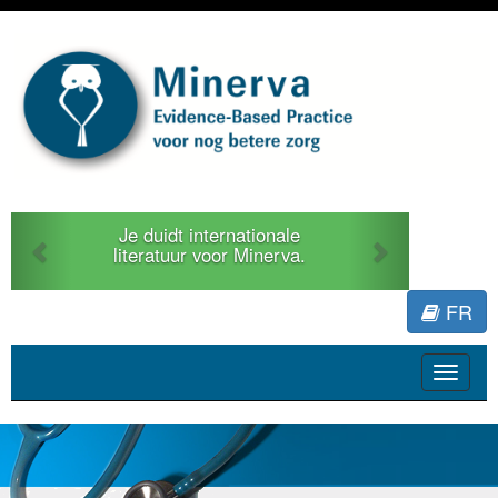
Previous
Next
Je duidt internationale
literatuur voor Minerva.
FR
Toggle
navigat