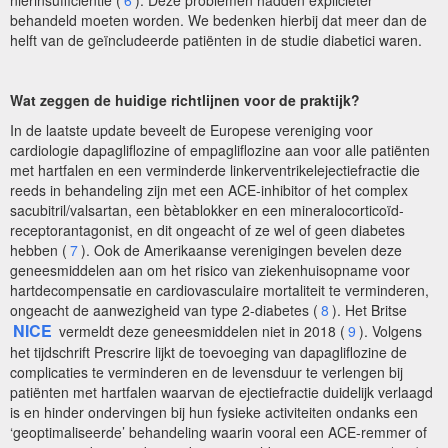
behandeld moeten worden. We bedenken hierbij dat meer dan de
helft van de geïncludeerde patiënten in de studie diabetici waren.
Wat zeggen de huidige richtlijnen voor de praktijk?
In de laatste update beveelt de Europese vereniging voor
cardiologie dapagliflozine of empagliflozine aan voor alle patiënten
met hartfalen en een verminderde linkerventrikelejectiefractie die
reeds in behandeling zijn met een ACE-inhibitor of het complex
sacubitril/valsartan, een bètablokker en een mineralocorticoïd-
receptorantagonist, en dit ongeacht of ze wel of geen diabetes
hebben (
7
). Ook de Amerikaanse verenigingen bevelen deze
geneesmiddelen aan om het risico van ziekenhuisopname voor
hartdecompensatie en cardiovasculaire mortaliteit te verminderen,
ongeacht de aanwezigheid van type 2-diabetes (
8
). Het Britse
NICE
vermeldt deze geneesmiddelen niet in 2018 (
9
). Volgens
het tijdschrift Prescrire lijkt de toevoeging van dapagliflozine de
complicaties te verminderen en de levensduur te verlengen bij
patiënten met hartfalen waarvan de ejectiefractie duidelijk verlaagd
is en hinder ondervingen bij hun fysieke activiteiten ondanks een
‘geoptimaliseerde’ behandeling waarin vooral een ACE-remmer of