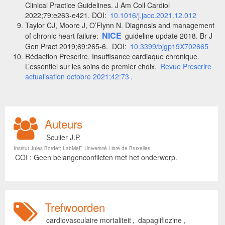
Clinical Practice Guidelines. J Am Coll Cardiol
2022;79:e263‑e421. DOI:
10.1016/j.jacc.2021.12.012
Taylor CJ, Moore J, O’Flynn N. Diagnosis and management
NICE
of chronic heart failure:
guideline update 2018. Br J
Gen Pract 2019;69:265‑6. DOI:
10.3399/bjgp19X702665
Rédaction Prescrire. Insuffisance cardiaque chronique.
L’essentiel sur les soins de premier choix.
Revue Prescrire
actualisation octobre 2021;42:73
.
Auteurs
Sculier J.P.
Institut Jules Bordet; LabMeF, Université Libre de Bruxelles
COI : Geen belangenconflicten met het onderwerp.
Trefwoorden
cardiovasculaire mortaliteit
,
dapagliflozine
,