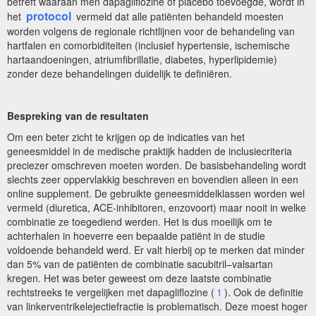
betreft waaraan men dapagliflozine of placebo toevoegde, wordt in
protocol
het
vermeld dat alle patiënten behandeld moesten
worden volgens de regionale richtlijnen voor de behandeling van
hartfalen en comorbiditeiten (inclusief hypertensie, ischemische
hartaandoeningen, atriumfibrillatie, diabetes, hyperlipidemie)
zonder deze behandelingen duidelijk te definiëren.
Bespreking van de resultaten
Om een beter zicht te krijgen op de indicaties van het
geneesmiddel in de medische praktijk hadden de inclusiecriteria
preciezer omschreven moeten worden. De basisbehandeling wordt
slechts zeer oppervlakkig beschreven en bovendien alleen in een
online supplement. De gebruikte geneesmiddelklassen worden wel
vermeld (diuretica, ACE-inhibitoren, enzovoort) maar nooit in welke
combinatie ze toegediend werden. Het is dus moeilijk om te
achterhalen in hoeverre een bepaalde patiënt in de studie
voldoende behandeld werd. Er valt hierbij op te merken dat minder
dan 5% van de patiënten de combinatie sacubitril–valsartan
kregen. Het was beter geweest om deze laatste combinatie
rechtstreeks te vergelijken met dapagliflozine (
1
). Ook de definitie
van linkerventrikelejectiefractie is problematisch. Deze moest hoger