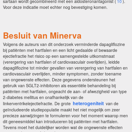
sartaan wordt gecombineerd met een aldosteronantagonist (
10
).
Voor deze indicatie moet echter nog bevestiging komen.
Besluit van Minerva
Volgens de auteurs van dit onderzoek verminderde dapagliflozine
bij patiënten met hartfalen en een licht gedaalde of bewaarde
ejectiefractie het risico op een samengestelde uitkomstmaat
(verergering van hartfalen of cardiovasculair overlijden), leidde
dapagliflozine tot minder gevallen van verergering van hartfalen en
cardiovasculair overlijden, minder symptomen, zonder toename
van ongewenste effecten. Deze gegevens ondersteunen het
gebruik van SGLT2-inhibitoren als essentiële behandeling bij
patiënten met hartfalen, ongeacht de aan- of afwezigheid van type
2-diabetes mellitus en onafhankelijk van de
heterogeniteit
linkerventrikelejectiefractie. De grote
van de
geïncludeerde studiepopulatie maakt het niet mogelijk om zeer
precieze aanwijzingen te formuleren voor het moment waarop men
dit geneesmiddel kan introduceren bij patiënten met hartfalen.
Tevens moet het duidelijker worden wat de ongewenste effecten