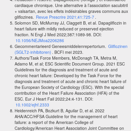
cardiaque chronique. Une alternative à l’association sacubitril
+ valsartan, avec les effets indésirables graves communs aux
gliflozines.
Revue Prescrire 2021;41:725-7
.
Solomon SD, McMurray JJ, Claggett B, et al. Dapagliflozin in
heart failure with mildly reduced or preserved ejection
fraction. N Engl J Med 2022;387:1089-98. DOI:
10.1056/NEJMoa2206286
Gecommentarieerd Geneesmiddelenrepertorium.
Gliflozinen
(SGLT2-inhibitoren)
. BCFI mei 2023.
Authors/Task Force Members, McDonagh TA, Metra M,
Adamo M, et al; ESC Scientific Document Group. 2021 ESC
Guidelines for the diagnosis and treatment of acute and
chronic heart failure: Developed by the Task Force for the
diagnosis and treatment of acute and chronic heart failure of
the European Society of Cardiology (ESC). With the special
contribution of the Heart Failure Association (HFA) of the
ESC. Eur J Heart Fail 2022;24:4‑131. DOI:
10.1002/ejhf.2333
Heidenreich PA, Bozkurt B, Aguilar D, et al. 2022
AHA/ACC/HFSA Guideline for the management of heart
failure: a report of the American College of
Cardiology/American Heart Association Joint Committee on