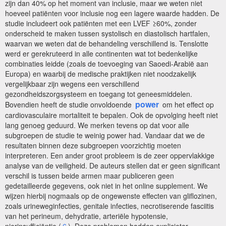
zijn dan 40% op het moment van inclusie, maar we weten niet
hoeveel patiënten voor inclusie nog een lagere waarde hadden. De
studie includeert ook patiënten met een LVEF ≥60%, zonder
onderscheid te maken tussen systolisch en diastolisch hartfalen,
waarvan we weten dat de behandeling verschillend is. Tenslotte
werd er gerekruteerd in alle continenten wat tot bedenkelijke
combinaties leidde (zoals de toevoeging van Saoedi-Arabië aan
Europa) en waarbij de medische praktijken niet noodzakelijk
vergelijkbaar zijn wegens een verschillend
gezondheidszorgsysteem en toegang tot geneesmiddelen.
power
Bovendien heeft de studie onvoldoende
om het effect op
cardiovasculaire mortaliteit te bepalen. Ook de opvolging heeft niet
lang genoeg geduurd. We merken tevens op dat voor alle
subgroepen de studie te weinig power had. Vandaar dat we de
resultaten binnen deze subgroepen voorzichtig moeten
interpreteren. Een ander groot probleem is de zeer oppervlakkige
analyse van de veiligheid. De auteurs stellen dat er geen significant
verschil is tussen beide armen maar publiceren geen
gedetailleerde gegevens, ook niet in het online supplement. We
wijzen hierbij nogmaals op de ongewenste effecten van gliflozinen,
zoals urineweginfecties, genitale infecties, necrotiserende fasciitis
van het perineum, dehydratie, arteriële hypotensie,
nierinsufficiëntie (
6
). Deze problemen hadden explicieter