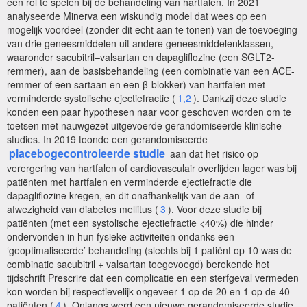
een rol te spelen bij de behandeling van hartfalen. In 2021
analyseerde Minerva een wiskundig model dat wees op een
mogelijk voordeel (zonder dit echt aan te tonen) van de toevoeging
van drie geneesmiddelen uit andere geneesmiddelenklassen,
waaronder sacubitril–valsartan en dapagliflozine (een SGLT2-
remmer), aan de basisbehandeling (een combinatie van een ACE-
remmer of een sartaan en een β-blokker) van hartfalen met
verminderde systolische ejectiefractie (
1,2
). Dankzij deze studie
konden een paar hypothesen naar voor geschoven worden om te
toetsen met nauwgezet uitgevoerde gerandomiseerde klinische
studies. In 2019 toonde een gerandomiseerde
placebogecontroleerde studie
aan dat het risico op
verergering van hartfalen of cardiovasculair overlijden lager was bij
patiënten met hartfalen en verminderde ejectiefractie die
dapagliflozine kregen, en dit onafhankelijk van de aan- of
afwezigheid van diabetes mellitus (
3
). Voor deze studie bij
patiënten (met een systolische ejectiefractie <40%) die hinder
ondervonden in hun fysieke activiteiten ondanks een
‘geoptimaliseerde’ behandeling (slechts bij 1 patiënt op 10 was de
combinatie sacubitril + valsartan toegevoegd) berekende het
tijdschrift Prescrire dat een complicatie en een sterfgeval vermeden
kon worden bij respectievelijk ongeveer 1 op de 20 en 1 op de 40
patiënten (
4
). Onlangs werd een nieuwe gerandomiseerde studie,