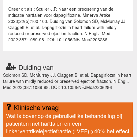
Citeer dit als : Sculier J.P. Naar een precisering van de
indicatie hartfalen voor dapagliflozine. Minerva Artikel
2023;22(5):100-103. Duiding van Solomon SD, McMurray JJ,
Claggett B, et al. Dapagliflozin in heart failure with mildly
reduced or preserved ejection fraction. N Engl J Med
2022;387:1089-98. DOI: 10.1056/NEJMoa2206286
Duiding van
Solomon SD, McMurray JJ, Claggett B, et al. Dapagliflozin in heart
failure with mildly reduced or preserved ejection fraction. N Engl J
Med 2022;387:1089-98. DOI: 10.1056/NEJMoa2206286
Klinische vraag
Wat is bovenop de gebruikelijke behandeling bij
patiënten met hartfalen en een
linkerventrikelejectiefractie (LVEF) >40% het effect