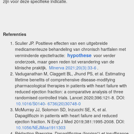
zijn voor deze specifieke indicatie.
Referenties
Sculier JP. Positieve effecten van een uitgebreide
medicamenteuze behandeling van chronisch hartfalen met
hypothese
verminderde ejectiefractie:
voor verder
onderzoek, maar geen reden tot verandering van de
klinische praktijk.
Minerva 2021;20(3):33-6
.
Vaduganathan M, Claggett BL, Jhund PS, et al. Estimating
lifetime benefits of comprehensive disease-modifying
pharmacological therapies in patients with heart failure with
reduced ejection fraction: a comparative analysis of three
randomised controlled trials. Lancet 2020;396:121‑8. DOI:
10.1016/S0140- 6736(20)30748-0
McMurray JJ, Solomon SD, Inzucchi SE, K, et al.
Dapagliflozin in patients with heart failure and reduced
ejection fraction. N Engl J Med 2019;381:1995‑2008. DOI:
10.1056/NEJMoa1911303
Rédaction Prescrire. Dapagliflozine (forxiga°) et insuffisance