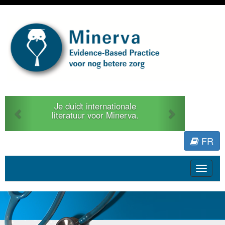
Previous
Next
Je duidt internationale
literatuur voor Minerva.
FR
Toggle
navigat