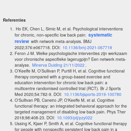
Referenties
Ho EK, Chen L, Simic M, et al. Psychological interventions
systematic
for chronic, non-specific low back pain:
review
with network meta-analysis. BMJ
2022;376:e067718. DOI:
10.1136/bmj-2021-067718
Feron J-M. Welke psychologische interventies zijn werkzaam
voor chronische aspecifieke lagerugpijn? Een netwerk meta-
analyse.
Minerva Duiding 21/11/2022
.
O’Keeffe M, O’Sullivan P, Purtill H, et al. Cognitive functional
therapy compared with a group-based exercise and
education intervention for chronic low back pain: a
multicentre randomised controlled trial (RCT). Br J Sports
Med 2020;54:782-9. DOI:
10.1136/bjsports-2019-100780
O'Sullivan PB, Caneiro JP, O'Keeffe M, et al. Cognitive
functional therapy: an integrated behavioral approach for the
targeted management of disabling low back pain. Phys Ther
2018;98:408-23. DOI:
10.1093/ptj/pzy022
Ussing K, Kjaer P, Smith A, et al. Cognitive functional therapy
for people with nonspecific persistent low back pain in a