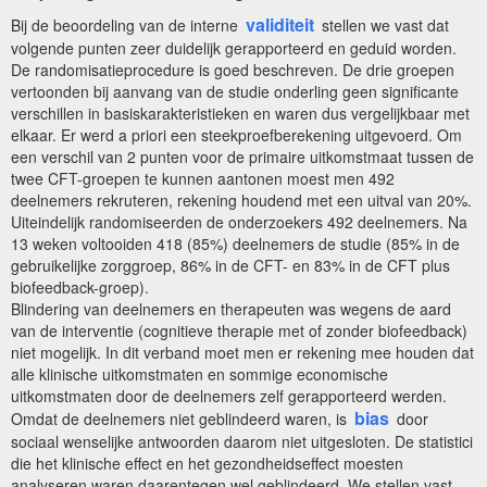
validiteit
Bij de beoordeling van de interne
stellen we vast dat
volgende punten zeer duidelijk gerapporteerd en geduid worden.
De randomisatieprocedure is goed beschreven. De drie groepen
vertoonden bij aanvang van de studie onderling geen significante
verschillen in basiskarakteristieken en waren dus vergelijkbaar met
elkaar. Er werd a priori een steekproefberekening uitgevoerd. Om
een verschil van 2 punten voor de primaire uitkomstmaat tussen de
twee CFT-groepen te kunnen aantonen moest men 492
deelnemers rekruteren, rekening houdend met een uitval van 20%.
Uiteindelijk randomiseerden de onderzoekers 492 deelnemers. Na
13 weken voltooiden 418 (85%) deelnemers de studie (85% in de
gebruikelijke zorggroep, 86% in de CFT- en 83% in de CFT plus
biofeedback-groep).
Blindering van deelnemers en therapeuten was wegens de aard
van de interventie (cognitieve therapie met of zonder biofeedback)
niet mogelijk. In dit verband moet men er rekening mee houden dat
alle klinische uitkomstmaten en sommige economische
uitkomstmaten door de deelnemers zelf gerapporteerd werden.
bias
Omdat de deelnemers niet geblindeerd waren, is
door
sociaal wenselijke antwoorden daarom niet uitgesloten. De statistici
die het klinische effect en het gezondheidseffect moesten
analyseren waren daarentegen wel geblindeerd. We stellen vast