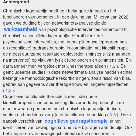
Achtergrond
Chronische lagerugpijn heeft een belangrijke impact op het
functioneren van personen. In een duiding van Minerva van 2022
gaven we duiding bij een netwerkmeta-analyse die de
werkzaamheid
van psychologische interventies onderzocht bij
chronische aspecifieke lagerugpijn. Hieruit bleek dat
psychologische interventies, met name pijneducatieprogramma’s
en (cognitieve) gedragstherapie, in combinatie met kinesitherapie
de meest duurzame resultaten opleverden (minstens 12 maanden
na interventie) op vlak van fysiek functioneren en pijnintensiteit. En
dat wanneer men vergeleek met kinesitherapie alleen (
1,2
). De
geïncludeerde studies in deze netwerkmeta-analyse hadden echter
belangrijke methodologische tekortkomingen, zoals risico van bias,
gebrek aan gegevens over therapietrouw en langetermijneffecten
(
1,2
).
Cognitieve functionele therapie is een individuele
kinesitherapeutische behandeling die verandering beoogt in de
manier waarop personen met chronische lagerugpijn denken,
voelen en handelen over pijn of functionele beperking (
3-6
). Deze
cognitieve gedragstherapie
aanpak verschilt van
in het
identificeren van bewegingspatronen die bijdragen aan de pijn. Ook
het integreren van bewegingsbiofeedback via sensoren in