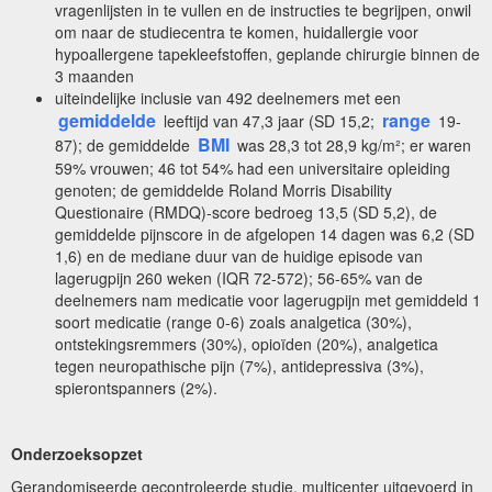
vragenlijsten in te vullen en de instructies te begrijpen, onwil
om naar de studiecentra te komen, huidallergie voor
hypoallergene tapekleefstoffen, geplande chirurgie binnen de
3 maanden
uiteindelijke inclusie van 492 deelnemers met een
gemiddelde
range
leeftijd van 47,3 jaar (SD 15,2;
19-
BMI
87); de gemiddelde
was 28,3 tot 28,9 kg/m²; er waren
59% vrouwen; 46 tot 54% had een universitaire opleiding
genoten; de gemiddelde Roland Morris Disability
Questionaire (RMDQ)-score bedroeg 13,5 (SD 5,2), de
gemiddelde pijnscore in de afgelopen 14 dagen was 6,2 (SD
1,6) en de mediane duur van de huidige episode van
lagerugpijn 260 weken (IQR 72-572); 56-65% van de
deelnemers nam medicatie voor lagerugpijn met gemiddeld 1
soort medicatie (range 0-6) zoals analgetica (30%),
ontstekingsremmers (30%), opioïden (20%), analgetica
tegen neuropathische pijn (7%), antidepressiva (3%),
spierontspanners (2%).
Onderzoeksopzet
Gerandomiseerde gecontroleerde studie, multicenter uitgevoerd in