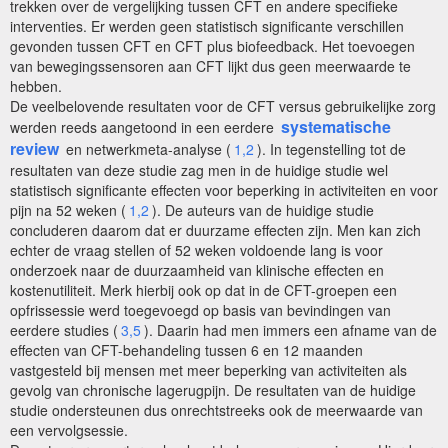
trekken over de vergelijking tussen CFT en andere specifieke
interventies. Er werden geen statistisch significante verschillen
gevonden tussen CFT en CFT plus biofeedback. Het toevoegen
van bewegingssensoren aan CFT lijkt dus geen meerwaarde te
hebben.
De veelbelovende resultaten voor de CFT versus gebruikelijke zorg
systematische
werden reeds aangetoond in een eerdere
review
en netwerkmeta-analyse (
1,2
). In tegenstelling tot de
resultaten van deze studie zag men in de huidige studie wel
statistisch significante effecten voor beperking in activiteiten en voor
pijn na 52 weken (
1,2
). De auteurs van de huidige studie
concluderen daarom dat er duurzame effecten zijn. Men kan zich
echter de vraag stellen of 52 weken voldoende lang is voor
onderzoek naar de duurzaamheid van klinische effecten en
kostenutiliteit. Merk hierbij ook op dat in de CFT-groepen een
opfrissessie werd toegevoegd op basis van bevindingen van
eerdere studies (
3,5
). Daarin had men immers een afname van de
effecten van CFT-behandeling tussen 6 en 12 maanden
vastgesteld bij mensen met meer beperking van activiteiten als
gevolg van chronische lagerugpijn. De resultaten van de huidige
studie ondersteunen dus onrechtstreeks ook de meerwaarde van
een vervolgsessie.