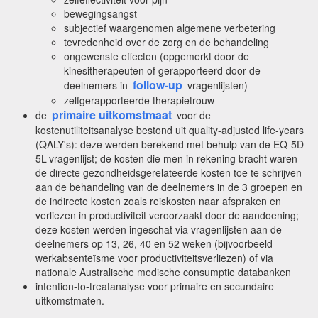
bewegingsangst
subjectief waargenomen algemene verbetering
tevredenheid over de zorg en de behandeling
ongewenste effecten (opgemerkt door de
kinesitherapeuten of gerapporteerd door de
follow-up
deelnemers in
vragenlijsten)
zelfgerapporteerde therapietrouw
primaire uitkomstmaat
de
voor de
kostenutiliteitsanalyse bestond uit quality-adjusted life-years
(QALY's): deze werden berekend met behulp van de EQ-5D-
5L-vragenlijst; de kosten die men in rekening bracht waren
de directe gezondheidsgerelateerde kosten toe te schrijven
aan de behandeling van de deelnemers in de 3 groepen en
de indirecte kosten zoals reiskosten naar afspraken en
verliezen in productiviteit veroorzaakt door de aandoening;
deze kosten werden ingeschat via vragenlijsten aan de
deelnemers op 13, 26, 40 en 52 weken (bijvoorbeeld
werkabsenteïsme voor productiviteitsverliezen) of via
nationale Australische medische consumptie databanken
intention-to-treatanalyse voor primaire en secundaire
uitkomstmaten.