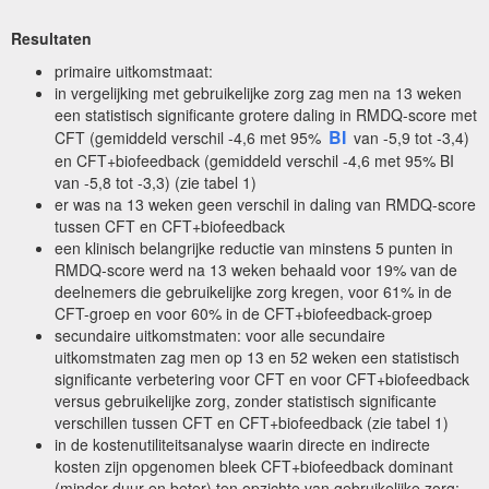
Resultaten
primaire uitkomstmaat:
in vergelijking met gebruikelijke zorg zag men na 13 weken
een statistisch significante grotere daling in RMDQ-score met
BI
CFT (gemiddeld verschil -4,6 met 95%
van -5,9 tot -3,4)
en CFT+biofeedback (gemiddeld verschil -4,6 met 95% BI
van -5,8 tot -3,3) (zie tabel 1)
er was na 13 weken geen verschil in daling van RMDQ-score
tussen CFT en CFT+biofeedback
een klinisch belangrijke reductie van minstens 5 punten in
RMDQ-score werd na 13 weken behaald voor 19% van de
deelnemers die gebruikelijke zorg kregen, voor 61% in de
CFT-groep en voor 60% in de CFT+biofeedback-groep
secundaire uitkomstmaten: voor alle secundaire
uitkomstmaten zag men op 13 en 52 weken een statistisch
significante verbetering voor CFT en voor CFT+biofeedback
versus gebruikelijke zorg, zonder statistisch significante
verschillen tussen CFT en CFT+biofeedback (zie tabel 1)
in de kostenutiliteitsanalyse waarin directe en indirecte
kosten zijn opgenomen bleek CFT+biofeedback dominant
(minder duur en beter) ten opzichte van gebruikelijke zorg: