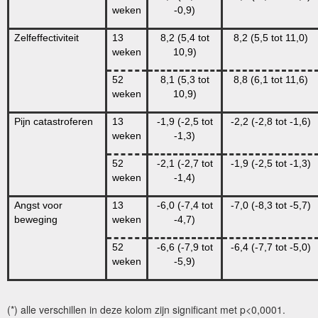
weken
-0,9)
Zelfeffectiviteit
13
8,2 (5,4 tot
8,2 (5,5 tot 11,0)
weken
10,9)
52
8,1 (5,3 tot
8,8 (6,1 tot 11,6)
weken
10,9)
Pijn catastroferen
13
-1,9 (-2,5 tot
-2,2 (-2,8 tot -1,6)
weken
-1,3)
52
-2,1 (-2,7 tot
-1,9 (-2,5 tot -1,3)
weken
-1,4)
Angst voor
13
-6,0 (-7,4 tot
-7,0 (-8,3 tot -5,7)
beweging
weken
-4,7)
52
-6,6 (-7,9 tot
-6,4 (-7,7 tot -5,0)
weken
-5,9)
(*) alle verschillen in deze kolom zijn significant met p<0,0001.