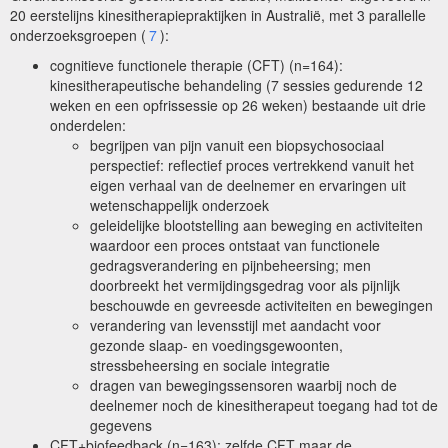
20 eerstelijns kinesitherapiepraktijken in Australië, met 3 parallelle
onderzoeksgroepen (
7
):
cognitieve functionele therapie (CFT) (n=164):
kinesitherapeutische behandeling (7 sessies gedurende 12
weken en een opfrissessie op 26 weken) bestaande uit drie
onderdelen:
begrijpen van pijn vanuit een biopsychosociaal
perspectief: reflectief proces vertrekkend vanuit het
eigen verhaal van de deelnemer en ervaringen uit
wetenschappelijk onderzoek
geleidelijke blootstelling aan beweging en activiteiten
waardoor een proces ontstaat van functionele
gedragsverandering en pijnbeheersing; men
doorbreekt het vermijdingsgedrag voor als pijnlijk
beschouwde en gevreesde activiteiten en bewegingen
verandering van levensstijl met aandacht voor
gezonde slaap- en voedingsgewoonten,
stressbeheersing en sociale integratie
dragen van bewegingssensoren waarbij noch de
deelnemer noch de kinesitherapeut toegang had tot de
gegevens
CFT+biofeedback (n=163): zelfde CFT maar de