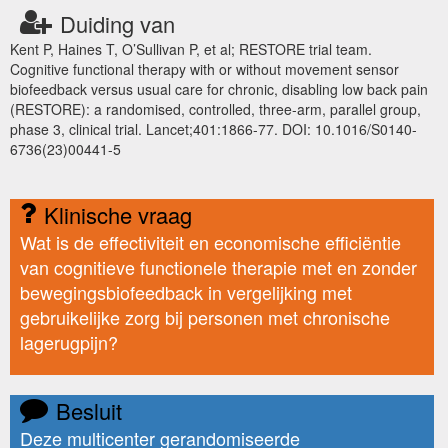
Duiding van
Kent P, Haines T, O’Sullivan P, et al; RESTORE trial team.
Cognitive functional therapy with or without movement sensor
biofeedback versus usual care for chronic, disabling low back pain
(RESTORE): a randomised, controlled, three-arm, parallel group,
phase 3, clinical trial. Lancet;401:1866-77. DOI: 10.1016/S0140-
6736(23)00441-5
Klinische vraag
Wat is de effectiviteit en economische efficiëntie
van cognitieve functionele therapie met en zonder
bewegingsbiofeedback in vergelijking met
gebruikelijke zorg bij personen met chronische
lagerugpijn?
Besluit
Deze multicenter gerandomiseerde