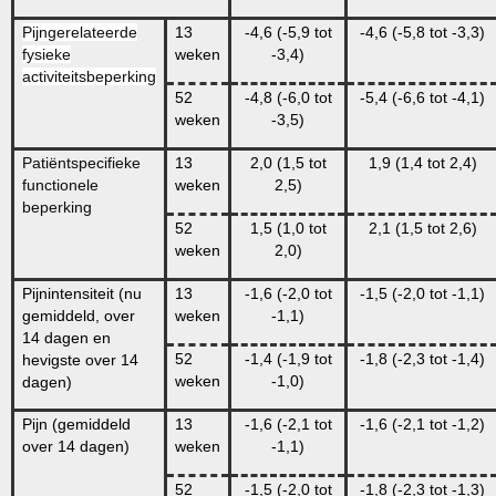
Pijngerelateerde
13
-4,6 (-5,9 tot
-4,6 (-5,8 tot -3,3)
fysieke
weken
-3,4)
activiteitsbeperking
52
-4,8 (-6,0 tot
-5,4 (-6,6 tot -4,1)
weken
-3,5)
Patiëntspecifieke
13
2,0 (1,5 tot
1,9 (1,4 tot 2,4)
functionele
weken
2,5)
beperking
52
1,5 (1,0 tot
2,1 (1,5 tot 2,6)
weken
2,0)
Pijnintensiteit (nu
13
-1,6 (-2,0 tot
-1,5 (-2,0 tot -1,1)
gemiddeld, over
weken
-1,1)
14 dagen en
52
-1,4 (-1,9 tot
-1,8 (-2,3 tot -1,4)
hevigste over 14
weken
-1,0)
dagen)
Pijn (gemiddeld
13
-1,6 (-2,1 tot
-1,6 (-2,1 tot -1,2)
over 14 dagen)
weken
-1,1)
52
-1,5 (-2,0 tot
-1,8 (-2,3 tot -1,3)