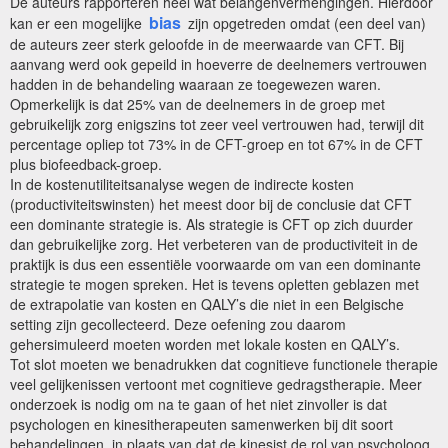
De auteurs rapporteren heel wat belangenvermengingen. Hierdoor
bias
kan er een mogelijke
zijn opgetreden omdat (een deel van)
de auteurs zeer sterk geloofde in de meerwaarde van CFT. Bij
aanvang werd ook gepeild in hoeverre de deelnemers vertrouwen
hadden in de behandeling waaraan ze toegewezen waren.
Opmerkelijk is dat 25% van de deelnemers in de groep met
gebruikelijk zorg enigszins tot zeer veel vertrouwen had, terwijl dit
percentage opliep tot 73% in de CFT-groep en tot 67% in de CFT
plus biofeedback-groep.
In de kostenutiliteitsanalyse wegen de indirecte kosten
(productiviteitswinsten) het meest door bij de conclusie dat CFT
een dominante strategie is. Als strategie is CFT op zich duurder
dan gebruikelijke zorg. Het verbeteren van de productiviteit in de
praktijk is dus een essentiële voorwaarde om van een dominante
strategie te mogen spreken. Het is tevens opletten geblazen met
de extrapolatie van kosten en QALY’s die niet in een Belgische
setting zijn gecollecteerd. Deze oefening zou daarom
gehersimuleerd moeten worden met lokale kosten en QALY’s.
Tot slot moeten we benadrukken dat cognitieve functionele therapie
veel gelijkenissen vertoont met cognitieve gedragstherapie. Meer
onderzoek is nodig om na te gaan of het niet zinvoller is dat
psychologen en kinesitherapeuten samenwerken bij dit soort
behandelingen, in plaats van dat de kinesist de rol van psycholoog