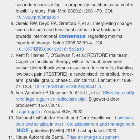
secondary care setting - a propensity matched, case-control
feasibility study. Pain Med 2020;21:2061-70. DOI:
10.1093/pm/pnaa034
Ostelo RW, Deyo RA, Stratford P, et al. Interpreting change
scores for pain and functional status in low back pain:
consensus
towards international
regarding minimal
important change. Spine 2008;33:90-4. DOI:
10.1097/BRS.0b013e31815e3a10
Kent P, Haines T, O’Sullivan P, et al; RESTORE trial team.
Cognitive functional therapy with or without movement
sensor biofeedback versus usual care for chronic, disabling
low back pain (RESTORE): a randomised, controlled, three-
arm, parallel group, phase 3, clinical trial. Lancet;401:1866-
77. DOI:
10.1016/S0140-6736(23)00441-5
Van Wambeke P, Desomer A, Ailliet L, et al.
Klinische richtlijn
rond lage rugpijn en radiculaire pijn
. Bijgewerkt door
producent: 15/07/2018.
Lagerugpijn
. Zorgpad KCE, 2022.
National Institute for Health and Care Excellence.
Low back
pain and sciatica in over 16s: assessment and management
.
NICE
guideline [NG59] 2016. Last updated: 2020.
Haute Autorité de Santé.
Prise en charge du patient