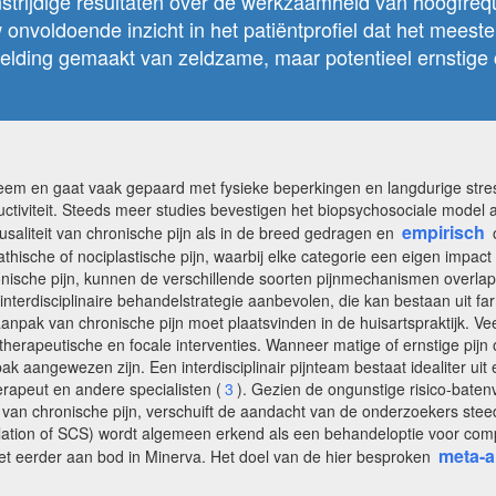
strijdige resultaten over de werkzaamheid van hoogfreq
w onvoldoende inzicht in het patiëntprofiel dat het mee
elding gemaakt van zeldzame, maar potentieel ernstige 
eem en gaat vaak gepaard met fysieke beperkingen en langdurige stres
ctiviteit. Steeds meer studies bevestigen het biopsychosociale model 
empirisch
ausaliteit van chronische pijn als in de breed gedragen en
athische of nociplastische pijn, waarbij elke categorie een eigen impac
ronische pijn, kunnen de verschillende soorten pijnmechanismen overlapp
terdisciplinaire behandelstrategie aanbevolen, die kan bestaan uit f
aanpak van chronische pijn moet plaatsvinden in de huisartspraktijk. Vee
otherapeutische en focale interventies. Wanneer matige of ernstige pi
pak aangewezen zijn. Een interdisciplinair pijnteam bestaat idealiter ui
erapeut en andere specialisten (
3
). Gezien de ongunstige risico-bate
 van chronische pijn, verschuift de aandacht van de onderzoekers stee
lation of SCS) wordt algemeen erkend als een behandeloptie voor com
meta-a
iet eerder aan bod in Minerva. Het doel van de hier besproken