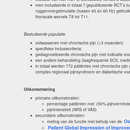
men includeerde in totaal 7 gepubliceerde RCT’s tu
ruggenmergstimulatie (tussen 40 en 60 Hz) gebruik
thoracale wervels T8 tot T11.
Bestudeerde populatie
volwassenen met chronische pijn (>3 maanden)
specifieke inclusiecriteria:
gediagnosticeerde chronische pijn met indicatie v
een andere behandeling (laagfrequente SCS, medis
in totaal werden 772 patiënten met chronische pijn
complex regionaal pijnsyndroom en diabetische voe
Uitkomstmeting
primaire uitkomstmaten:
percentage patiënten met ≥50%-pijnvermind
pijnintensiteit (NRS of VAS)
secundaire uitkomstmaten:
Os
meting van de functie met behulp van de
Patient Global Impression of Improve