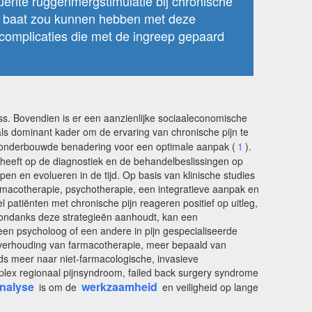
uente ruggenmergstimulatie bij chronische
ste baat zou kunnen hebben met deze
complicaties die met de ingreep gepaard
s. Bovendien is er een aanzienlijke sociaaleconomische
als dominant kader om de ervaring van chronische pijn te
onderbouwde benadering voor een optimale aanpak (
1
).
t heeft op de diagnostiek en de behandelbeslissingen op
en en evolueren in de tijd. Op basis van klinische studies
armacotherapie, psychotherapie, een integratieve aanpak en
l patiënten met chronische pijn reageren positief op uitleg,
jn ondanks deze strategieën aanhoudt, kan een
t een psycholoog of een andere in pijn gespecialiseerde
nverhouding van farmacotherapie, meer bepaald van
ds meer naar niet-farmacologische, invasieve
plex regionaal pijnsyndroom, failed back surgery syndrome
nalyse
werkzaamheid
is om de
en veiligheid op lange