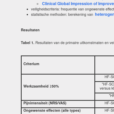
Clinical Global Impression of Improve
veiligheidscriteria: frequentie van ongewenste effec
heterogeni
statistische methoden: berekening van
Resultaten
Tabel 1.
Resultaten van de primaire uitkomstmaten en veil
Criterium
HF-SC
*HF-SCS
Werkzaamheid ≥50%
versus k
*H
Pijnintensiteit (NRS/VAS)
HF-SC
Ongewenste effecten (alle types)
HF-SC