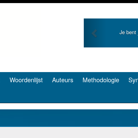
Previous
ong en zoekt roem met je
Je duid
pen? Dat kan.
t
Woordenlijst
Auteurs
Methodologie
Sy