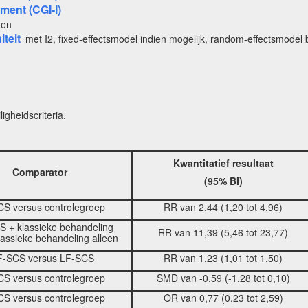
ment (CGI-I)
ten
teit
met I2, fixed-effectsmodel indien mogelijk, random-effectsmodel b
igheidscriteria.
Kwantitatief resultaat
Comparator
(95% BI)
S versus controlegroep
RR van 2,44 (1,20 tot 4,96)
 + klassieke behandeling
RR van 11,39 (5,46 tot 23,77)
lassieke behandeling alleen
F-SCS versus LF-SCS
RR van 1,23 (1,01 tot 1,50)
S versus controlegroep
SMD van -0,59 (-1,28 tot 0,10)
S versus controlegroep
OR van 0,77 (0,23 tot 2,59)