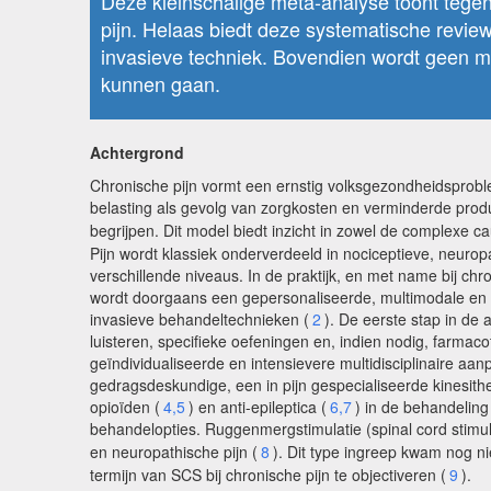
Deze kleinschalige meta-analyse toont tegen
pijn. Helaas biedt deze systematische revie
invasieve techniek. Bovendien wordt geen m
kunnen gaan.
Achtergrond
Chronische pijn vormt een ernstig volksgezondheidsprobl
belasting als gevolg van zorgkosten en verminderde produ
begrijpen. Dit model biedt inzicht in zowel de complexe c
Pijn wordt klassiek onderverdeeld in nociceptieve, neurop
verschillende niveaus. In de praktijk, en met name bij ch
wordt doorgaans een gepersonaliseerde, multimodale en in
invasieve behandeltechnieken (
2
). De eerste stap in de 
luisteren, specifieke oefeningen en, indien nodig, farmac
geïndividualiseerde en intensievere multidisciplinaire aan
gedragsdeskundige, een in pijn gespecialiseerde kinesith
opioïden (
4,5
) en anti-epileptica (
6,7
) in de behandeling
behandelopties. Ruggenmergstimulatie (spinal cord stimu
en neuropathische pijn (
8
). Dit type ingreep kwam nog n
termijn van SCS bij chronische pijn te objectiveren (
9
).