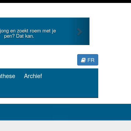
Next
t internationale literatuur voor
Minerva.
FR
nthese
Archief