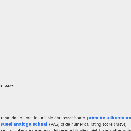
 Embase
primaire uitkomstm
 maanden en met ten minste één beschikbare
isueel analoge schaal
(VAS) of de numerical rating score (NRS))
ssen, onvolledige gegevens, dubbele publicaties, niet-Engelstalige artik