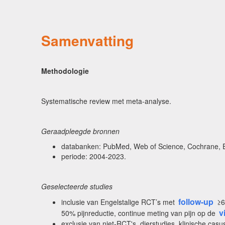
Samenvatting
Methodologie
Systematische review met meta-analyse.
Geraadpleegde bronnen
databanken: PubMed, Web of Science, Cochrane,
periode: 2004-2023.
Geselecteerde studies
follow-up
inclusie van Engelstalige RCT’s met
≥6
v
50% pijnreductie, continue meting van pijn op de
exclusie van niet-RCT's, dierstudies, klinische casu