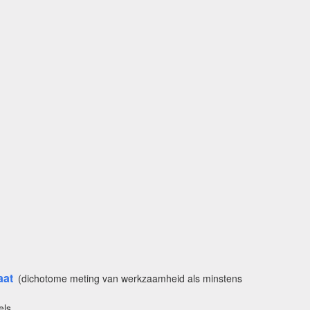
aat
(dichotome meting van werkzaamheid als minstens
els