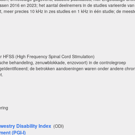
ssen 2016 en 2023; het aantal deelnemers in de studies varieerde van
t, meer precies 10 kHz in zes studies en 1 kHz in één studie; de mees
oor HFSS (High Frequency Spinal Cord Stimulation)
che behandeling, zenuwblokkade, enzovoort) in de controlegroep
 geïdentificeerd; de betrokken aandoeningen waren onder andere chron
t.
ering
westry Disability Index
(ODI)
ment (PGI-I)