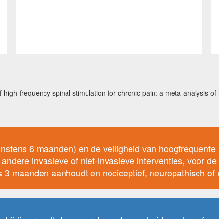
f high-frequency spinal stimulation for chronic pain: a meta-analysis of
instens 6 maanden) en de veiligheid van hoogfrequente r
 andere invasieve of niet-invasieve interventies, voor d
ns 3 maanden aanhoudt en nociceptief, neuropathisch of n