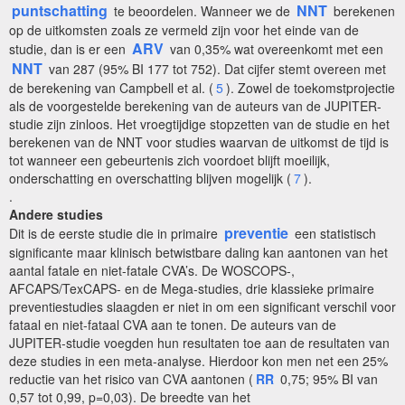
puntschatting
NNT
te beoordelen. Wanneer we de
berekenen
op de uitkomsten zoals ze vermeld zijn voor het einde van de
ARV
studie, dan is er een
van 0,35% wat overeenkomt met een
NNT
van 287 (95% BI 177 tot 752). Dat cijfer stemt overeen met
de berekening van Campbell et al. (
5
). Zowel de toekomstprojectie
als de voorgestelde berekening van de auteurs van de JUPITER-
studie zijn zinloos. Het vroegtijdige stopzetten van de studie en het
berekenen van de NNT voor studies waarvan de uitkomst de tijd is
tot wanneer een gebeurtenis zich voordoet blijft moeilijk,
onderschatting en overschatting blijven mogelijk (
7
).
.
Andere studies
preventie
Dit is de eerste studie die in primaire
een statistisch
significante maar klinisch betwistbare daling kan aantonen van het
aantal fatale en niet-fatale CVA’s. De WOSCOPS-,
AFCAPS/TexCAPS- en de Mega-studies, drie klassieke primaire
preventiestudies slaagden er niet in om een significant verschil voor
fataal en niet-fataal CVA aan te tonen. De auteurs van de
JUPITER-studie voegden hun resultaten toe aan de resultaten van
deze studies in een meta-analyse. Hierdoor kon men net een 25%
reductie van het risico van CVA aantonen (
RR
0,75; 95% BI van
0,57 tot 0,99, p=0,03). De breedte van het