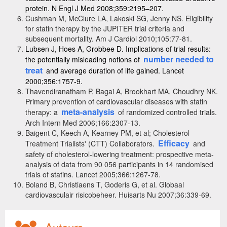
protein. N Engl J Med 2008;359:2195–207.
Cushman M, McClure LA, Lakoski SG, Jenny NS. Eligibility
for statin therapy by the JUPITER trial criteria and
subsequent mortality. Am J Cardiol 2010;105:77-81.
Lubsen J, Hoes A, Grobbee D. Implications of trial results:
number needed to
the potentially misleading notions of
treat
and average duration of life gained. Lancet
2000;356:1757-9
.
Thavendiranatham P, Bagai A, Brookhart MA, Choudhry NK.
Primary prevention of cardiovascular diseases with statin
meta-analysis
therapy: a
of randomized controlled trials.
Arch Intern Med 2006;166:2307-13.
Baigent C, Keech A, Kearney PM, et al; Cholesterol
Efficacy
Treatment Trialists' (CTT) Collaborators.
and
safety of cholesterol-lowering treatment: prospective meta-
analysis of data from 90 056 participants in 14 randomised
trials of statins. Lancet 2005;366:1267-78.
Boland B, Christiaens T, Goderis G, et al. Globaal
cardiovasculair risicobeheer. Huisarts Nu 2007;36:339-69.