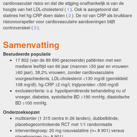
cardiovasculair risico en dat die stijging onafhankelijk is van de
hoogte van het LDL-cholesterol (
1
). Ook is aangetoond dat
statines het hg-CRP doen dalen (
2
). De rol van CRP als bruikbare
risicovoorspeller voor cardiovasculaire aandoeningen blijft
controversieel (
3
).
Samenvatting
Bestudeerde populatie
17 802 (van de 89 890 gescreende) patiënten met een
mediane leeftijd van 66 jaar (mannen ≥50 jaar en vrouwen
≥60 jaar), 38,2% vrouwen, zonder cardiovasculaire
voorgeschiedenis, LDL-cholesterol <130 mg/dl (gemiddeld
108 mg/dl); hg-CRP ≥2 mg/l; triglyceriden <500 mg/dl
exclusiecriteria: o.a. hypolipemiërende behandeling nu of
vroeger, diabetes, systolische BD >190 mmHg, diastolische
BD >100 mmHg.
Onderzoeksopzet
multicenter (1 315 centra in 26 landen), dubbelblinde,
placebogecontroleerde RCT met 1/1 randomisatie
interventiegroep: 20 mg rosuvastatine (n= 8 901) versus
placebogroep (n= 8 901)