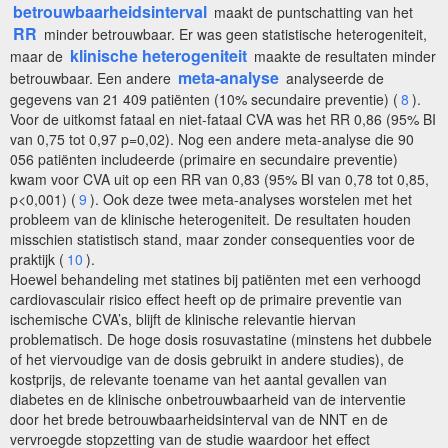
betrouwbaarheidsinterval
maakt de puntschatting van het
RR
minder betrouwbaar. Er was geen statistische heterogeniteit,
klinische heterogeniteit
maar de
maakte de resultaten minder
meta-analyse
betrouwbaar. Een andere
analyseerde de
gegevens van 21 409 patiënten (10% secundaire preventie) (
8
).
Voor de uitkomst fataal en niet-fataal CVA was het RR 0,86 (95% BI
van 0,75 tot 0,97 p=0,02). Nog een andere meta-analyse die 90
056 patiënten includeerde (primaire en secundaire preventie)
kwam voor CVA uit op een RR van 0,83 (95% BI van 0,78 tot 0,85,
p<0,001) (
9
). Ook deze twee meta-analyses worstelen met het
probleem van de klinische heterogeniteit. De resultaten houden
misschien statistisch stand, maar zonder consequenties voor de
praktijk (
10
).
Hoewel behandeling met statines bij patiënten met een verhoogd
cardiovasculair risico effect heeft op de primaire preventie van
ischemische CVA’s, blijft de klinische relevantie hiervan
problematisch. De hoge dosis rosuvastatine (minstens het dubbele
of het viervoudige van de dosis gebruikt in andere studies), de
kostprijs, de relevante toename van het aantal gevallen van
diabetes en de klinische onbetrouwbaarheid van de interventie
door het brede betrouwbaarheidsinterval van de NNT en de
vervroegde stopzetting van de studie waardoor het effect