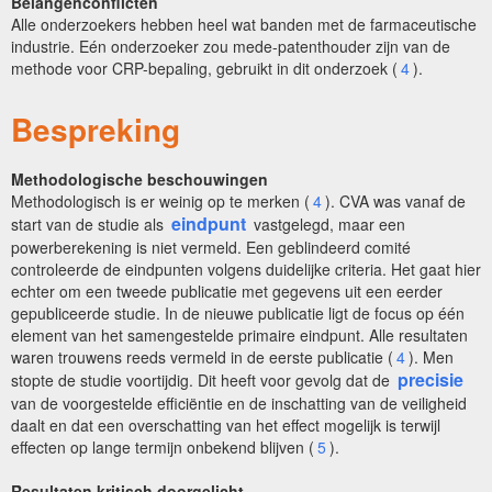
Belangenconflicten
Alle onderzoekers hebben heel wat banden met de farmaceutische
industrie. Eén onderzoeker zou mede-patenthouder zijn van de
methode voor CRP-bepaling, gebruikt in dit onderzoek (
4
).
Bespreking
Methodologische beschouwingen
Methodologisch is er weinig op te merken (
4
). CVA was vanaf de
eindpunt
start van de studie als
vastgelegd, maar een
powerberekening is niet vermeld. Een geblindeerd comité
controleerde de eindpunten volgens duidelijke criteria. Het gaat hier
echter om een tweede publicatie met gegevens uit een eerder
gepubliceerde studie. In de nieuwe publicatie ligt de focus op één
element van het samengestelde primaire eindpunt. Alle resultaten
waren trouwens reeds vermeld in de eerste publicatie (
4
). Men
precisie
stopte de studie voortijdig. Dit heeft voor gevolg dat de
van de voorgestelde efficiëntie en de inschatting van de veiligheid
daalt en dat een overschatting van het effect mogelijk is terwijl
effecten op lange termijn onbekend blijven (
5
).
Resultaten kritisch doorgelicht