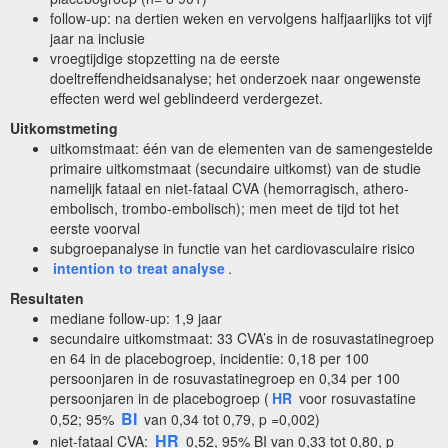
follow-up: na dertien weken en vervolgens halfjaarlijks tot vijf
jaar na inclusie
vroegtijdige stopzetting na de eerste
doeltreffendheidsanalyse; het onderzoek naar ongewenste
effecten werd wel geblindeerd verdergezet.
Uitkomstmeting
uitkomstmaat: één van de elementen van de samengestelde
primaire uitkomstmaat (secundaire uitkomst) van de studie
namelijk fataal en niet-fataal CVA (hemorragisch, athero-
embolisch, trombo-embolisch); men meet de tijd tot het
eerste voorval
subgroepanalyse in functie van het cardiovasculaire risico
intention to treat analyse
.
Resultaten
mediane follow-up: 1,9 jaar
secundaire uitkomstmaat: 33 CVA’s in de rosuvastatinegroep
en 64 in de placebogroep, incidentie: 0,18 per 100
persoonjaren in de rosuvastatinegroep en 0,34 per 100
persoonjaren in de placebogroep (
HR
voor rosuvastatine
BI
0,52; 95%
van 0,34 tot 0,79, p =0,002)
HR
niet-fataal CVA:
0,52, 95% BI van 0,33 tot 0,80, p