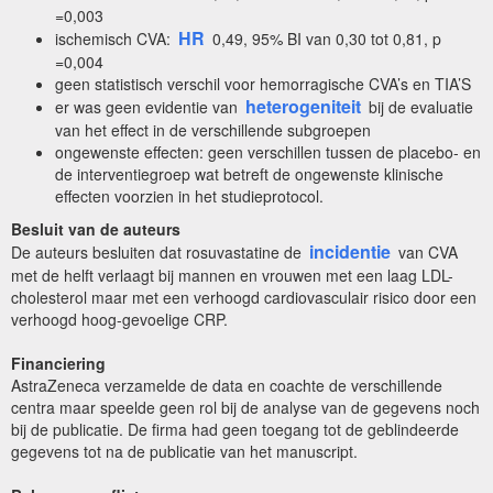
=0,003
HR
ischemisch CVA:
0,49, 95% BI van 0,30 tot 0,81, p
=0,004
geen statistisch verschil voor hemorragische CVA’s en TIA’S
heterogeniteit
er was geen evidentie van
bij de evaluatie
van het effect in de verschillende subgroepen
ongewenste effecten: geen verschillen tussen de placebo- en
de interventiegroep wat betreft de ongewenste klinische
effecten voorzien in het studieprotocol.
Besluit van de auteurs
incidentie
De auteurs besluiten dat rosuvastatine de
van CVA
met de helft verlaagt bij mannen en vrouwen met een laag LDL-
cholesterol maar met een verhoogd cardiovasculair risico door een
verhoogd hoog-gevoelige CRP.
Financiering
AstraZeneca verzamelde de data en coachte de verschillende
centra maar speelde geen rol bij de analyse van de gegevens noch
bij de publicatie. De firma had geen toegang tot de geblindeerde
gegevens tot na de publicatie van het manuscript.