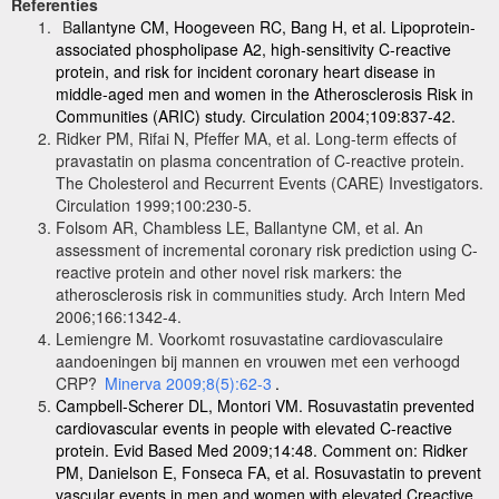
Referenties
B
allantyne CM, Hoogeveen RC, Bang H, et al. Lipoprotein-
associated phospholipase A2, high-sensitivity C-reactive
protein, and risk for incident coronary heart disease in
middle-aged men and women in the Atherosclerosis Risk in
Communities (ARIC) study. Circulation 2004;109:837-42.
Ridker PM, Rifai N, Pfeffer MA, et al. Long-term effects of
pravastatin on plasma concentration of C-reactive protein.
The Cholesterol and Recurrent Events (CARE) Investigators.
Circulation 1999;100:230-5.
Folsom AR, Chambless LE, Ballantyne CM, et al. An
assessment of incremental coronary risk prediction using C-
reactive protein and other novel risk markers: the
atherosclerosis risk in communities study. Arch Intern Med
2006;166:1342-4.
Lemiengre M. Voorkomt rosuvastatine cardiovasculaire
aandoeningen bij mannen en vrouwen met een verhoogd
CRP?
Minerva 2009;8(5):62-3
.
Campbell-Scherer DL, Montori VM. Rosuvastatin prevented
cardiovascular events in people with elevated C-reactive
protein. Evid Based Med 2009;14:48. Comment on:
Ridker
PM, Danielson E, Fonseca FA, et al. Rosuvastatin to prevent
vascular events in men and women with elevated Creactive