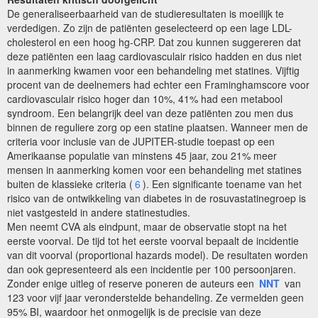
De generaliseerbaarheid van de studieresultaten is moeilijk te
verdedigen. Zo zijn de patiënten geselecteerd op een lage LDL-
cholesterol en een hoog hg-CRP. Dat zou kunnen suggereren dat
deze patiënten een laag cardiovasculair risico hadden en dus niet
in aanmerking kwamen voor een behandeling met statines. Vijftig
procent van de deelnemers had echter een Framinghamscore voor
cardiovasculair risico hoger dan 10%, 41% had een metabool
syndroom. Een belangrijk deel van deze patiënten zou men dus
binnen de reguliere zorg op een statine plaatsen. Wanneer men de
criteria voor inclusie van de JUPITER-studie toepast op een
Amerikaanse populatie van minstens 45 jaar, zou 21% meer
mensen in aanmerking komen voor een behandeling met statines
buiten de klassieke criteria (
6
). Een significante toename van het
risico van de ontwikkeling van diabetes in de rosuvastatinegroep is
niet vastgesteld in andere statinestudies.
Men neemt CVA als eindpunt, maar de observatie stopt na het
eerste voorval. De tijd tot het eerste voorval bepaalt de incidentie
van dit voorval (proportional hazards model). De resultaten worden
dan ook gepresenteerd als een incidentie per 100 persoonjaren.
Zonder enige uitleg of reserve poneren de auteurs een
NNT
van
123 voor vijf jaar veronderstelde behandeling. Ze vermelden geen
95% BI, waardoor het onmogelijk is de precisie van deze