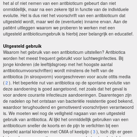
het al of niet nemen van een antibioticum gebeurt dan niet
onmiddellijk, maar na een zekere tijd in functie van de individuele
evolutie. Het is dus niet het voorschrift van een antibioticum dat
uitgesteld wordt, maar wel de (eventuele) inname ervan. Aan de
patiënt uitleggen waarom we proberen te werken met een
uitgesteld antibioticumgebruik is hierbij zeer belangrijk en educatief.
Uitgesteld gebruik
Waarom het gebruik van een antibioticum uitstellen? Antibiotica
worden het meest frequent gebruikt voor luchtweginfecties. Bij
jonge kinderen (de leeftijdsgroep met het hoogste aantal
antibioticumvoorschriften) wordt minstens de helft van de
antibiotica (in siroopvorm) voorgeschreven voor acute otitis media
(
2
). Het beperkte nut van antibiotica op de spontane evolutie van
deze aandoening is goed aangetoond, net zoals dat het geval is
voor andere courante infectieuze aandoeningen. Daarentegen zijn
de nadelen op het ontstaan van bacteriële resistentie goed bekend,
waardoor terughoudend en gemotiveerd voorschrijven verantwoord
is. We moeten wel nog de veiligheid nagaan van een uitgesteld
gebruik van antibiotica. Al lijkt het onmiddellijk gebruiken van een
antibioticum sneller de koorts en de pijn te verlichten bij een
beperkt aantal kinderen met OMA of keelpijn (
3
), toch zijn er geen