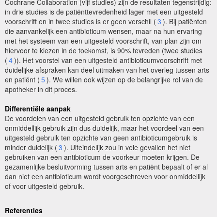
Cochrane Collaboration (vijf studies) zijn de resultaten tegenstrijdig:
in drie studies is de patiënttevredenheid lager met een uitgesteld
voorschrift en in twee studies is er geen verschil (
3
). Bij patiënten
die aanvankelijk een antibioticum wensen, maar na hun ervaring
met het systeem van een uitgesteld voorschrift, van plan zijn om
hiervoor te kiezen in de toekomst, is 90% tevreden (twee studies
(
4
)). Het voorstel van een uitgesteld antibioticumvoorschrift met
duidelijke afspraken kan deel uitmaken van het overleg tussen arts
en patiënt (
5
). We willen ook wijzen op de belangrijke rol van de
apotheker in dit proces.
Differentiële aanpak
De voordelen van een uitgesteld gebruik ten opzichte van een
onmiddellijk gebruik zijn dus duidelijk, maar het voordeel van een
uitgesteld gebruik ten opzichte van geen antibioticumgebruik is
minder duidelijk (
3
). Uiteindelijk zou in vele gevallen het niet
gebruiken van een antibioticum de voorkeur moeten krijgen. De
gezamenlijke besluitvorming tussen arts en patiënt bepaalt of er al
dan niet een antibioticum wordt voorgeschreven voor onmiddellijk
of voor uitgesteld gebruik.
Referenties