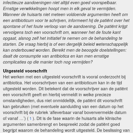
infectieuze aandoeningen niet altijd even goed voorspelbaar.
Ernstige verwikkelingen hoopt men in elk geval te vermijden.
Wanneer de huisarts niet meteen voldoende argumenten heeft om
een antibioticum voor te schrijven, informeert hij de patiënt over het
spontane of het foute verloop van de aandoening. De patiënt krijgt
vervolgens toch een voorschrift om, wanneer het de foute kant
opgaat, alsnog zelf het initiatief te nemen om de behandeling te
starten. De vraag hierbij is of een dergelijk beleid wetenschappelijk
kan onderbouwd worden. Bereikt men de beoogde doelstellingen:
daalt de consumptie van antibiotica en kan men ernstige
complicaties op die manier toch nog vermijden?
Uitgesteld voorschrift
Het werken met een uitgesteld voorschrift is vooral onderzocht bij
antibiotica. Het voorschrijven van een antibioticum kan in de tijd
uitgesteld worden. Dit betekent dat de voorschrijver aan de patiënt
een voorschrift geeft en hierbij vermeldt in welke precieze
omstandigheden, dus niet onmiddellijk, de patiënt dit voorschrift
kan gebruiken (met eventuele aanduiding van een datum op het
voorschrift bij de rubriek ‘afleverbaar vanaf bovenvermelde datum
of vanaf …’) (
1
). Dit is de fase waarin de huisarts alle klinische
argumenten samenbrengt en bespreekt zodat de patiënt goed
begrijpt waarom de behandeling wordt uitgesteld. De beslissing van