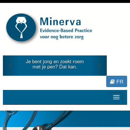
Previous
Next
Je bent jong en zoekt roem
Je duid
met je pen? Dat kan.
literat
FR
Toggle
navigat