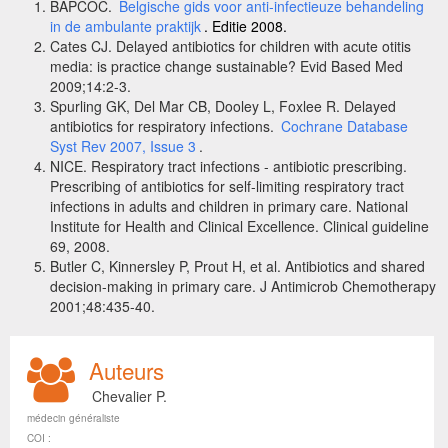
BAPCOC.
Belgische gids voor anti-infectieuze behandeling
in de ambulante praktijk
. Editie 2008.
Cates CJ. Delayed antibiotics for children with acute otitis
media: is practice change sustainable? Evid Based Med
2009;14:2-3.
Spurling GK, Del Mar CB, Dooley L, Foxlee R. Delayed
antibiotics for respiratory infections.
Cochrane Database
Syst Rev 2007, Issue 3
.
NICE. Respiratory tract infections - antibiotic prescribing.
Prescribing of antibiotics for self-limiting respiratory tract
infections in adults and children in primary care. National
Institute for Health and Clinical Excellence. Clinical guideline
69, 2008.
Butler C, Kinnersley P, Prout H, et al. Antibiotics and shared
decision-making in primary care. J Antimicrob Chemotherapy
2001;48:435-40.
Auteurs
Chevalier P.
médecin généraliste
COI :