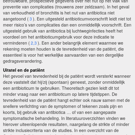
betrouwbare, prospectieve gegevens over het nut op het vlak van
preventie van complicaties (trouwens zeer zeldzaam). In het geval
van verkoudheid of bronchitis is het nut van antibiotica niet
aangetoond (
3
). Een uitgesteld antibioticumvoorschrift leidt niet tot
meer risico’s van complicaties dan een onmiddellijk voorschrift. Een
uitgesteld gebruik van antibiotica bij luchtweginfecties heeft het
voordeel om het antibioticumgebruik voor deze indicatie te
verminderen (
2,3
). Een ander belangrijk element waarmee we
rekening moeten houden is de tevredenheid van de patiënt, die
essentieel is voor het werkelijke aanvaarden van een dergelijke
gedragsverandering.
Uitstel en de patiënt
Het gevoel van tevredenheid bij de patiënt wordt versterkt wanneer
deze vaststelt dat hij/zij (spontaan) geneest, zonder onmiddellijk
een antibioticum te gebruiken. Theoretisch gezien leidt dit tot
minder vraag naar een antibioticum op latere tijdstippen. De
tevredenheid van de patiënt hangt echter ook nauw samen met de
snellere verlichting van de symptomen of tekenen zoals pijn en
koorts, bij gebruik van antibiotica … of van een aangepaste
symptomatische behandeling. In literatuuroverzichten vinden we
hierover uiteenlopende resultaten, naargelang de strikte of minder
strikte inclusiecriteria van de studies. In een overzicht van de