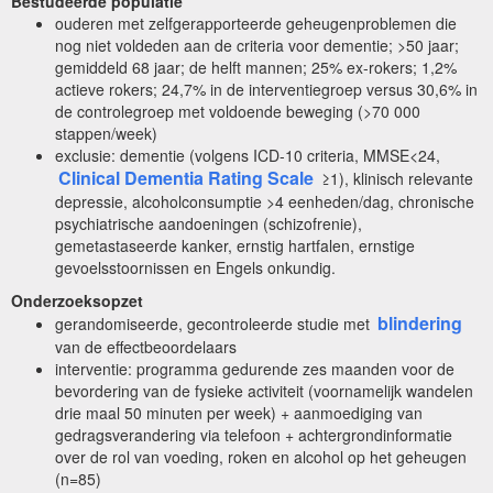
Bestudeerde populatie
ouderen met zelfgerapporteerde geheugenproblemen die
nog niet voldeden aan de criteria voor dementie; >50 jaar;
gemiddeld 68 jaar; de helft mannen; 25% ex-rokers; 1,2%
actieve rokers; 24,7% in de interventiegroep versus 30,6% in
de controlegroep met voldoende beweging (>70 000
stappen/week)
exclusie: dementie (volgens ICD-10 criteria, MMSE<24,
Clinical Dementia Rating Scale
≥1), klinisch relevante
depressie, alcoholconsumptie >4 eenheden/dag, chronische
psychiatrische aandoeningen (schizofrenie),
gemetastaseerde kanker, ernstig hartfalen, ernstige
gevoelsstoornissen en Engels onkundig.
Onderzoeksopzet
blindering
gerandomiseerde, gecontroleerde studie met
van de effectbeoordelaars
interventie: programma gedurende zes maanden voor de
bevordering van de fysieke activiteit (voornamelijk wandelen
drie maal 50 minuten per week) + aanmoediging van
gedragsverandering via telefoon + achtergrondinformatie
over de rol van voeding, roken en alcohol op het geheugen
(n=85)