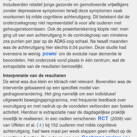
includeerden relatief jonge gezonde en gemotiveerde vrijwilligers
zonder depressieve symptomen terwijl deze symptomen vaak
voorkomen bij milde cognitieve achteruitgang. Dit betekent dat de
onderzoeksgroep niet representatief is voor alle ouderen met
geheugenstoornissen. Ook de powerberekening klopte niet: men
ging uit van een achteruitgang in de controlegroep van minstens
zes punten per jaar op de ADAS-cog-schaal. Na twaalf maanden
was de achteruitgang hier slechts 0,04 punten. Deze studie had
power
eveneens te weinig
om de evolutie naar dementie te
beoordelen. Het onderzoek vond plaats in één centrum, wat de
extrapolatie van de resultaten bemoeilijkt.
Interpretatie van de resultaten
De winst was dus klein en klinisch niet relevant. Bovendien was de
interventie gebaseerd op een specifiek model van
gedragsverandering. Het ging namelijk om een individueel
uitgewerkt bewegingsprogramma, met frequente feedback over
vooruitgang en met nadruk op de voordelen verbonden aan fysieke
activiteit. Hierdoor is extrapolatie naar de dagdagelijkse praktijk
RCT
moeilijk te realiseren. In een nadien verschenen
(2008) van
van Uffelen et al. (
4
) bij 152 ouderen met milde cognitieve
achteruitgang, had twee maal per week stappen geen effect op de