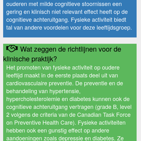
ouderen met milde cognitieve stoornissen een
gering en klinisch niet relevant effect heeft op de
cognitieve achteruitgang. Fysieke activiteit biedt
tal van andere voordelen voor deze leeftijdsgroep.
Wat zeggen de richtlijnen voor de
klinische praktijk?
Het promoten van fysieke activiteit op oudere
leeftijd maakt in de eerste plaats deel uit van
cardiovasculaire preventie. De preventie en de
behandeling van hypertensie,
hypercholesterolemie en diabetes kunnen ook de
cognitieve achteruitgang vertragen (grade B, level
2 volgens de criteria van de Canadian Task Force
on Preventive Health Care). Fysieke activiteiten
hebben ook een gunstig effect op andere
aandoeningen zoals depressie en diabetes. Ze