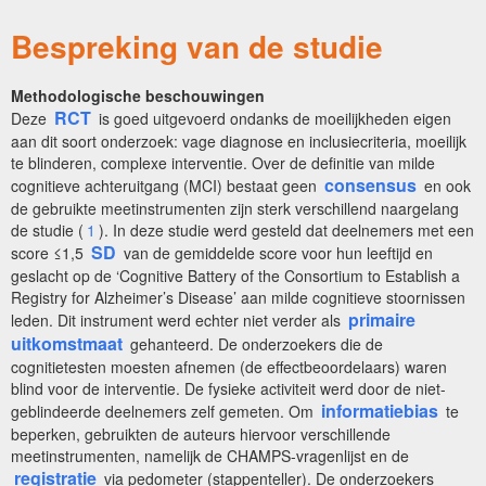
Bespreking van de studie
Methodologische beschouwingen
RCT
Deze
is goed uitgevoerd ondanks de moeilijkheden eigen
aan dit soort onderzoek: vage diagnose en inclusiecriteria, moeilijk
te blinderen, complexe interventie. Over de definitie van milde
consensus
cognitieve achteruitgang (MCI) bestaat geen
en ook
de gebruikte meetinstrumenten zijn sterk verschillend naargelang
de studie (
1
). In deze studie werd gesteld dat deelnemers met een
SD
score ≤1,5
van de gemiddelde score voor hun leeftijd en
geslacht op de ‘Cognitive Battery of the Consortium to Establish a
Registry for Alzheimer’s Disease’ aan milde cognitieve stoornissen
primaire
leden. Dit instrument werd echter niet verder als
uitkomstmaat
gehanteerd. De onderzoekers die de
cognitietesten moesten afnemen (de effectbeoordelaars) waren
blind voor de interventie. De fysieke activiteit werd door de niet-
informatiebias
geblindeerde deelnemers zelf gemeten. Om
te
beperken, gebruikten de auteurs hiervoor verschillende
meetinstrumenten, namelijk de CHAMPS-vragenlijst en de
registratie
via pedometer (stappenteller). De onderzoekers