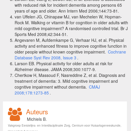
with reduced risk for incident dementia among persons 65
years of age and older. Ann Intern Med 2006;144:73-81.
van Uffelen JG, Chinapaw MJ, van Mechelen W, Hopman-
Rock M. Walking or vitamin B for cognition in older adults with
mild cognitive impairment? A randomised controlled trial. Br J
Sports Med 2008;42:344-51.
Angevaren M, Aufdemkampe G, Verhaar HJ, et al. Physical
activity and enhanced fitness to improve cognitive function in
older people without known cognitive impairment.
Cochrane
Database Syst Rev 2008, Issue 3
.
Larson EB. Physical activity for older adults at risk for
Alzheimer disease. JAMA 2008;300:1077-9.
Chertkow H, Massoud F, Nasreddine Z, et al. Diagnosis and
treatment of dementia: 3. Mild cognitive impairment and
cognitive impairment without dementia.
CMAJ
2008;178:1273-85
.
Auteurs
Michiels B.
Vakgroep Eerstelijns- en Interdisciplinaire Zorg, Centrum voor Huisartsgeneeskunde,