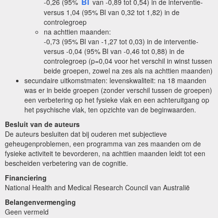
BI
-0,26 (95%
van -0,89 tot 0,54) in de interventie-
versus 1,04 (95% BI van 0,32 tot 1,82) in de
controlegroep
na achttien maanden:
-0,73 (95% BI van -1,27 tot 0,03) in de interventie-
versus -0,04 (95% BI van -0,46 tot 0,88) in de
controlegroep (p=0,04 voor het verschil in winst tussen
beide groepen, zowel na zes als na achttien maanden)
secundaire uitkomstmaten: levenskwaliteit: na 18 maanden
was er in beide groepen (zonder verschil tussen de groepen)
een verbetering op het fysieke vlak en een achteruitgang op
het psychische vlak, ten opzichte van de beginwaarden.
Besluit van de auteurs
De auteurs besluiten dat bij ouderen met subjectieve
geheugenproblemen, een programma van zes maanden om de
fysieke activiteit te bevorderen, na achttien maanden leidt tot een
bescheiden verbetering van de cognitie.
Financiering
National Health and Medical Research Council van Australië
Belangenvermenging
Geen vermeld