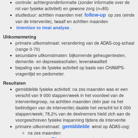
controle: achtergrondinformatie (zonder informatie over de
rol van fysieke activiteit) en gewone zorg (n=85)
follow-up
studieduur: achttien maanden met
op zes (einde
van de interventie), twaalf en achttien maanden
intention to treat analyse
.
Uitkomstmeting
primaire uitkomstmaat: verandering van de ADAS-cog-schaal
(range 0-70)
secundaire uitkomstmaten: bijkomende geheugentesten,
dementie- en depressieschalen, levenskwaliteit
bepaling van de fysieke activiteit op basis van CHAMPS-
vragenlijst en pedometer.
Resultaten
gemiddelde fysieke activiteit: na zes maanden was er een
verschil van 9 000 stappen/week in het voordeel van de
interventiegroep, na achttien maanden (één jaar na het
beëindigen van de interventie) daalde het verschil tot 6 000
stappen/week; 78,2% van de deelnemers hield zich aan de
voorgeschreven fysieke inspanning tijdens de interventie
gemiddelde
primaire uitkomstmaat:
winst op ADAS-cog:
na zes maanden: