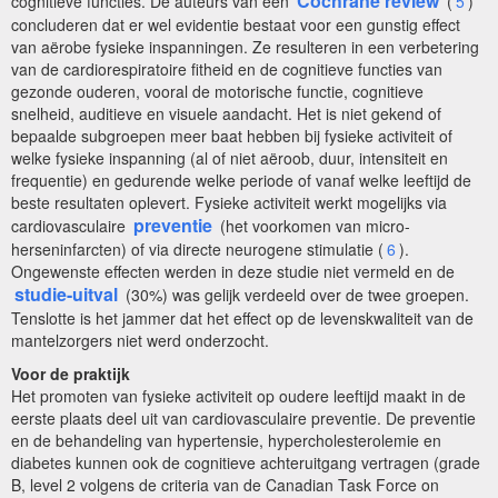
Cochrane review
cognitieve functies. De auteurs van een
(
5
)
concluderen dat er wel evidentie bestaat voor een gunstig effect
van aërobe fysieke inspanningen. Ze resulteren in een verbetering
van de cardiorespiratoire fitheid en de cognitieve functies van
gezonde ouderen, vooral de motorische functie, cognitieve
snelheid, auditieve en visuele aandacht. Het is niet gekend of
bepaalde subgroepen meer baat hebben bij fysieke activiteit of
welke fysieke inspanning (al of niet aëroob, duur, intensiteit en
frequentie) en gedurende welke periode of vanaf welke leeftijd de
beste resultaten oplevert. Fysieke activiteit werkt mogelijks via
preventie
cardiovasculaire
(het voorkomen van micro-
herseninfarcten) of via directe neurogene stimulatie (
6
).
Ongewenste effecten werden in deze studie niet vermeld en de
studie-uitval
(30%) was gelijk verdeeld over de twee groepen.
Tenslotte is het jammer dat het effect op de levenskwaliteit van de
mantelzorgers niet werd onderzocht.
Voor de praktijk
Het promoten van fysieke activiteit op oudere leeftijd maakt in de
eerste plaats deel uit van cardiovasculaire preventie. De preventie
en de behandeling van hypertensie, hypercholesterolemie en
diabetes kunnen ook de cognitieve achteruitgang vertragen (grade
B, level 2 volgens de criteria van de Canadian Task Force on