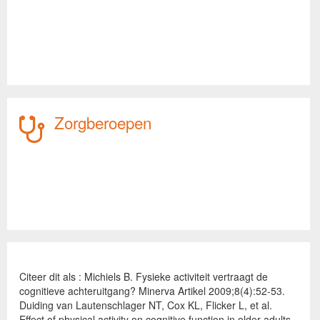
Zorgberoepen
Citeer dit als : Michiels B. Fysieke activiteit vertraagt de
cognitieve achteruitgang? Minerva Artikel 2009;8(4):52-53.
Duiding van Lautenschlager NT, Cox KL, Flicker L, et al.
Effect of physical activity on cognitive function in older adults