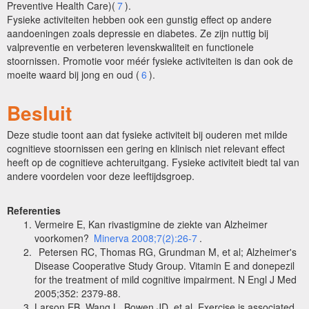
Preventive Health Care)(
7
).
Fysieke activiteiten hebben ook een gunstig effect op andere
aandoeningen zoals depressie en diabetes. Ze zijn nuttig bij
valpreventie en verbeteren levenskwaliteit en functionele
stoornissen. Promotie voor méér fysieke activiteiten is dan ook de
moeite waard bij jong en oud (
6
).
Besluit
Deze studie toont aan dat fysieke activiteit bij ouderen met milde
cognitieve stoornissen een gering en klinisch niet relevant effect
heeft op de cognitieve achteruitgang. Fysieke activiteit biedt tal van
andere voordelen voor deze leeftijdsgroep.
Referenties
Vermeire E, Kan rivastigmine de ziekte van Alzheimer
voorkomen?
Minerva 2008;7(2):26-7
.
Petersen RC, Thomas RG, Grundman M, et al; Alzheimer's
Disease Cooperative Study Group. Vitamin E and donepezil
for the treatment of mild cognitive impairment. N Engl J Med
2005;352: 2379-88.
Larson EB, Wang L, Bowen JD, et al. Exercise is associated