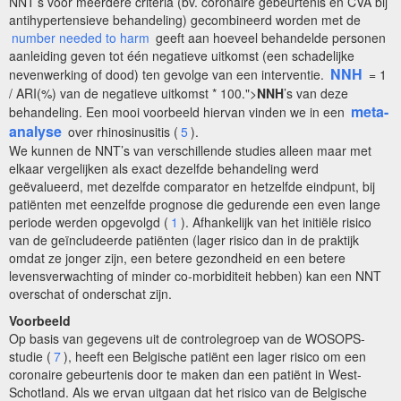
NNT’s voor meerdere criteria (bv. coronaire gebeurtenis en CVA bij
antihypertensieve behandeling) gecombineerd worden met de
number needed to harm
geeft aan hoeveel behandelde personen
aanleiding geven tot één negatieve uitkomst (een schadelijke
NNH
nevenwerking of dood) ten gevolge van een interventie.
= 1
/ ARI(%) van de negatieve uitkomst * 100.">
NNH
’s van deze
meta-
behandeling. Een mooi voorbeeld hiervan vinden we in een
analyse
over rhinosinusitis (
5
).
We kunnen de NNT’s van verschillende studies alleen maar met
elkaar vergelijken als exact dezelfde behandeling werd
geëvalueerd, met dezelfde comparator en hetzelfde eindpunt, bij
patiënten met eenzelfde prognose die gedurende een even lange
periode werden opgevolgd (
1
). Afhankelijk van het initiële risico
van de geïncludeerde patiënten (lager risico dan in de praktijk
omdat ze jonger zijn, een betere gezondheid en een betere
levensverwachting of minder co-morbiditeit hebben) kan een NNT
overschat of onderschat zijn.
Voorbeeld
Op basis van gegevens uit de controlegroep van de WOSOPS-
studie (
7
), heeft een Belgische patiënt een lager risico om een
coronaire gebeurtenis door te maken dan een patiënt in West-
Schotland. Als we ervan uitgaan dat het risico van de Belgische