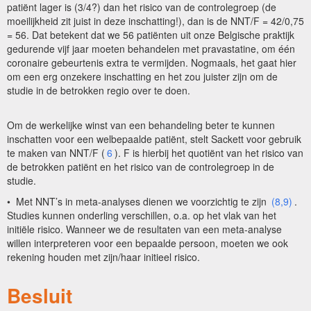
patiënt lager is (3/4?) dan het risico van de controlegroep (de
moeilijkheid zit juist in deze inschatting!), dan is de NNT/F = 42/0,75
= 56. Dat betekent dat we 56 patiënten uit onze Belgische praktijk
gedurende vijf jaar moeten behandelen met pravastatine, om één
coronaire gebeurtenis extra te vermijden. Nogmaals, het gaat hier
om een erg onzekere inschatting en het zou juister zijn om de
studie in de betrokken regio over te doen.
Om de werkelijke winst van een behandeling beter te kunnen
inschatten voor een welbepaalde patiënt, stelt Sackett voor gebruik
te maken van NNT/F (
6
). F is hierbij het quotiënt van het risico van
de betrokken patiënt en het risico van de controlegroep in de
studie.
• Met NNT’s in meta-analyses dienen we voorzichtig te zijn
(8,9)
.
Studies kunnen onderling verschillen, o.a. op het vlak van het
initiële risico. Wanneer we de resultaten van een meta-analyse
willen interpreteren voor een bepaalde persoon, moeten we ook
rekening houden met zijn/haar initieel risico.
Besluit