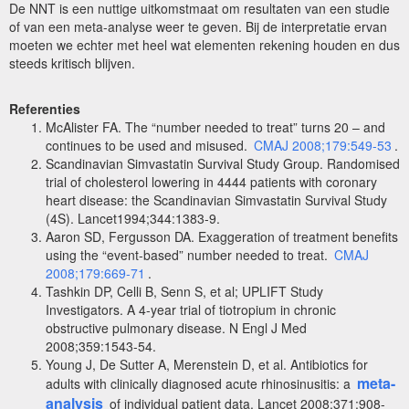
De NNT is een nuttige uitkomstmaat om resultaten van een studie
of van een meta-analyse weer te geven. Bij de interpretatie ervan
moeten we echter met heel wat elementen rekening houden en dus
steeds kritisch blijven.
Referenties
McAlister FA. The “number needed to treat” turns 20 – and
continues to be used and misused.
CMAJ 2008;179:549-53
.
Scandinavian Simvastatin Survival Study Group. Randomised
trial of cholesterol lowering in 4444 patients with coronary
heart disease: the Scandinavian Simvastatin Survival Study
(4S). Lancet1994;344:1383-9.
Aaron SD, Fergusson DA. Exaggeration of treatment benefits
using the “event-based” number needed to treat.
CMAJ
2008;179:669-71
.
Tashkin DP, Celli B, Senn S, et al; UPLIFT Study
Investigators.
A 4-year trial of tiotropium in chronic
obstructive pulmonary disease. N Engl J Med
2008;359:1543-54.
Young J, De Sutter A, Merenstein D, et al. Antibiotics for
meta-
adults with clinically diagnosed acute rhinosinusitis: a
analysis
of individual patient data. Lancet 2008;371:908-