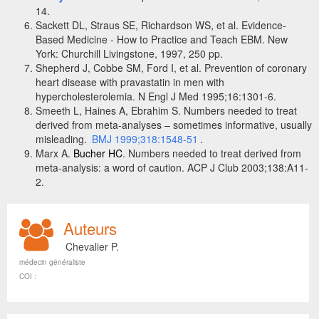
14.
Sackett DL, Straus SE, Richardson WS, et al. Evidence-
Based Medicine - How to Practice and Teach EBM. New
York: Churchill Livingstone, 1997, 250 pp.
Shepherd J, Cobbe SM, Ford I
, et al. Prevention of coronary
heart disease with pravastatin in men with
hypercholesterolemia. N Engl J Med 1995;16:1301-6.
Smeeth L, Haines A, Ebrahim S. Numbers needed to treat
derived from meta-analyses – sometimes informative, usually
misleading.
BMJ 1999;318:1548-51
.
Marx A.
Bucher HC
. Numbers needed to treat derived from
meta-analysis: a word of caution. ACP J Club 2003;138:A11-
2.
Auteurs
Chevalier P.
médecin généraliste
COI :