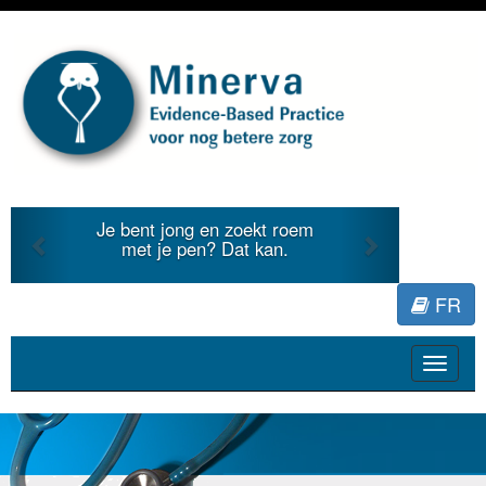
Previous
Next
roem
Je duidt internationale
.
literatuur voor Minerva.
FR
Toggle
navigat