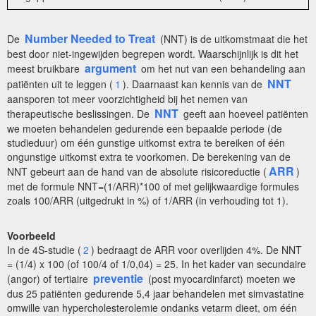
Number Needed to Treat
De
(NNT) is de uitkomstmaat die het
best door niet-ingewijden begrepen wordt. Waarschijnlijk is dit het
argument
meest bruikbare
om het nut van een behandeling aan
NNT
patiënten uit te leggen (
1
). Daarnaast kan kennis van de
aansporen tot meer voorzichtigheid bij het nemen van
NNT
therapeutische beslissingen. De
geeft aan hoeveel patiënten
we moeten behandelen gedurende een bepaalde periode (de
studieduur) om één gunstige uitkomst extra te bereiken of één
ongunstige uitkomst extra te voorkomen. De berekening van de
ARR
NNT gebeurt aan de hand van de absolute risicoreductie (
)
met de formule NNT=(1/ARR)*100 of met gelijkwaardige formules
zoals 100/ARR (uitgedrukt in %) of 1/ARR (in verhouding tot 1).
Voorbeeld
In de 4S-studie (
2
) bedraagt de ARR voor overlijden 4%. De NNT
= (1/4) x 100 (of 100/4 of 1/0,04) = 25. In het kader van secundaire
preventie
(angor) of tertiaire
(post myocardinfarct) moeten we
dus 25 patiënten gedurende 5,4 jaar behandelen met simvastatine
omwille van hypercholesterolemie ondanks vetarm dieet, om één