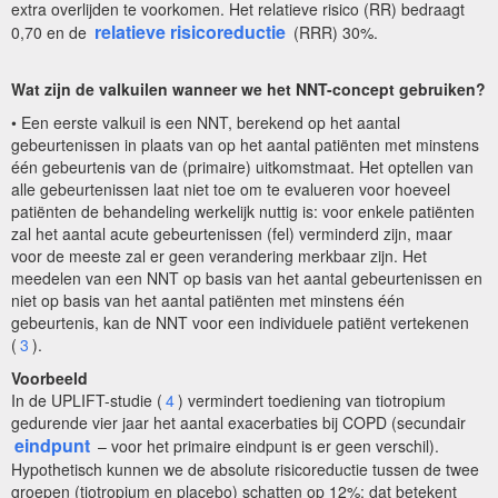
extra overlijden te voorkomen. Het relatieve risico (RR) bedraagt
relatieve risicoreductie
0,70 en de
(RRR) 30%.
Wat zijn de valkuilen wanneer we het NNT-concept gebruiken?
• Een eerste valkuil is een NNT, berekend op het aantal
gebeurtenissen in plaats van op het aantal patiënten met minstens
één gebeurtenis van de (primaire) uitkomstmaat. Het optellen van
alle gebeurtenissen laat niet toe om te evalueren voor hoeveel
patiënten de behandeling werkelijk nuttig is: voor enkele patiënten
zal het aantal acute gebeurtenissen (fel) verminderd zijn, maar
voor de meeste zal er geen verandering merkbaar zijn. Het
meedelen van een NNT op basis van het aantal gebeurtenissen en
niet op basis van het aantal patiënten met minstens één
gebeurtenis, kan de NNT voor een individuele patiënt vertekenen
(
3
).
Voorbeeld
In de UPLIFT-studie (
4
) vermindert toediening van tiotropium
gedurende vier jaar het aantal exacerbaties bij COPD (secundair
eindpunt
– voor het primaire eindpunt is er geen verschil).
Hypothetisch kunnen we de absolute risicoreductie tussen de twee
groepen (tiotropium en placebo) schatten op 12%; dat betekent