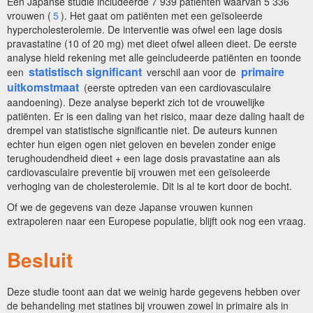
Een Japanse studie includeerde 7 939 patiënten waarvan 5 336
vrouwen (
5
). Het gaat om patiënten met een geïsoleerde
hypercholesterolemie. De interventie was ofwel een lage dosis
pravastatine (10 of 20 mg) met dieet ofwel alleen dieet. De eerste
analyse hield rekening met alle geincludeerde patiënten en toonde
statistisch significant
primaire
een
verschil aan voor de
uitkomstmaat
(eerste optreden van een cardiovasculaire
aandoening). Deze analyse beperkt zich tot de vrouwelijke
patiënten. Er is een daling van het risico, maar deze daling haalt de
drempel van statistische significantie niet. De auteurs kunnen
echter hun eigen ogen niet geloven en bevelen zonder enige
terughoudendheid dieet + een lage dosis pravastatine aan als
cardiovasculaire preventie bij vrouwen met een geïsoleerde
verhoging van de cholesterolemie. Dit is al te kort door de bocht.
Of we de gegevens van deze Japanse vrouwen kunnen
extrapoleren naar een Europese populatie, blijft ook nog een vraag.
Besluit
Deze studie toont aan dat we weinig harde gegevens hebben over
de behandeling met statines bij vrouwen zowel in primaire als in