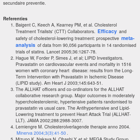
secundaire preventie.
Referenties
Baigent C, Keech A, Kearney PM, et al. Cholesterol
Efficacy
Treatment Trialists' (CTT) Collaborators
.
and
meta-
safety of cholesterol-lowering treatment: prospective
analysis
of data from 90,056 participants in 14 randomised
trials of statins. Lancet 2005;36:1267-78.
Hague W, Forder P, Simes J, et al;
LIPID Investigators
.
Pravastatin on cardiovascular events and mortality in 1516
women with coronary heart disease: results from the Long-
Term Intervention with Pravastatin in Ischemic Disease
(LIPID study). Am Heart J 2003;145:643-51.
The ALLHAT officers and co-ordinators for the ALLHAT
collaborative research group. Major outcomes in moderately
hypercholesterolemic, hypertensive patients randomised to
pravastatin vs usual care. The Antihypertensive and Lipid-
Lowering treatment to prevent Heart Attack Trial (ALLHAT-
LLT). JAMA 2002;288:2988-3007.
Lemiengre M. Cholesterolverlagende therapie anno 2004.
Minerva 2004;3(3):41-50
.
Mizuno K, Nakaya N, Ohashi Y, et al; MEGA Study Group.