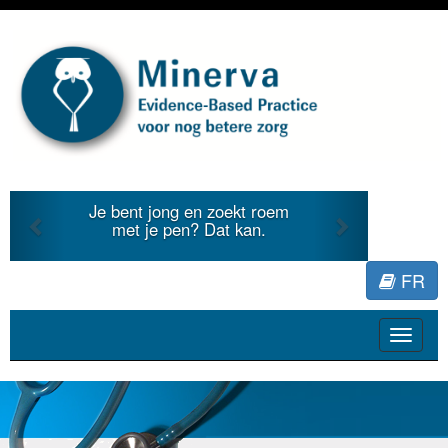
Previous
Next
Je bent jong en zoekt roem
Je duidt 
met je pen? Dat kan.
literatuu
FR
Toggle
navigat