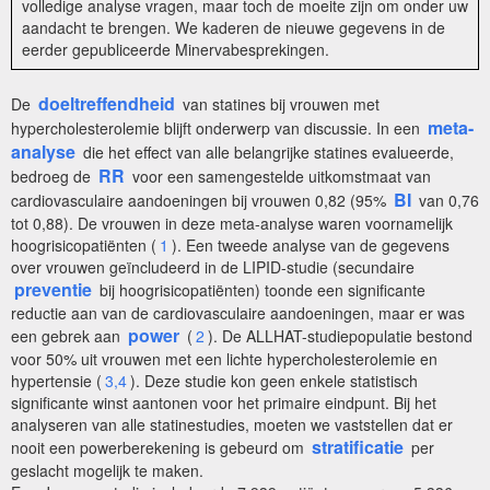
volledige analyse vragen, maar toch de moeite zijn om onder uw
aandacht te brengen. We kaderen de nieuwe gegevens in de
eerder gepubliceerde Minervabesprekingen.
doeltreffendheid
De
van statines bij vrouwen met
meta-
hypercholesterolemie blijft onderwerp van discussie. In een
analyse
die het effect van alle belangrijke statines evalueerde,
RR
bedroeg de
voor een samengestelde uitkomstmaat van
BI
cardiovasculaire aandoeningen bij vrouwen 0,82 (95%
van 0,76
tot 0,88). De vrouwen in deze meta-analyse waren voornamelijk
hoogrisicopatiënten (
1
). Een tweede analyse van de gegevens
over vrouwen geïncludeerd in de LIPID-studie (secundaire
preventie
bij hoogrisicopatiënten) toonde een significante
reductie aan van de cardiovasculaire aandoeningen, maar er was
power
een gebrek aan
(
2
). De ALLHAT-studiepopulatie bestond
voor 50% uit vrouwen met een lichte hypercholesterolemie en
hypertensie (
3,4
). Deze studie kon geen enkele statistisch
significante winst aantonen voor het primaire eindpunt. Bij het
analyseren van alle statinestudies, moeten we vaststellen dat er
stratificatie
nooit een powerberekening is gebeurd om
per
geslacht mogelijk te maken.