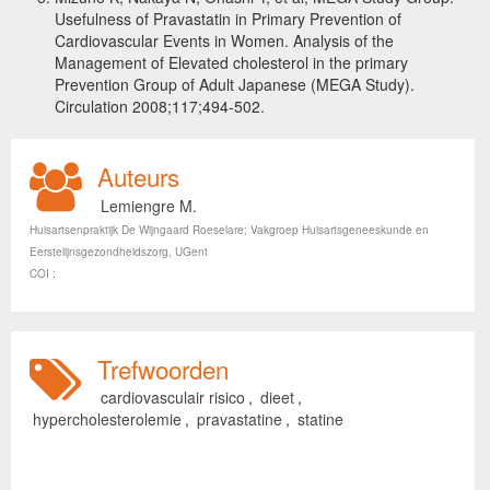
Usefulness of Pravastatin in Primary Prevention of
Cardiovascular Events in Women. Analysis of the
Management of Elevated cholesterol in the primary
Prevention Group of Adult Japanese (MEGA Study).
Circulation 2008;117;494-502.
Auteurs
Lemiengre M.
Huisartsenpraktijk De Wijngaard Roeselare; Vakgroep Huisartsgeneeskunde en
Eerstelijnsgezondheidszorg, UGent
COI :
Trefwoorden
cardiovasculair risico
,
dieet
,
hypercholesterolemie
,
pravastatine
,
statine