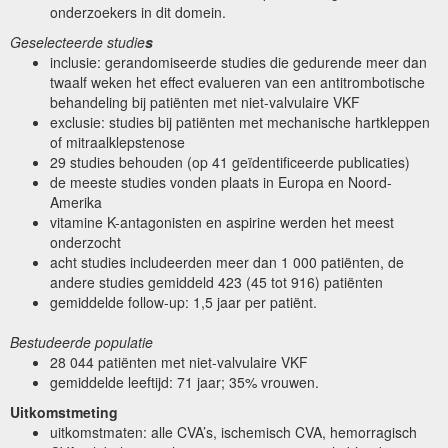
onderzoekers in dit domein.
Geselecteerde studie
s
inclusie: gerandomiseerde studies die gedurende meer dan
twaalf weken het effect evalueren van een antitrombotische
behandeling bij patiënten met niet-valvulaire VKF
exclusie: studies bij patiënten met mechanische hartkleppen
of mitraalklepstenose
29 studies behouden (op 41 geïdentificeerde publicaties)
de meeste studies vonden plaats in Europa en Noord-
Amerika
vitamine K-antagonisten en aspirine werden het meest
onderzocht
acht studies includeerden meer dan 1 000 patiënten, de
andere studies gemiddeld 423 (45 tot 916) patiënten
gemiddelde follow-up: 1,5 jaar per patiënt.
Bestudeerde populatie
28 044 patiënten met niet-valvulaire VKF
gemiddelde leeftijd: 71 jaar; 35% vrouwen.
Uitkomstmeting
uitkomstmaten: alle CVA’s, ischemisch CVA, hemorragisch