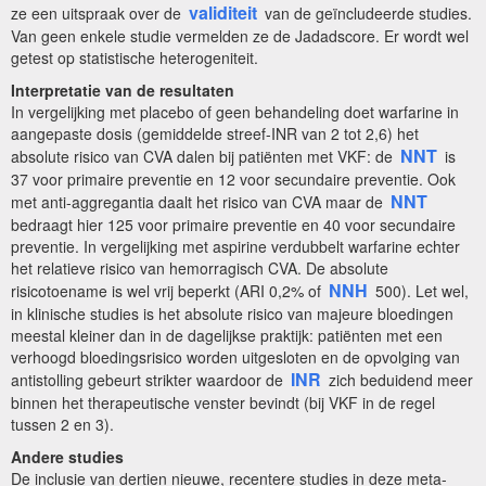
validiteit
ze een uitspraak over de
van de geïncludeerde studies.
Van geen enkele studie vermelden ze de Jadadscore. Er wordt wel
getest op statistische heterogeniteit.
Interpretatie van de resultaten
In vergelijking met placebo of geen behandeling doet warfarine in
aangepaste dosis (gemiddelde streef-INR van 2 tot 2,6) het
NNT
absolute risico van CVA dalen bij patiënten met VKF: de
is
37 voor primaire preventie en 12 voor secundaire preventie. Ook
NNT
met anti-aggregantia daalt het risico van CVA maar de
bedraagt hier 125 voor primaire preventie en 40 voor secundaire
preventie. In
vergelijking met
aspirine verdubbelt warfarine echter
het relatieve risico van hemorragisch CVA. De absolute
NNH
risicotoename is wel vrij beperkt (ARI 0,2% of
500). Let wel,
in klinische studies is het absolute risico van majeure bloedingen
meestal kleiner dan in de dagelijkse praktijk: patiënten met een
verhoogd bloedingsrisico worden uitgesloten en de opvolging van
INR
antistolling gebeurt strikter waardoor de
zich beduidend meer
binnen het therapeutische venster bevindt (bij VKF in de regel
tussen 2 en 3).
Andere studies
De inclusie van dertien nieuwe, recentere studies in deze meta-