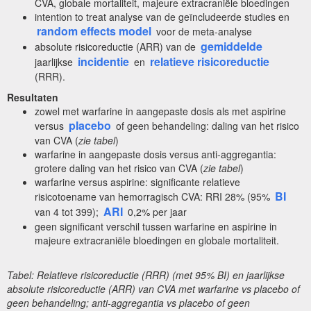
CVA, globale mortaliteit, majeure extracraniële bloedingen
intention to treat analyse van de geïncludeerde studies en
random effects model
voor de meta-analyse
gemiddelde
absolute risicoreductie (ARR) van de
incidentie
relatieve risicoreductie
jaarlijkse
en
(RRR).
Resultaten
zowel met warfarine in aangepaste dosis als met aspirine
placebo
versus
of geen behandeling: daling van het risico
van CVA (
zie tabel
)
warfarine in aangepaste dosis versus anti-aggregantia:
grotere daling van het risico van CVA (
zie tabel
)
warfarine versus aspirine: significante relatieve
BI
risicotoename van hemorragisch CVA: RRI 28% (95%
ARI
van 4 tot 399);
0,2% per jaar
geen significant verschil tussen warfarine en aspirine in
majeure extracraniële bloedingen en globale mortaliteit.
Tabel: Relatieve risicoreductie (RRR) (met 95% BI) en jaarlijkse
absolute risicoreductie (ARR) van CVA met warfarine vs placebo of
geen behandeling; anti-aggregantia vs placebo of geen