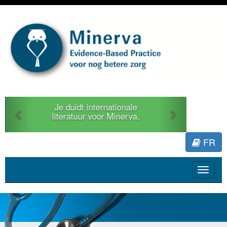
Previous
Next
Je duidt internationale
literatuur voor Minerva.
FR
Toggle
navigat