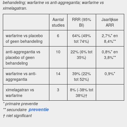
behandeling; warfarine vs anti-aggregantia; warfarine vs
ximelagatran.
Aantal
RRR (95%
Jaarlijkse
studies
BI)
ARR
warfarine vs placebo
6
64% (49%
2,7%* en
of geen behandeling
tot 74%)
8,4%**
anti-aggregantia vs
10
22% (6% tot
0,8%* en
placebo of geen
35%)
3,8%**
behandeling
warfarine vs anti-
14
39% (22%
0,9%*
aggregantia
tot 52%)
ximelagatran vs
3
8% (-38% tot
warfarine
38%)†
* primaire preventie
preventie
** secundaire
† niet significant