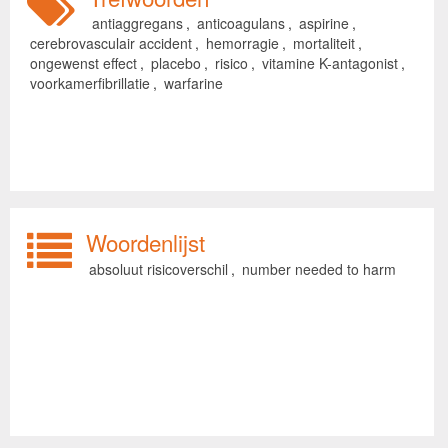
antiaggregans
,
anticoagulans
,
aspirine
,
cerebrovasculair accident
,
hemorragie
,
mortaliteit
,
ongewenst effect
,
placebo
,
risico
,
vitamine K-antagonist
,
voorkamerfibrillatie
,
warfarine
Woordenlijst
absoluut risicoverschil
,
number needed to harm