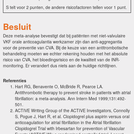
S telt voor 2 punten, de andere risicofactoren tellen voor 1 punt.
Besluit
Deze meta-analyse bevestigt dat bij patiënten met niet-valvulaire
VKF orale anticoagulantia werkzamer zijn dan anti-aggregantia
voor de preventie van CVA. Bij de keuze van een antitrombotische
behandeling moeten we echter rekening houden met het absolute
risico van CVA, het bloedingsrisico en de kwaliteit van de INR-
monitoring. Er verandert dus niets aan de huidige richtlijnen.
Referenties
Hart RG, Benavente O, McBride R, Pearce LA.
Antithrombotic therapy to prevent stroke in patients with atrial
fibrillation: a meta-analysis.
Ann Intern Med 1999;131:492-
501.
ACTIVE Writing Group of the ACTIVE Investigators, Connolly
S, Pogue J, Hart R, et al. Clopidogrel plus aspirin versus oral
anticoagulation for atrial fibrillation in the Atrial fibrillation
Clopidogrel Trial with Irbesartan for prevention of Vascular