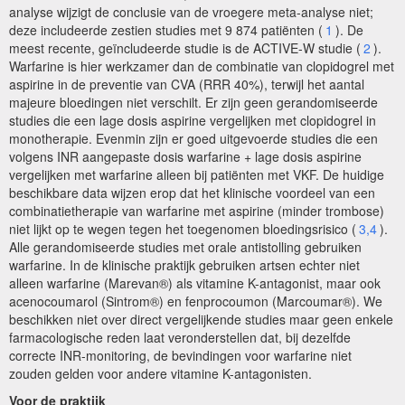
analyse wijzigt de conclusie van de vroegere meta-analyse niet;
deze includeerde zestien studies met 9 874 patiënten (
1
). De
meest recente, geïncludeerde studie is de ACTIVE-W studie (
2
).
Warfarine is hier werkzamer dan de combinatie van clopidogrel met
aspirine in de preventie van CVA (RRR 40%), terwijl het aantal
majeure bloedingen niet verschilt. Er zijn geen gerandomiseerde
studies die een lage dosis aspirine vergelijken met clopidogrel in
monotherapie. Evenmin zijn er goed uitgevoerde studies die een
volgens INR aangepaste dosis warfarine + lage dosis aspirine
vergelijken met warfarine alleen bij patiënten met VKF. De huidige
beschikbare data wijzen erop dat het klinische voordeel van een
combinatietherapie van warfarine met aspirine (minder trombose)
niet lijkt op te wegen tegen het toegenomen bloedingsrisico (
3,4
).
Alle gerandomiseerde studies met orale antistolling gebruiken
warfarine. In de klinische praktijk gebruiken artsen echter niet
alleen warfarine (Marevan®) als vitamine K-antagonist, maar ook
acenocoumarol (Sintrom®) en fenprocoumon (Marcoumar®). We
beschikken niet over direct vergelijkende studies maar geen enkele
farmacologische reden laat veronderstellen dat, bij dezelfde
correcte INR-monitoring, de bevindingen voor warfarine niet
zouden gelden voor andere vitamine K-antagonisten.
Voor de praktijk