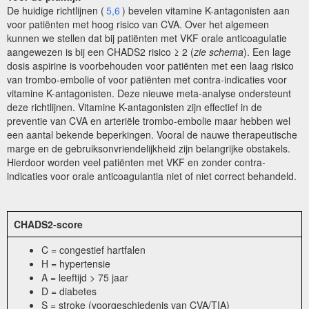
De huidige richtlijnen (
5,6
) bevelen
vitamine K-antagonisten
aan
voor patiënten met hoog risico van CVA. Over het algemeen
kunnen we stellen dat bij patiënten met VKF orale anticoagulatie
aangewezen is bij een CHADS2 risico ≥ 2 (
zie schema
). Een lage
dosis aspirine is voorbehouden voor patiënten met een laag risico
van trombo-embolie of voor patiënten met contra-indicaties voor
vitamine K-antagonisten
. Deze nieuwe meta-analyse ondersteunt
deze richtlijnen.
Vitamine K-antagonisten
zijn effectief in de
preventie van CVA en arteriële trombo-embolie maar hebben wel
een aantal bekende beperkingen. Vooral de nauwe therapeutische
marge en de gebruiksonvriendelijkheid zijn belangrijke obstakels.
Hierdoor worden veel patiënten met VKF en zonder contra-
indicaties voor orale anticoagulantia niet of niet correct behandeld.
CHADS2-score
C = congestief hartfalen
H = hypertensie
A = leeftijd > 75 jaar
D = diabetes
S = stroke (voorgeschiedenis van CVA/TIA)