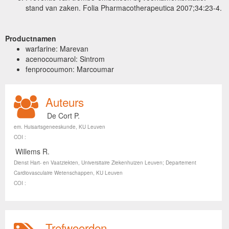
stand van zaken. Folia Pharmacotherapeutica 2007;34:23-4.
Productnamen
warfarine: Marevan
acenocoumarol: Sintrom
fenprocoumon: Marcoumar
Auteurs
De Cort P.
em. Huisartsgeneeskunde, KU Leuven
COI :
Willems R.
Dienst Hart- en Vaatziekten, Universitaire Ziekenhuizen Leuven; Departement
Cardiovasculaire Wetenschappen, KU Leuven
COI :
Trefwoorden