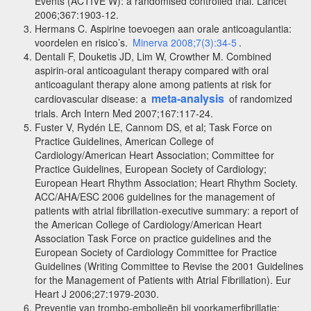
Events (ACTIVE W): a randomised controlled trial.
Lancet
2006;367:1903-12.
Hermans C. Aspirine toevoegen aan orale anticoagulantia:
voordelen en risico’s.
Minerva 2008;7(3):34-5
.
Dentali F, Douketis JD, Lim W, Crowther M. Combined
aspirin-oral anticoagulant therapy compared with oral
anticoagulant therapy alone among patients at risk for
meta-analysis
cardiovascular disease: a
of randomized
trials.
Arch Intern Med 2007;167:117-24.
Fuster V, Rydén LE, Cannom DS, et al; Task Force on
Practice Guidelines, American College of
Cardiology/American Heart Association; Committee for
Practice Guidelines, European Society of Cardiology;
European Heart Rhythm Association; Heart Rhythm Society.
ACC/AHA/ESC 2006 guidelines for the management of
patients with atrial fibrillation-executive summary: a report of
the American College of Cardiology/American Heart
Association Task Force on practice guidelines and the
European Society of Cardiology Committee for Practice
Guidelines (Writing Committee to Revise the 2001 Guidelines
for the Management of Patients with Atrial Fibrillation).
Eur
Heart J 2006;27:1979-2030.
Preventie van trombo-embolieën bij voorkamerfibrillatie: