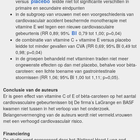
placebo
versus
leidde niet tot significante verschillen in
primaire en secundaire eindpunten
in de subgroep van vrouwen met een voorgeschiedenis van
cardiovasculair accident beschermde monotherapie met
vitamine E wel tegen een nieuwe cardiovasculaire
BI
gebeurtenis (RR 0,89; 95%
0,79 tot 1,00; p=0,04)
de combinatie van vitamine C + vitamine E versus placebo
leidde tot minder gevallen van CVA (RR 0,69; 95% BI 0,49 tot
0,98; p=0,04)
in de groepen behandeld met vitaminen traden niet meer
ongewenste effecten op dan met placebo, behalve voor bèta-
caroteen: een lichte toename van gastrointestinale
stoornissen (RR 1,06; 95% BI 1,00 tot 1,11; p=0,05).
Conclusie van de auteurs
Er is geen effect van vitamine C of E of bèta-caroteen op het aantal
cardiovasculaire gebeurtenissen bij De firma’s LaGrange en BASF
kwamen niet tussen in het verloop van het onderzoek.
Belangenvermenging van de auteurs wordt niet vermeld.vrouwen
met een verhoogd cardiovasculair risico.
Financiering
De studie werd gesponsord door het ‘National Heart Lung and