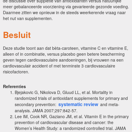
de discussie over suppletie van antioxidanten versus natuurlijke
meer gebalanceerde voorziening via gevarieerde gezonde voeding.
Daarmee zitten we opnieuw in de steeds weerkerende vraag naar
het nut van supplementen.
Besluit
Deze studie toont aan dat bèta-caroteen, vitamine C en vitamine E,
alleen of in combinatie, versus placebo geen betere bescherming
geven tegen cardiovasculaire aandoeningen, bij vrouwen na een
cardiovasculair accident of met tenminste 3 cardiovasculaire
risicofactoren.
Referenties
Bjejakovic G, Nikolova D, Gluud LL, et al. Mortality in
randomized trials of antioxidant supplements for primary and
systematic review
secondary prevention:
and meta-
analysis. JAMA 2007;297:842-57.
Lee IM, Cook NR, Gaziano JM, et al. Vitamin E in the primary
prevention of cardiovascular disease and cancer: the
Women’s Health Study: a randomized controlled trial. JAMA