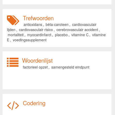
Trefwoorden
antioxidans
,
bèta-caroteen
,
cardiovasculair
lijden
,
cardiovasculair risico
,
cerebrovasculair accident
,
mortaliteit
,
myocardinfarct
,
placebo
,
vitamine C
,
vitamine
E
,
voedingssupplement
Woordenlijst
factorieel opzet
,
samengesteld eindpunt
Codering