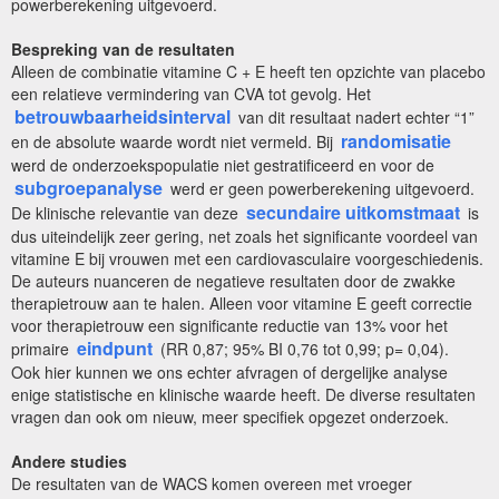
powerberekening uitgevoerd.
Bespreking van de resultaten
Alleen de combinatie vitamine C + E heeft ten opzichte van placebo
een relatieve vermindering van CVA tot gevolg. Het
betrouwbaarheidsinterval
van dit resultaat nadert echter “1”
randomisatie
en de absolute waarde wordt niet vermeld. Bij
werd de onderzoekspopulatie niet gestratificeerd en voor de
subgroepanalyse
werd er geen powerberekening uitgevoerd.
secundaire uitkomstmaat
De klinische relevantie van deze
is
dus uiteindelijk zeer gering, net zoals het significante voordeel van
vitamine E bij vrouwen met een cardiovasculaire voorgeschiedenis.
De auteurs nuanceren de negatieve resultaten door de zwakke
therapietrouw aan te halen. Alleen voor vitamine E geeft correctie
voor therapietrouw een significante reductie van 13% voor het
eindpunt
primaire
(RR 0,87; 95% BI 0,76 tot 0,99; p= 0,04).
Ook hier kunnen we ons echter afvragen of dergelijke analyse
enige statistische en klinische waarde heeft. De diverse resultaten
vragen dan ook om nieuw, meer specifiek opgezet onderzoek.
Andere studies
De resultaten van de WACS komen overeen met vroeger