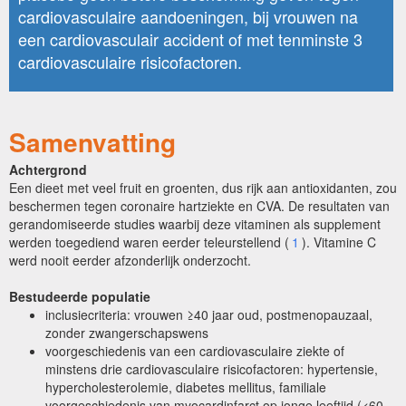
cardiovasculaire aandoeningen, bij vrouwen na
een cardiovasculair accident of met tenminste 3
cardiovasculaire risicofactoren.
Samenvatting
Achtergrond
Een dieet met veel fruit en groenten, dus rijk aan antioxidanten, zou
beschermen tegen coronaire hartziekte en CVA. De resultaten van
gerandomiseerde studies waarbij deze vitaminen als supplement
werden toegediend waren eerder teleurstellend (
1
). Vitamine C
werd nooit eerder afzonderlijk onderzocht.
Bestudeerde populatie
inclusiecriteria: vrouwen ≥40 jaar oud, postmenopauzaal,
zonder zwangerschapswens
voorgeschiedenis van een cardiovasculaire ziekte of
minstens drie cardiovasculaire risicofactoren: hypertensie,
hypercholesterolemie, diabetes mellitus, familiale
voorgeschiedenis van myocardinfarct op jonge leeftijd (<60