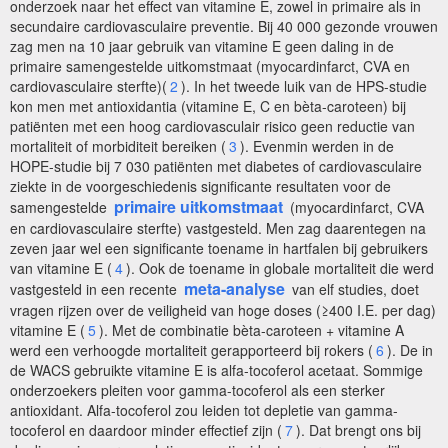
onderzoek naar het effect van vitamine E, zowel in primaire als in
secundaire cardiovasculaire preventie. Bij 40 000 gezonde vrouwen
zag men na 10 jaar gebruik van vitamine E geen daling in de
primaire samengestelde uitkomstmaat (myocardinfarct, CVA en
cardiovasculaire sterfte)(
2
). In het tweede luik van de HPS-studie
kon men met antioxidantia (vitamine E, C en bèta-caroteen) bij
patiënten met een hoog cardiovasculair risico geen reductie van
mortaliteit of morbiditeit bereiken (
3
). Evenmin werden in de
HOPE-studie bij 7 030 patiënten met diabetes of cardiovasculaire
ziekte in de voorgeschiedenis significante resultaten voor de
primaire uitkomstmaat
samengestelde
(myocardinfarct, CVA
en cardiovasculaire sterfte) vastgesteld. Men zag daarentegen na
zeven jaar wel een significante toename in hartfalen bij gebruikers
van vitamine E (
4
). Ook de toename in globale mortaliteit die werd
meta-analyse
vastgesteld in een recente
van elf studies, doet
vragen rijzen over de veiligheid van hoge doses (≥400 I.E. per dag)
vitamine E (
5
). Met de combinatie bèta-caroteen + vitamine A
werd een verhoogde mortaliteit gerapporteerd bij rokers (
6
). De in
de WACS gebruikte vitamine E is alfa-tocoferol acetaat. Sommige
onderzoekers pleiten voor gamma-tocoferol als een sterker
antioxidant. Alfa-tocoferol zou leiden tot depletie van gamma-
tocoferol en daardoor minder effectief zijn (
7
). Dat brengt ons bij