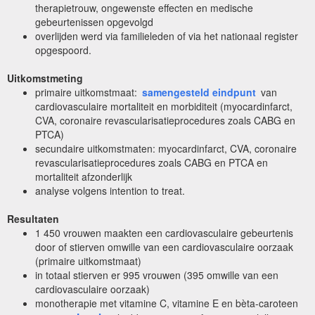
therapietrouw, ongewenste effecten en medische
gebeurtenissen opgevolgd
overlijden werd via familieleden of via het nationaal register
opgespoord.
Uitkomstmeting
primaire uitkomstmaat:
samengesteld eindpunt
van
cardiovasculaire mortaliteit en morbiditeit (myocardinfarct,
CVA, coronaire revascularisatieprocedures zoals CABG en
PTCA)
secundaire uitkomstmaten: myocardinfarct, CVA, coronaire
revascularisatieprocedures zoals CABG en PTCA en
mortaliteit afzonderlijk
analyse volgens intention to treat.
Resultaten
1 450 vrouwen maakten een cardiovasculaire gebeurtenis
door of stierven omwille van een cardiovasculaire oorzaak
(primaire uitkomstmaat)
in totaal stierven er 995 vrouwen (395 omwille van een
cardiovasculaire oorzaak)
monotherapie met vitamine C, vitamine E en bèta-caroteen