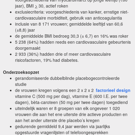
jaar), BMI
>
30, actief roken
exclusiecriteria: voorgeschiedenis van kanker, ernstige niet-
cardiovasculaire morbiditeit, gebruik van anticoagulantia
inclusie van 8 171 vrouwen; gemiddelde leeftijd van 60,6
(±8,8) jaar
de gemiddelde BMI bedroeg 30,3 (± 6,7) en 16% was roker
5 238 (64%) hadden reeds een cardiovasculaire gebeurtenis
doorgemaakt
2 933 (36%) hadden drie of meer cardiovasculaire
risicofactoren, 19% had diabetes.
Onderzoeksopzet
gerandomiseerde dubbelblinde placebogecontroleerde
studie
de vrouwen kregen volgens een 2 x 2 x 2
factorieel design
vitamine C (500 mg per dag), vitamine E (600 I.E. per twee
dagen), bèta-caroteen (50 mg per twee dagen) toegediend
uiteindelijk waren er 8 groepen van elk ongeveer 1 020
vrouwen die aan het ene uiterste drie actieve producten en
aan het ander uiterste drie placebo’s kregen
gedurende gemiddeld 9,4 jaar werden via jaarlijks
opgestuurde vragenlijsten of telefoongesprekken