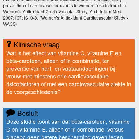
prevention of cardiovascular events in women: results from the
Women's Antioxidant Cardiovascular Study. Arch Intern Med
2007;167:1610-8. (Women’s Antioxidant Cardiovascular Study -
WACS)
Klinische vraag
Wat is het effect van vitamine C, vitamine E en
bèta-caroteen, alleen of in combinatie, ter
preventie van hart- en vaataandoeningen bij
vrouw met minstens drie cardiovasculaire
risicofactoren of met een cardiovasculaire ziekte in
de voorgeschiedenis?
Besluit
Deze studie toont aan dat bèta-caroteen, vitamine
C en vitamine E, alleen of in combinatie, versus
placebo geen betere bescherming geven tegen