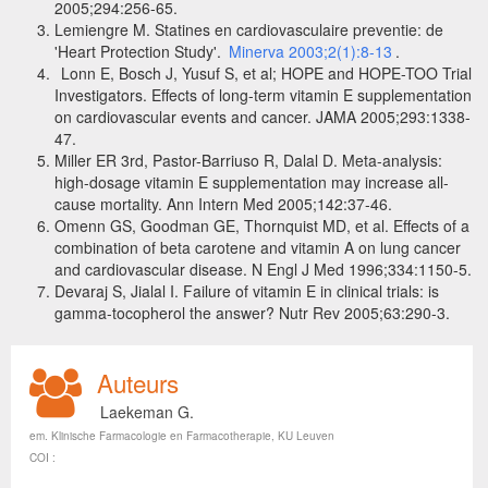
2005;294:256-65.
Lemiengre M.
Statines en cardiovasculaire preventie: de
'Heart Protection Study'
.
Minerva 2003;2(1):8-13
.
Lonn E, Bosch J, Yusuf S, et al; HOPE and HOPE-TOO Trial
Investigators. Effects of long-term vitamin E supplementation
on cardiovascular events and cancer. JAMA 2005;293:1338-
47.
Miller ER 3rd, Pastor-Barriuso R, Dalal D. Meta-analysis:
high-dosage vitamin E supplementation may increase all-
cause mortality. Ann Intern Med 2005;142:37-46.
Omenn GS, Goodman GE, Thornquist MD, et al. Effects of a
combination of beta carotene and vitamin A on lung cancer
and cardiovascular disease. N Engl J Med 1996;334:1150-5.
Devaraj S, Jialal I. Failure of vitamin E in clinical trials: is
gamma-tocopherol the answer? Nutr Rev 2005;63:290-3.
Auteurs
Laekeman G.
em. Klinische Farmacologie en Farmacotherapie, KU Leuven
COI :