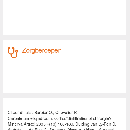
Zorgberoepen
Citeer dit als : Barbier O., Chevalier P.
Carpaletunnelsyndroom: corticoïdinfiltraties of chirurgie?
Minerva Artikel 2005;4(10):168-169. Duiding van Ly-Pen D,
Andréu JL, de Blas G, Sanchez-Olaso A, Millan I. Surgical