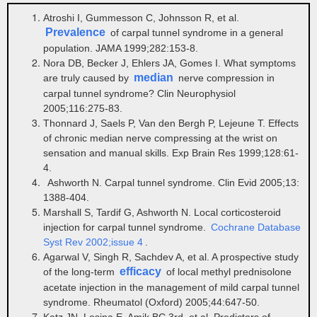
Atroshi I, Gummesson C, Johnsson R, et al.
Prevalence
of carpal tunnel syndrome in a general
population. JAMA 1999;282:153-8.
Nora DB, Becker J, Ehlers JA, Gomes I. What symptoms
median
are truly caused by
nerve compression in
carpal tunnel syndrome? Clin Neurophysiol
2005;116:275-83.
Thonnard J, Saels P, Van den Bergh P, Lejeune T. Effects
of chronic median nerve compressing at the wrist on
sensation and manual skills. Exp Brain Res 1999;128:61-
4.
Ashworth N. Carpal tunnel syndrome. Clin Evid 2005;13:
1388-404.
Marshall S, Tardif G, Ashworth N. Local corticosteroid
injection for carpal tunnel syndrome.
Cochrane Database
Syst Rev 2002;issue 4
.
Agarwal V, Singh R, Sachdev A, et al. A prospective study
efficacy
of the long-term
of local methyl prednisolone
acetate injection in the management of mild carpal tunnel
syndrome. Rheumatol (Oxford) 2005;44:647-50.