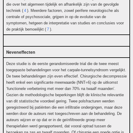
die over het algemeen tijdelijk en afhankelijk zijn van de gevolgde
techniek (
4
)
. Meerdere factoren, zowel perifere neurologische als
centrale of psychosociale, grijpen in op de evolutie van de
symptomen, hetgeen de interpretatie van studies en conclusies voor
de praktijk bemoeilijkt (
7
)
.
Neveneffecten
Deze studie is de eerste gerandomiseerde trial die de twee meest
toegepaste behandelingen voor het carpale-tunnelsyndroom vergelijkt.
De twee behandelingen zijn even effectief. Chirurgische decompressie
heeft enkel een significante meerwaarde (NNT=6) op de uitkomst
‘functionele verbetering met meer dan 70% na twaalf maanden’.
Gezien de methodologische beperkingen blijft de klinische relevantie
van dit statistische voordeel gering. Twee polsfracturen werden
geregistreerd bij patiënten die een infiltratie ondergingen, maar deze
werden door de auteurs niet toegeschreven aan de behandeling. De
auteurs wijzen er op dat er in de geïnfiltreerde groep meer
therapiefalen werd gerapporteerd, dat vooral optrad tussen de
bezoeken na zes en twaalf maanden. Of chirurgie een goede optie is