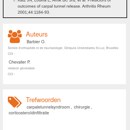
Katz JN, Losina E, Amik BC 3rd, et al. Predictors of
outcomes of carpal tunnel release. Arthritis Rheum
2001;44:1184-93.
Auteurs
Barbier O.
Service d'orthopédie et de traumatologie, Cliniques Universitaires St-Luc, Bruxelles
COI :
Chevalier P.
médecin généraliste
COI :
Trefwoorden
carpaletunnelsyndroom
,
chirurgie
,
corticosteroïdinfiltratie