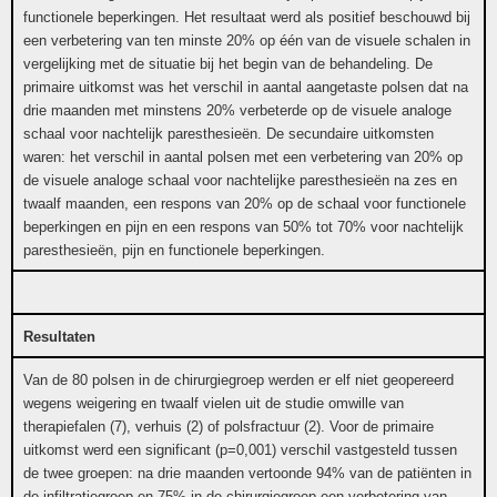
functionele beperkingen. Het resultaat werd als positief beschouwd bij
een verbetering van ten minste 20% op één van de visuele schalen in
vergelijking met de situatie bij het begin van de behandeling. De
primaire uitkomst was het verschil in aantal aangetaste polsen dat na
drie maanden met minstens 20% verbeterde op de visuele analoge
schaal voor nachtelijk paresthesieën. De secundaire uitkomsten
waren: het verschil in aantal polsen met een verbetering van 20% op
de visuele analoge schaal voor nachtelijke paresthesieën na zes en
twaalf maanden, een respons van 20% op de schaal voor functionele
beperkingen en pijn en een respons van 50% tot 70% voor nachtelijk
paresthesieën, pijn en functionele beperkingen.
Resultaten
Van de 80 polsen in de chirurgiegroep werden er elf niet geopereerd
wegens weigering en twaalf vielen uit de studie omwille van
therapiefalen (7), verhuis (2) of polsfractuur (2). Voor de primaire
uitkomst werd een significant (p=0,001) verschil vastgesteld tussen
de twee groepen: na drie maanden vertoonde 94% van de patiënten in
de infiltratiegroep en 75% in de chirurgiegroep een verbetering van