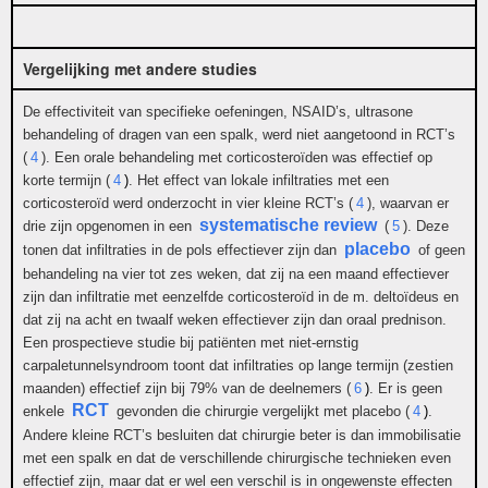
Vergelijking met andere studies
De effectiviteit van specifieke oefeningen, NSAID’s, ultrasone
behandeling of dragen van een spalk, werd niet aangetoond in RCT’s
(
4
)
. Een orale behandeling met corticosteroïden was effectief op
korte termijn (
4
)
. Het effect van lokale infiltraties met een
corticosteroïd werd onderzocht in vier kleine RCT’s (
4
)
, waarvan er
systematische review
drie zijn opgenomen in een
(
5
)
. Deze
placebo
tonen dat infiltraties in de pols effectiever zijn dan
of geen
behandeling na vier tot zes weken, dat zij na een maand effectiever
zijn dan infiltratie met eenzelfde corticosteroïd in de m. deltoïdeus en
dat zij na acht en twaalf weken effectiever zijn dan oraal prednison.
Een prospectieve studie bij patiënten met niet-ernstig
carpaletunnelsyndroom toont dat infiltraties op lange termijn (zestien
maanden) effectief zijn bij 79% van de deelnemers (
6
)
. Er is geen
RCT
enkele
gevonden die chirurgie vergelijkt met placebo (
4
)
.
Andere kleine RCT’s besluiten dat chirurgie beter is dan immobilisatie
met een spalk en dat de verschillende chirurgische technieken even
effectief zijn, maar dat er wel een verschil is in ongewenste effecten