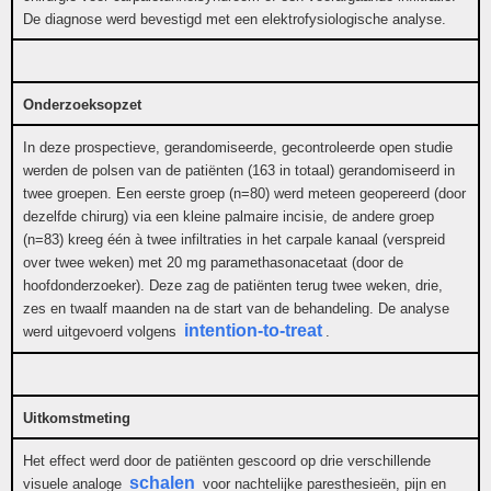
De diagnose werd bevestigd met een elektrofysiologische analyse.
Onderzoeksopzet
In deze prospectieve, gerandomiseerde, gecontroleerde open studie
werden de polsen van de patiënten (163 in totaal) gerandomiseerd in
twee groepen. Een eerste groep (n=80) werd meteen geopereerd (door
dezelfde chirurg) via een kleine palmaire incisie, de andere groep
(n=83) kreeg één à twee infiltraties in het carpale kanaal (verspreid
over twee weken) met 20 mg paramethasonacetaat (door de
hoofdonderzoeker). Deze zag de patiënten terug twee weken, drie,
zes en twaalf maanden na de start van de behandeling. De analyse
intention-to-treat
werd uitgevoerd volgens
.
Uitkomstmeting
Het effect werd door de patiënten gescoord op drie verschillende
schalen
visuele analoge
voor nachtelijke paresthesieën, pijn en