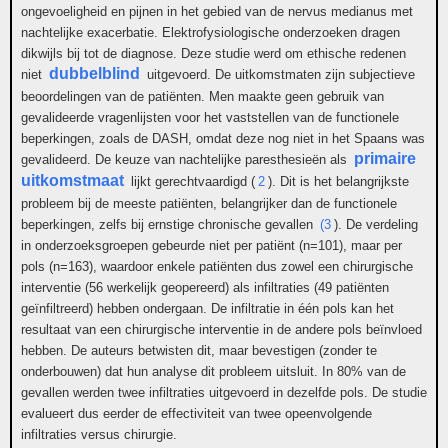
ongevoeligheid en pijnen in het gebied van de nervus medianus met
nachtelijke exacerbatie. Elektrofysiologische onderzoeken dragen
dikwijls bij tot de diagnose. Deze studie werd om ethische redenen
dubbelblind
niet
uitgevoerd. De uitkomstmaten zijn subjectieve
beoordelingen van de patiënten. Men maakte geen gebruik van
gevalideerde vragenlijsten voor het vaststellen van de functionele
beperkingen, zoals de DASH, omdat deze nog niet in het Spaans was
primaire
gevalideerd. De keuze van nachtelijke paresthesieën als
uitkomstmaat
lijkt gerechtvaardigd (
2
)
. Dit is het belangrijkste
probleem bij de meeste patiënten, belangrijker dan de functionele
beperkingen, zelfs bij ernstige chronische gevallen
(3
). De verdeling
in onderzoeksgroepen gebeurde niet per patiënt (n=101), maar per
pols (n=163), waardoor enkele patiënten dus zowel een chirurgische
interventie (56 werkelijk geopereerd) als infiltraties (49 patiënten
geïnfiltreerd) hebben ondergaan. De infiltratie in één pols kan het
resultaat van een chirurgische interventie in de andere pols beïnvloed
hebben. De auteurs betwisten dit, maar bevestigen (zonder te
onderbouwen) dat hun analyse dit probleem uitsluit. In 80% van de
gevallen werden twee infiltraties uitgevoerd in dezelfde pols. De studie
evalueert dus eerder de effectiviteit van twee opeenvolgende
infiltraties versus chirurgie.