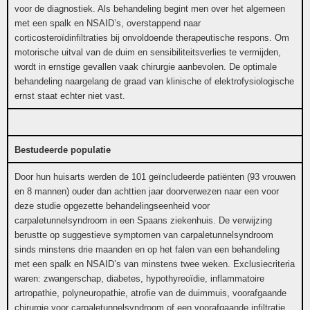
voor de diagnostiek. Als behandeling begint men over het algemeen
met een spalk en NSAID’s, overstappend naar
corticosteroïdinfiltraties bij onvoldoende therapeutische respons. Om
motorische uitval van de duim en sensibiliteitsverlies te vermijden,
wordt in ernstige gevallen vaak chirurgie aanbevolen. De optimale
behandeling naargelang de graad van klinische of elektrofysiologische
ernst staat echter niet vast.
Bestudeerde populatie
Door hun huisarts werden de 101 geïncludeerde patiënten (93 vrouwen
en 8 mannen) ouder dan achttien jaar doorverwezen naar een voor
deze studie opgezette behandelingseenheid voor
carpaletunnelsyndroom in een Spaans ziekenhuis. De verwijzing
berustte op suggestieve symptomen van carpaletunnelsyndroom
sinds minstens drie maanden en op het falen van een behandeling
met een spalk en NSAID’s van minstens twee weken. Exclusiecriteria
waren: zwangerschap, diabetes, hypothyreoïdie, inflammatoire
artropathie, polyneuropathie, atrofie van de duimmuis, voorafgaande
chirurgie voor carpaletunnelsyndroom of een voorafgaande infiltratie.