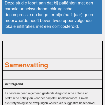
Deze studie toont aan dat bij patiënten met een
carpaletunnelsyndroom chirurgische
decompressie op lange termijn (na 1 jaar) geen
meerwaarde heeft boven twee opeenvolgende
lokale infiltraties met een corticosteroïd.
Samenvatting
Achtergrond
Er bestaan geen algemeen geldende diagnostische criteria en
praktische richtlijnen voor het carpaletunnelsyndroom. Enkele
elektrofysiologische afwijkingen worden als suggestief beschouwd