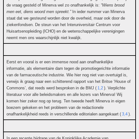
de vraag gesteld of Minerva wel zo onafhankelijk is:
“Wiens brood
men eet, diens woord men spreekt.”
In ieder nummer van Minerva
staat dat we gesteund worden door de overheid, maar ook door de
ziekenfondsen. De steun van het Interuniversitair Centrum voor
Huisartsenopleiding (ICHO) en de wetenschappelijke verenigingen
neemt men ons waarschijnlijk niet kwalijk.
Eerst en vooral is er een immense nood aan onafhankelijke
informatie, als elementaire dam tegen de promotiegerichte informatie
van de farmaceutische industrie. Wie hier nog niet van overtuigd is,
verwijs ik graag naar een schitterend rapport van het Britse ‘House of
Commons’, dat reeds werd besproken in de BMJ (
1,2
). Verplichte
literatuur voor alle beleidsmakers en alle lezers van Minerva! Wij
komen hier zeker nog op terug. Ten tweede heeft Minerva in eigen
boezem gekeken en het probleem van de redactionele
onafhankelijkheid reeds in verschillende editorialen aangekaart (
3,4
).
In een recente bijdrage van de Koninklijke Academie van