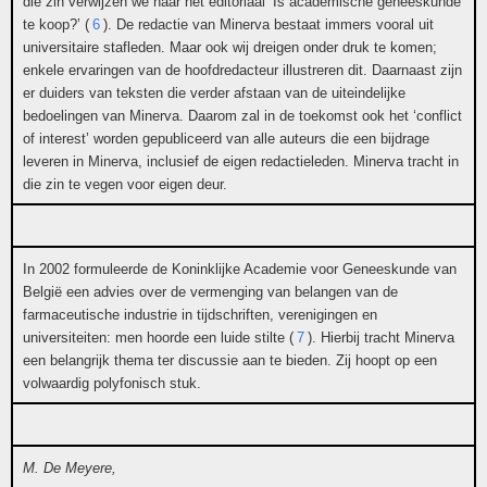
die zin verwijzen we naar het editoriaal ‘Is academische geneeskunde
te koop?’ (
6
). De redactie van Minerva bestaat immers vooral uit
universitaire stafleden. Maar ook wij dreigen onder druk te komen;
enkele ervaringen van de hoofdredacteur illustreren dit. Daarnaast zijn
er duiders van teksten die verder afstaan van de uiteindelijke
bedoelingen van Minerva. Daarom zal in de toekomst ook het ‘conflict
of interest’ worden gepubliceerd van alle auteurs die een bijdrage
leveren in Minerva, inclusief de eigen redactieleden. Minerva tracht in
die zin te vegen voor eigen deur.
In 2002 formuleerde de Koninklijke Academie voor Geneeskunde van
België een advies over de vermenging van belangen van de
farmaceutische industrie in tijdschriften, verenigingen en
universiteiten: men hoorde een luide stilte (
7
). Hierbij tracht Minerva
een belangrijk thema ter discussie aan te bieden. Zij hoopt op een
volwaardig polyfonisch stuk.
M. De Meyere,