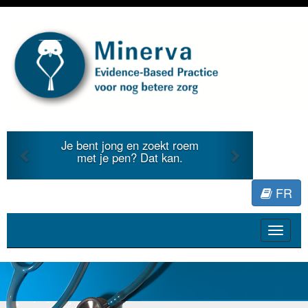
Previous
Next
 jong en zoekt roem
Je duidt internat
je pen? Dat kan.
literatuur voor Mi
FR
Toggle
navigat