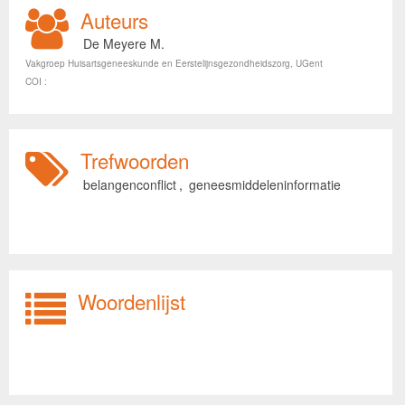
Auteurs
De Meyere M.
Vakgroep Huisartsgeneeskunde en Eerstelijnsgezondheidszorg, UGent
COI :
Trefwoorden
belangenconflict
,
geneesmiddeleninformatie
Woordenlijst