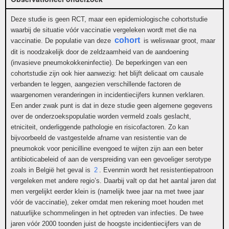
Deze studie is geen RCT, maar een epidemiologische cohortstudie
waarbij de situatie vóór vaccinatie vergeleken wordt met die na
cohort
vaccinatie. De populatie van deze
is weliswaar groot, maar
dit is noodzakelijk door de zeldzaamheid van de aandoening
(invasieve pneumokokkeninfectie). De beperkingen van een
cohortstudie zijn ook hier aanwezig: het blijft delicaat om causale
verbanden te leggen, aangezien verschillende factoren de
waargenomen veranderingen in incidentiecijfers kunnen verklaren.
Een ander zwak punt is dat in deze studie geen algemene gegevens
over de onderzoekspopulatie worden vermeld zoals geslacht,
etniciteit, onderliggende pathologie en risicofactoren. Zo kan
bijvoorbeeld de vastgestelde afname van resistentie van de
pneumokok voor penicilline evengoed te wijten zijn aan een beter
antibioticabeleid of aan de verspreiding van een gevoeliger serotype
zoals in België het geval is
2
. Evenmin wordt het resistentiepatroon
vergeleken met andere regio’s. Daarbij valt op dat het aantal jaren dat
men vergelijkt eerder klein is (namelijk twee jaar na met twee jaar
vóór de vaccinatie), zeker omdat men rekening moet houden met
natuurlijke schommelingen in het optreden van infecties. De twee
jaren vóór 2000 toonden juist de hoogste incidentiecijfers van de