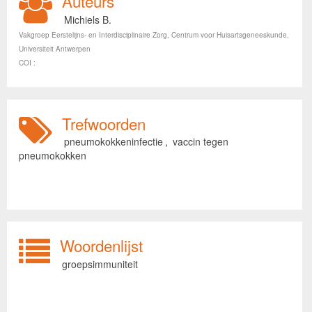
Auteurs
Michiels B.
Vakgroep Eerstelijns- en Interdisciplinaire Zorg, Centrum voor Huisartsgeneeskunde,
Universiteit Antwerpen
COI :
Trefwoorden
pneumokokkeninfectie
,
vaccin tegen
pneumokokken
Woordenlijst
groepsimmuniteit