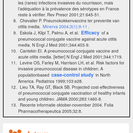
les (rares) infections invasives du nourrisson, mais
l'adéquation à la prévalence des sérotypes en France
reste à vérifier. Rev Prescr 2001;21:645-51.
Chevalier P. Pneumokokkenvaccins ter preventie van
otitis media.
Minerva 2004;3(1):9-11
.
Efficacy
Eskola J, Kilpi T, Palmu A, et al.
of a
pneumococcal conjugate vaccine against acute otitis
media. N Engl J Med 2001;344:403-9.
Cantekin EI. A pneumococcal conjugate vaccine and
acute otitis media. [letter] N Engl J Med 2001;344:1719.
Levine OS, Farley M, Harrison LH, et al. Risk factors for
invasive pneumococcal disease in children: A
case-control study
populationbased
in North
America. Pediatrics 1999;103:e28.
Lieu TA, Ray GT, Black SB. Projected cost-effectiveness
of pneumococcal conjugate vaccination of healthy infants
and young children. JAMA 2000;283:1460-8.
Recente informatie oktober-november 2004. Folia
Pharmacotherapeutica 2005;32:8.