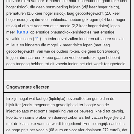
hiervoor extra vatbaar. Kinderen die naar kinderkribbes gaan (drie keer
hoger risico), die geen borstvoeding krijgen (vijf keer hoger risico),
prematuren (1,6 keer hoger risico), laag geboortegewicht (2,6 keer
hoger risico), zij die veel antibiotica hebben gekregen (3,4 keer hoger
risico) al of niet voor een otitis media (2,2 keer hoger risico) lopen
kans
meer
op ernstige pneumokokkeninfecties met ernstige
verwikkelingen (
11
). In ieder geval zullen kinderen uit lagere sociale
milieus en kinderen die mogelijk meer risico lopen (met laag
geboortegewicht, van wie de ouders roken, die geen borstvoeding
krijgen, die naar een kribbe gaan en veel oorontstekingen hebben)
geen toegang hebben tot dit vaccin indien het niet wordt terugbetaald.
Ongewenste effecten
Er zijn nogal wat lastige (tijdelijke) neveneffecten gemeld in de
bijsluiter (zoals toegenomen gevoeligheid ter hoogte van de
injectieplaats met soms beperking van de beweeglijkheid tot gevolg,
koorts, en soms braken en diarree) zeker als het vaccin tegelijkertijd
met de klassieke vaccins wordt toegediend. Een belangrijk nadeel is
de hoge prijs per vaccin (68 euro en voor vier dosissen 272 euro!), dat