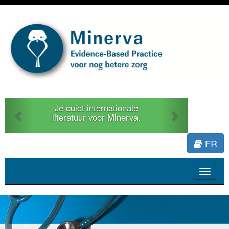
Previous
Next
Je duidt internationale
literatuur voor Minerva.
FR
Toggle
navigat