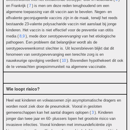
en Frankrijk (
7
) is men om deze reden terughoudend om een
algemene toepassing van dit vaccin aan te bevelen. Negen- en
elfvalente geconjugeerde vaccins zijn in de maak, terwijl het reeds
bestaande 23-valente polysacharide vaccin niet aanslaat bij jonge
kinderen. Het vaccin is niet effectief voor de preventie van otitis
media (
8,9
), mede door
serotypevervanging
van het etiologische
pathogeen. Een probleem dat belangrijker wordt als de
serotypeovereenkomst slechter is. Uit lezersbrieven blijkt dat dit
fenomeen van serotypevervanging een terechte zorg is en
nauwkeurige opvolging verdient (
10
). Bovendien hypothekeert dit ook
de te verwachten groepsimmuniteit na algemene vaccinatie.
Wie loopt risico?
Heel wat kinderen en volwassenen zijn asymptomatische dragers en
worden nooit ziek door de pneumokok. Vooral in gesloten
gemeenschappen kan het aantal dragers oplopen (
3
). Kinderen
jonger dan twee jaar en 60- plussers lopen het grootste risico van
invasieve infecties. Vooral kinderen met immuundeficiëntie zijn