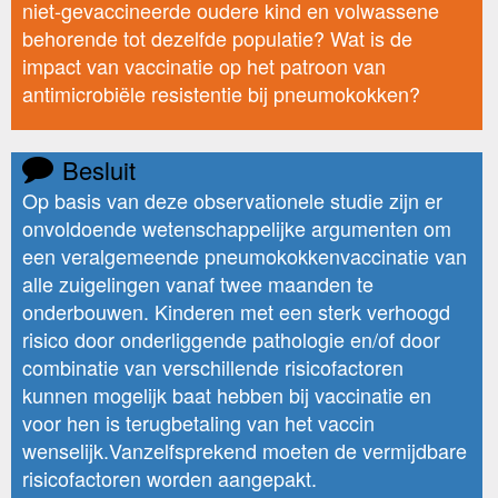
niet-gevaccineerde oudere kind en volwassene
behorende tot dezelfde populatie? Wat is de
impact van vaccinatie op het patroon van
antimicrobiële resistentie bij pneumokokken?
Besluit
Op basis van deze observationele studie zijn er
onvoldoende wetenschappelijke argumenten om
een veralgemeende pneumokokkenvaccinatie van
alle zuigelingen vanaf twee maanden te
onderbouwen. Kinderen met een sterk verhoogd
risico door onderliggende pathologie en/of door
combinatie van verschillende risicofactoren
kunnen mogelijk baat hebben bij vaccinatie en
voor hen is terugbetaling van het vaccin
wenselijk.Vanzelfsprekend moeten de vermijdbare
risicofactoren worden aangepakt.