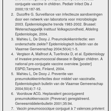
conjugate vaccine in children. Pediatr Infect Dis J
2000;19:187-95.
Ducoffre G. Surveillance van infectieuze aandoeningen
door een netwerk van laboratoria voor microbiologie
2003. Epidemiologische trends 1983-2002. Brussel:
Wetenschappelijk Instituut Volksgezondheid, Afdeling
Epidemiologie, 2004.
Mahieu L, De Dooy J. Pneumokokkeninfectie: een
onderschatte ziekte? Epidemiologisch bulletin van de
Vlaamse Gemeenschap 2004;50(4):1-5.
Vergison A, Malfroot A, Tuerlinckx D, et al. Epidemiology
of invasive pneumococcal disease in Belgian children. A
national pre-conjugate vaccine overview. [poster]
ESPID,Tampere, Finland, 2004.
Mahieu L, De Dooy J. Preventie van
pneumokokkeninfecties door middel van vaccinatie.
Epidemiologisch bulletin van de Vlaamse Gemeenschap
2004;50(4):7-12.
Voordouw ACG. Heptavalent geconjugeerd
pneumokokkenvaccin (Prevenar) geregistreerd.
Geneesmiddelenbulletin 2001;35:94.
Vaccin pneumococcique conjugué à 7 valences prévient