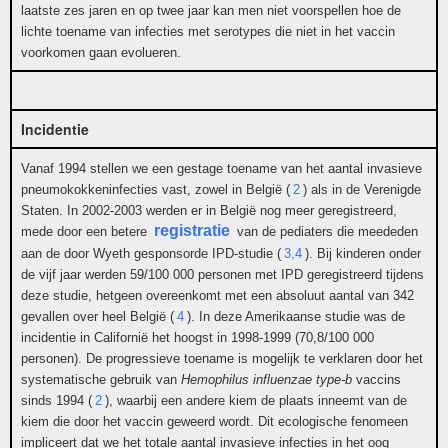
laatste zes jaren en op twee jaar kan men niet voorspellen hoe de
lichte toename van infecties met serotypes die niet in het vaccin
voorkomen gaan evolueren.
Incidentie
Vanaf 1994 stellen we een gestage toename van het aantal invasieve
pneumokokkeninfecties vast, zowel in België (
2
) als in de Verenigde
Staten. In 2002-2003 werden er in België nog meer geregistreerd,
registratie
mede door een betere
van de pediaters die meededen
aan de door Wyeth gesponsorde IPD-studie (
3,4
). Bij kinderen onder
de vijf jaar werden 59/100 000 personen met IPD geregistreerd tijdens
deze studie, hetgeen overeenkomt met een absoluut aantal van 342
gevallen over heel België (
4
). In deze Amerikaanse studie was de
incidentie in Californië het hoogst in 1998-1999 (70,8/100 000
personen). De progressieve toename is mogelijk te verklaren door het
systematische gebruik van
Hemophilus influenzae type-b
vaccins
sinds 1994 (
2
), waarbij een andere kiem de plaats inneemt van de
kiem die door het vaccin geweerd wordt. Dit ecologische fenomeen
impliceert dat we het totale aantal invasieve infecties in het oog