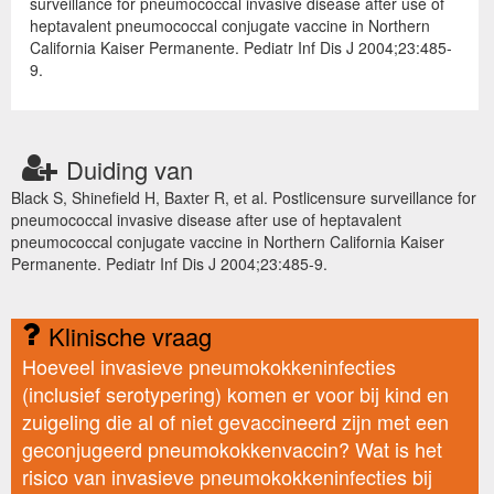
surveillance for pneumococcal invasive disease after use of
heptavalent pneumococcal conjugate vaccine in Northern
California Kaiser Permanente. Pediatr Inf Dis J 2004;23:485-
9.
Duiding van
Black S, Shinefield H, Baxter R, et al. Postlicensure surveillance for
pneumococcal invasive disease after use of heptavalent
pneumococcal conjugate vaccine in Northern California Kaiser
Permanente. Pediatr Inf Dis J 2004;23:485-9.
Klinische vraag
Hoeveel invasieve pneumokokkeninfecties
(inclusief serotypering) komen er voor bij kind en
zuigeling die al of niet gevaccineerd zijn met een
geconjugeerd pneumokokkenvaccin? Wat is het
risico van invasieve pneumokokkeninfecties bij