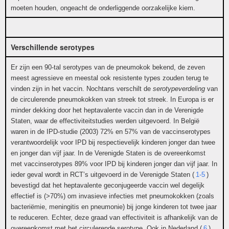
moeten houden, ongeacht de onderliggende oorzakelijke kiem.
Verschillende serotypes
Er zijn een 90-tal serotypes van de pneumokok bekend, de zeven
meest agressieve en meestal ook resistente types zouden terug te
vinden zijn in het vaccin. Nochtans verschilt de
serotypeverdeling
van
de circulerende pneumokokken van streek tot streek. In Europa is er
minder dekking door het heptavalente vaccin dan in de Verenigde
Staten, waar de effectiviteitstudies werden uitgevoerd. In België
waren in de IPD-studie (2003) 72% en 57% van de vaccinserotypes
verantwoordelijk voor IPD bij respectievelijk kinderen jonger dan twee
en jonger dan vijf jaar. In de Verenigde Staten is de overeenkomst
met vaccinserotypes 89% voor IPD bij kinderen jonger dan vijf jaar. In
ieder geval wordt in RCT’s uitgevoerd in de Verenigde Staten (
1-5
)
bevestigd dat het heptavalente geconjugeerde vaccin wel degelijk
effectief is (>70%) om invasieve infecties met pneumokokken (zoals
bacteriëmie, meningitis en pneumonie) bij jonge kinderen tot twee jaar
te reduceren. Echter, deze graad van effectiviteit is afhankelijk van de
overeenkomst met het circulerende serotype. Ook in Nederland (
6
)