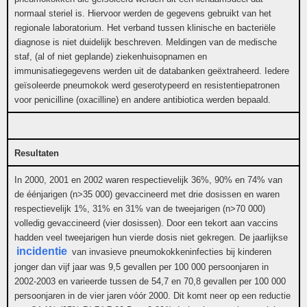
normaal steriel is. Hiervoor werden de gegevens gebruikt van het
regionale laboratorium. Het verband tussen klinische en bacteriële
diagnose is niet duidelijk beschreven. Meldingen van de medische
staf, (al of niet geplande) ziekenhuisopnamen en
immunisatiegegevens werden uit de databanken geëxtraheerd. Iedere
geïsoleerde pneumokok werd geserotypeerd en resistentiepatronen
voor penicilline (oxacilline) en andere antibiotica werden bepaald.
Resultaten
In 2000, 2001 en 2002 waren respectievelijk 36%, 90% en 74% van
de éénjarigen (n>35 000) gevaccineerd met drie dosissen en waren
respectievelijk 1%, 31% en 31% van de tweejarigen (n>70 000)
volledig gevaccineerd (vier dosissen). Door een tekort aan vaccins
hadden veel tweejarigen hun vierde dosis niet gekregen. De jaarlijkse
incidentie
van invasieve pneumokokkeninfecties bij kinderen
jonger dan vijf jaar was 9,5 gevallen per 100 000 persoonjaren in
2002-2003 en varieerde tussen de 54,7 en 70,8 gevallen per 100 000
persoonjaren in de vier jaren vóór 2000. Dit komt neer op een reductie