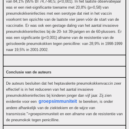
van 84,1% (95% BI 74,7-90,5; p<0,001). In het laatste observatiejaar
was er een niet-significante toename met 20,8% (p=0,58) van
pneumokokkeninfecties met een serotype dat niet in het vaccin
voorkomt ten opzichte van de laatste vier jaren vóór de start van de
vaccinatie. Er was ook een gestage daling van het aantal invasieve
pneumokokkeninfecties bij de 20- tot 39-jarigen en de 60-plussers. Er
was een significante (p<0,001) afname van de resistentie van de
geïsoleerde pneumokokken tegen penicilline: van 28,9% in 1998-1999
naar 19,5% in 2001-2002.
Conclusie van de auteurs
De auteurs besluiten dat het heptavalente pneumokokkenvaccin zeer
effectief is in het reduceren van het aantal invasieve
pneumokokkeninfecties bij kinderen jonger dan vijf jaar. Zij zien
groepsimmuniteit
evidentie voor een
te bereiken, is onder
andere afhankelijk van de ziektekiem en de wijze van
transmissie.">groepsimmuniteit en een afname van de resistentie van
de pneumokok tegen penicilline.