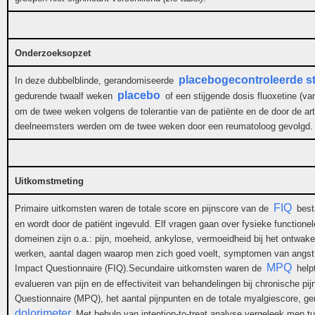
Onderzoeksopzet
placebogecontroleerde s
In deze dubbelblinde, gerandomiseerde
placebo
gedurende twaalf weken
of een stijgende dosis fluoxetine (va
om de twee weken volgens de tolerantie van de patiënte en de door de ar
deelneemsters werden om de twee weken door een reumatoloog gevolgd.
Uitkomstmeting
FIQ
Primaire uitkomsten waren de totale score en pijnscore van de
best
en wordt door de patiënt ingevuld. Elf vragen gaan over fysieke functione
domeinen zijn o.a.: pijn, moeheid, ankylose, vermoeidheid bij het ontwaken
werken, aantal dagen waarop men zich goed voelt, symptomen van angst
MPQ
Impact Questionnaire (FIQ).Secundaire uitkomsten waren de
helpt
evalueren van pijn en de effectiviteit van behandelingen bij chronische pi
Questionnaire (MPQ), het aantal pijnpunten en de totale myalgiescore, 
dolorimeter
.Met behulp van intention-to-treat analyse vergeleek men t