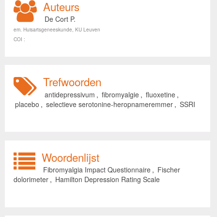
Auteurs
De Cort P.
em. Huisartsgeneeskunde, KU Leuven
COI :
Trefwoorden
antidepressivum
,
fibromyalgie
,
fluoxetine
,
placebo
,
selectieve serotonine-heropnameremmer
,
SSRI
Woordenlijst
Fibromyalgia Impact Questionnaire
,
Fischer
dolorimeter
,
Hamilton Depression Rating Scale