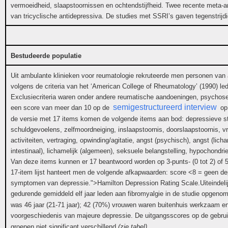
vermoeidheid, slaapstoornissen en ochtendstijfheid. Twee recente meta-a
van tricyclische antidepressiva. De studies met SSRI’s gaven tegenstrijdi
Bestudeerde populatie
Uit ambulante klinieken voor reumatologie rekruteerde men personen van a
volgens de criteria van het ‘American College of Rheumatology’ (1990) le
Exclusiecriteria waren onder andere reumatische aandoeningen, psychose
semigestructureerd interview
een score van meer dan 10 op de
op 
de versie met 17 items komen de volgende items aan bod: depressieve st
schuldgevoelens, zelfmoordneiging, inslaapstoornis, doorslaapstoornis, v
activiteiten, vertraging, opwinding/agitatie, angst (psychisch), angst (licham
intestinaal), lichamelijk (algemeen), seksuele belangstelling, hypochondrie
Van deze items kunnen er 17 beantwoord worden op 3-punts- (0 tot 2) of 5
17-item lijst hanteert men de volgende afkapwaarden: score <8 = geen de
symptomen van depressie.">Hamilton Depression Rating Scale.Uiteindelij
gedurende gemiddeld elf jaar leden aan fibromyalgie in de studie opgen
was 46 jaar (21-71 jaar); 42 (70%) vrouwen waren buitenhuis werkzaam 
voorgeschiedenis van majeure depressie. De uitgangsscores op de gebru
groepen niet significant verschillend
(zie tabel)
.