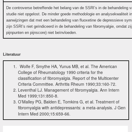
De controverse betreffende het belang van de SSRI’s in de behandeling v
studie niet opgelost. De minder goede methodologie en analysekwaliteit i
aanwijzingen dat met een behandeling van fluoxetine de depressieve symp
zijn SSRI’s niet geïndiceerd in de behandeling van fibromyalgie, omdat z
pijnpunten en pijnscore) niet beïnvloeden.
Literatuur
Wolfe F, Smythe HA, Yunus MB, et al. The American
College of Rheumatology 1990 criteria for the
classification of fibromyalgia. Report of the Multicenter
Criteria Committee. Arthritis Rheum 1990;33:160-72.
Leventhal LJ. Management of fibromyalgia. Ann Intern
Med 1999;131:850-8.
O’Malley PG, Balden E, Tomkins G, et al. Treatment of
fibromyalgia with antidepressants: a meta-analysis. J Gen
Intern Med 2000;15:659-66.