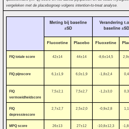
vergeleken met de placebogroep volgens intention-to-treat analyse.
Meting bij baseline
Verandering t.o
±SD
baseline ±S
Fluoxetine
Placebo
Fluoxetine
Pla
FIQ totale score
42±14
44±14
-8,6±14,5
2,9
FIQ pijnscore
6,1±1,9
6,0±1,9
-1,8±2,4
0,
FIQ
7,5±2,1
7,5±2,7
-1,2±3,0
0,
vermoeidheidscore
FIQ
2,7±2,7
2,5±2,0
-0,9±2,8
1,
depressiescore
MPQ score
26±13
27±12
-10,8±12,3
-1,