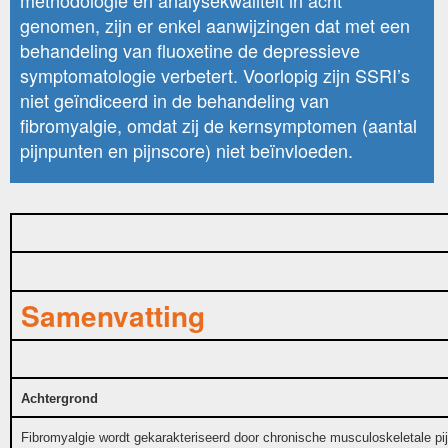
genomen, zijn er enkel aanwijzingen dat met een
behandeling van fluoxetine de depressieve
symptomatologie verbetert. Voorlopig zijn SSRI’s
niet geïndiceerd in de behandeling van
fibromyalgie, omdat zij de kernsymptomen (aantal
pijnpunten en pijnscore) niet beïnvloeden.
Samenvatting
Achtergrond
Fibromyalgie wordt gekarakteriseerd door chronische musculoskeletale pi