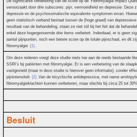
De significante verbetering van de score op de ‘Fibromyalgia Impact Ques
veroorzaakt door drie subscores: pijn, vermoeidheid en depressie. Deze zi
depressie en de psychosomatische equivalente symptomen ervan. Hoewel
geen statistisch verband bestaat tussen de (hoge graad) van depressieve
resultaat van de behandeling, staan ze niet stil bij het feit dat de behande
enkel deze hogergenoemde drie items verbetert. Inderdaad, er is geen sign
aantal pijnpunten, noch een betere score op de totale pijnschaal, en dit 
fibromyalgie
(1)
.
Om deze redenen voegt deze studie niets toe aan de reeds bestaande liter
SSRI’s bij patiënten met fibromyalgie. Er is een verbetering van de slaapk
vastgesteld (maar in deze studie is hierover geen informatie), zonder effe
pijnintensiteit
(2)
.Van de tricyclische antidepressiva, met name amitripyli
fibromyalgieklachten kunnen verbeteren, maar slechts bij circa 25 tot 30
Besluit