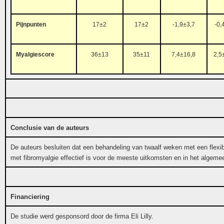
Pijnpunten
17±2
17±2
-1,9±3,7
-0,
Myalgiescore
36±13
35±11
7,4±16,8
2,5
Conclusie van de auteurs
De auteurs besluiten dat een behandeling van twaalf weken met een flexibe
met fibromyalgie effectief is voor de meeste uitkomsten en in het algeme
Financiering
De studie werd gesponsord door de firma Eli Lilly.