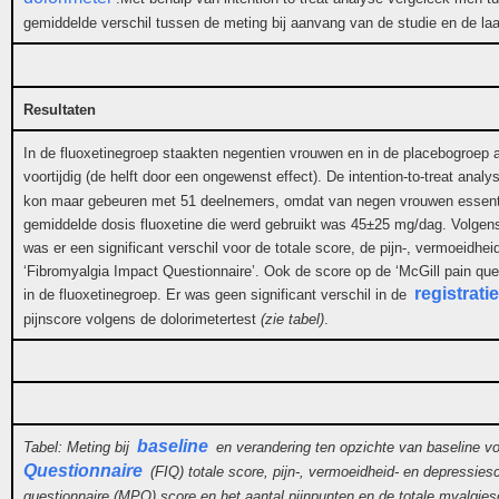
gemiddelde verschil tussen de meting bij aanvang van de studie en de la
Resultaten
In de fluoxetinegroep staakten negentien vrouwen en in de placebogroep 
voortijdig (de helft door een ongewenst effect). De intention-to-treat anal
kon maar gebeuren met 51 deelnemers, omdat van negen vrouwen essent
gemiddelde dosis fluoxetine die werd gebruikt was 45±25 mg/dag. Volgens 
was er een significant verschil voor de totale score, de pijn-, vermoeidhe
‘Fibromyalgia Impact Questionnaire’. Ook de score op de ‘McGill pain ques
registratie
in de fluoxetinegroep. Er was geen significant verschil in de
pijnscore volgens de dolorimetertest
(zie tabel)
.
baseline
Tabel: Meting bij
en verandering ten opzichte van baseline v
Questionnaire
(FIQ) totale score, pijn-, vermoeidheid- en depressies
questionnaire (MPQ) score en het aantal pijnpunten en de totale myalgies