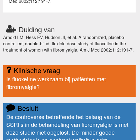
Med 2002;112:191-7.
Duiding van
Arnold LM, Hess EV, Hudson JI, et al. A randomized, placebo-
controlled, double-blind, flexible dose study of fluoxetine in the
treatment of women with fibromyalgia. Am J Med 2002;112:191-7.
Klinische vraag
Is fluoxetine werkzaam bij patiënten met
fibromyalgie?
Besluit
De controverse betreffende het belang van de
SSRI’s in de behandeling van fibromyalgie is met
deze studie niet opgelost. De minder goede
methodologie en analysekwaliteit in acht