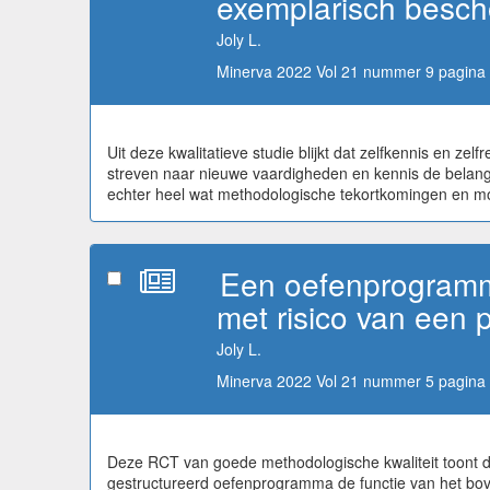
exemplarisch bescho
Joly L.
Minerva 2022 Vol 21 nummer 9 pagina 
Uit deze kwalitatieve studie blijkt dat zelfkennis en zel
streven naar nieuwe vaardigheden en kennis de belangr
echter heel wat methodologische tekortkomingen en mo
Een oefenprogramma 
met risico van een 
Joly L.
Minerva 2022 Vol 21 nummer 5 pagina 
Deze RCT van goede methodologische kwaliteit toont d
gestructureerd oefenprogramma de functie van het boven