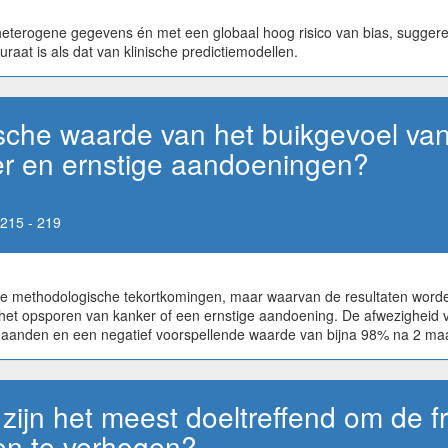
eterogene gegevens én met een globaal hoog risico van bias, suggeree
aat is als dat van klinische predictiemodellen.
sche waarde van het buikgevoel van 
r en ernstige aandoeningen?
215 - 219
ke methodologische tekortkomingen, maar waarvan de resultaten worden
r het opsporen van kanker of een ernstige aandoening. De afwezigheid v
6 maanden en een negatief voorspellende waarde van bijna 98% na 2 
ijn het meest doeltreffend om de fr
en te verhogen?