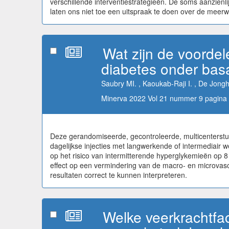
verschillende interventiestrategieën. De soms aanzienl
laten ons niet toe een uitspraak te doen over de mee
Wat zijn de voordel
diabetes onder basa
Saubry MI. , Kaoukab-Raji I. , De Jongh
Minerva 2022 Vol 21 nummer 9 pagina 
Deze gerandomiseerde, gecontroleerde, multicenterstudi
dagelijkse injecties met langwerkende of intermediair
op het risico van intermitterende hyperglykemieën op 
effect op een vermindering van de macro- en microvascu
resultaten correct te kunnen interpreteren.
Welke veerkrachtfac