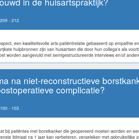
uwd in de huisartspraktijk?
209 - 212
frespect, een kwaliteitsvolle arts-patiëntrelatie gebaseerd op empathie e
ijkste hulpbronnen zijn van huisartsen die door hun collega's als voo
et worden aangevuld met semigestructureerde interviews en/of ander
na niet-reconstructieve borstkanke
postoperatieve complicatie?
100 - 103
at bij patiëntes met borstkanker die geopereerd moeten worden en een
ste lidmaat na 1 jaar kan verbeteren, vergeleken met gebruikelijke zor