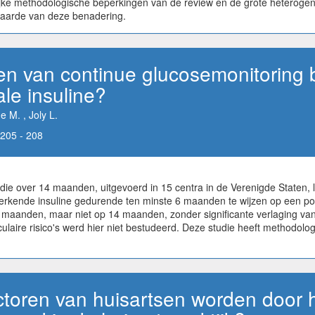
ijke methodologische beperkingen van de review en de grote heterogeni
rwaarde van deze benadering.
en van continue glucosemonitoring b
le insuline?
e M. , Joly L.
205 - 208
e over 14 maanden, uitgevoerd in 15 centra in de Verenigde Staten, lij
 werkende insuline gedurende ten minste 6 maanden te wijzen op een po
8 maanden, maar niet op 14 maanden, zonder significante verlaging van
laire risico's werd hier niet bestudeerd. Deze studie heeft methodolog
toren van huisartsen worden door h