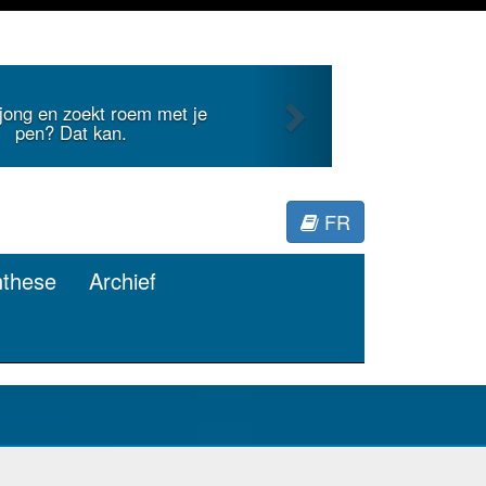
Next
nternationale literatuur voor
Minerva.
FR
nthese
Archief