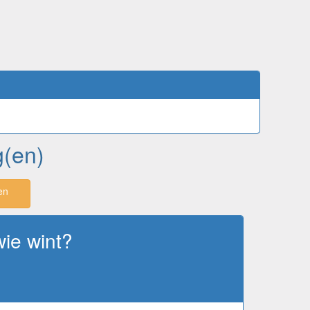
g(en)
en
wie wint?