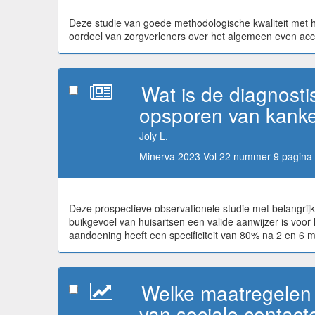
Deze studie van goede methodologische kwaliteit met h
oordeel van zorgverleners over het algemeen even accur
Wat is de diagnosti
opsporen van kanke
Joly L.
Minerva 2023 Vol 22 nummer 9 pagina 
Deze prospectieve observationele studie met belangrij
buikgevoel van huisartsen een valide aanwijzer is voo
aandoening heeft een specificiteit van 80% na 2 en 
Welke maatregelen z
van sociale contact