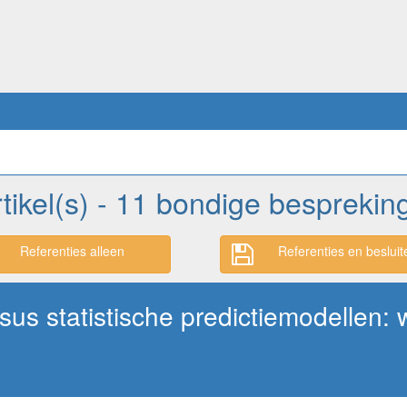
rtikel(s) - 11 bondige besprekin
Referenties alleen
Referenties en besluit
sus statistische predictiemodellen: 