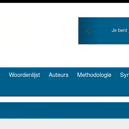
Previous
 en zoekt roem met je
Je duidt i
n? Dat kan.
t
Woordenlijst
Auteurs
Methodologie
Sy