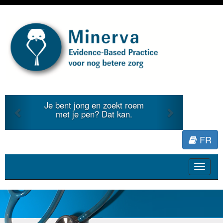
Previous
Next
Je bent jong en zoekt roem
Je duidt 
met je pen? Dat kan.
literatuu
FR
Toggle
navigat