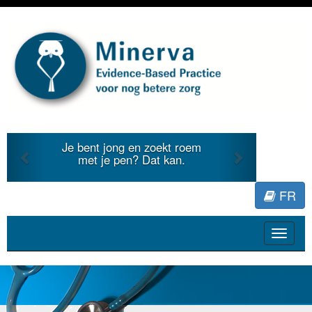
Previous
Next
Je bent jong en zoekt roem
met je pen? Dat kan.
FR
Toggle
navigat