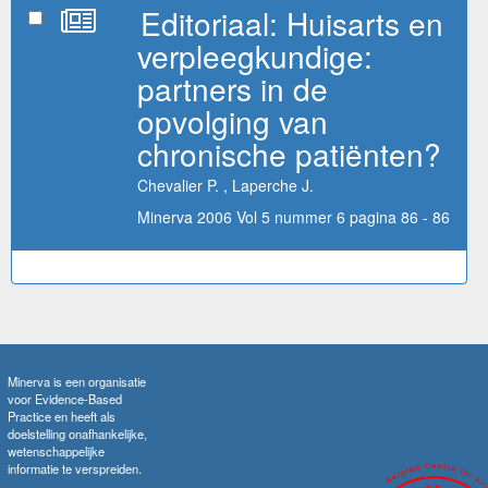
Editoriaal: Huisarts en
verpleegkundige:
partners in de
opvolging van
chronische patiënten?
Chevalier P. , Laperche J.
Minerva 2006 Vol 5 nummer 6 pagina 86 - 86
Minerva is een organisatie
voor Evidence-Based
Practice en heeft als
doelstelling onafhankelijke,
wetenschappelijke
informatie te verspreiden.