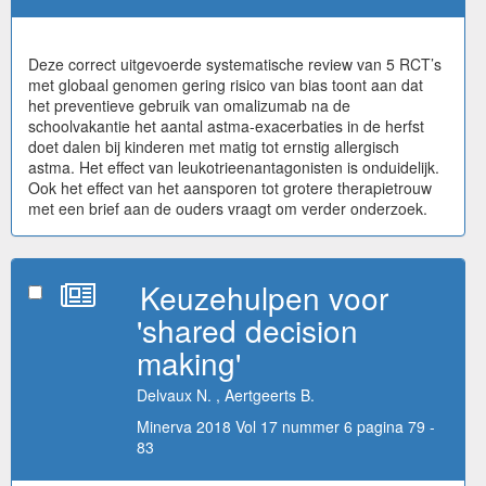
Deze correct uitgevoerde systematische review van 5 RCT’s
met globaal genomen gering risico van bias toont aan dat
het preventieve gebruik van omalizumab na de
schoolvakantie het aantal astma-exacerbaties in de herfst
doet dalen bij kinderen met matig tot ernstig allergisch
astma. Het effect van leukotrieenantagonisten is onduidelijk.
Ook het effect van het aansporen tot grotere therapietrouw
met een brief aan de ouders vraagt om verder onderzoek.
Keuzehulpen voor
'shared decision
making'
Delvaux N. , Aertgeerts B.
Minerva 2018 Vol 17 nummer 6 pagina 79 -
83