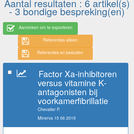
Aantal resultaten : 6 artikel(s)
- 3 bondige bespreking(en)
Aanvinken om te exporteren
Referenties alleen
Referenties en besluiten
Factor Xa-inhibitoren
versus vitamine K-
antagonisten bij
voorkamerfibrillatie
Chevalier P.
Minerva 15 06 2019