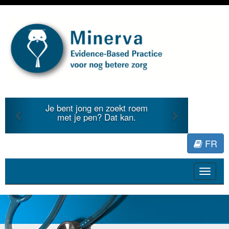
Previous
Next
ekt roem
Je duidt internationale
 kan.
literatuur voor Minerva.
FR
Toggle
navigat