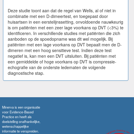
Deze studie toont aan dat de regel van Wells, al of niet in
combinatie met een D-dimeertest, en toegepast door
huisartsen in een eerstelijnssetting, onvoldoende nauwkeurig
is om patiënten met een zeer lage voorkans op DVT (<3%) te
identificeren. In verschillende studies met patiënten die zich
aanboden op de spoedopname was dit wel mogelijk. Bij
patiënten met een lage voorkans op DVT bepaalt men de D-
dimeren met een hoog sensitieve test. Indien deze test
negatief is, kan men een DVT uitsluiten. Bij patiënten met
een gemiddelde of hoge voorkans op DVT is compressie-
echografie van de onderste ledematen de volgende
diagnostische stap.
Minerva is een organisatie
voor Evidence-Based
Practice en heeft als
doelstelling onafhankelijke,
wetenschappelijke
informatie te verspreiden.