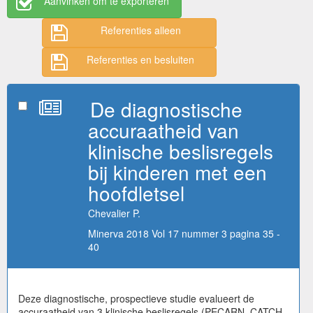
Aanvinken om te exporteren
Referenties alleen
Referenties en besluiten
De diagnostische
accuraatheid van
klinische beslisregels
bij kinderen met een
hoofdletsel
Chevalier P.
Minerva 2018 Vol 17 nummer 3 pagina 35 -
40
Deze diagnostische, prospectieve studie evalueert de
accuraatheid van 3 klinische beslisregels (PECARN, CATCH