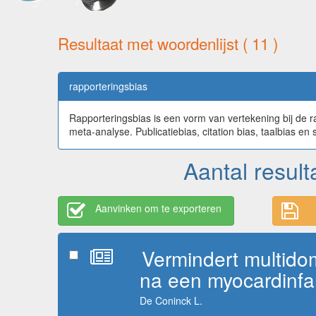
Resultaat met woordenlijst ( 11 )
rapporteringsbias
Rapporteringsbias is een vorm van vertekening bij de 
meta-analyse. Publicatiebias, citation bias, taalbias en
Aantal result
Aanvinken om te exporteren
Vermindert multidom
na een myocardinfa
De Coninck L.