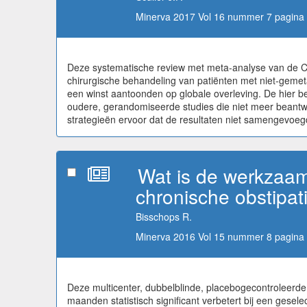
Minerva 2017 Vol 16 nummer 7 pagina 
Deze systematische review met meta-analyse van de Coc
chirurgische behandeling van patiënten met niet-gemet
een winst aantoonden op globale overleving. De hier b
oudere, gerandomiseerde studies die niet meer beantwoo
strategieën ervoor dat de resultaten niet samengevoe
Wat is de werkzaam
chronische obstipat
Bisschops R.
Minerva 2016 Vol 15 nummer 8 pagina 
Deze multicenter, dubbelblinde, placebogecontroleerde
maanden statistisch significant verbetert bij een gesel