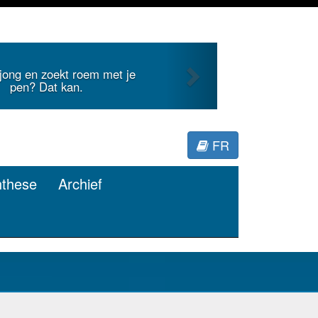
Next
uidt internationale literatuur voor
Minerva.
FR
nthese
Archief