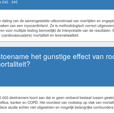
 242 - 245
n daling van de samengestelde uitkomstmaat van overlijden en ongepl
maken van een myocardinfarct. Ze is methodologisch correct uitgevoerd
en voor multiple testing bemoeilijkt de interpretatie van de resultaten
(cardiovascualaire) mortaliteit en levenskwaliteit.
toename het gunstige effect van ro
rtaliteit?
6 000 deelnemers toont aan dat er geen verband bestaat tussen gewic
litus, kanker en COPD. Het voordeel van rookstop op vlak van mortalit
ze studie echter niet uitgesloten en mogelijk belangrijke confounders z