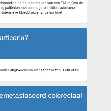
ehandeling na het doormaken van een TIA of CVA de
 bij patiënten met een hogere initiële systolische
n intensieve bloeddrukbehandeling (met
urticaria?
a zonder angio-oedeem niet aangewezen is om orale
gemetastaseerd colorectaal