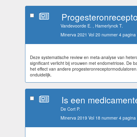
Progesteronrecepto
Vandevoorde E. , Hamerlynck T.
Minerva 2021 Vol 20 nummer 4 pagina 
Deze systematische review en meta-analyse van heterog
significant verlicht bij vrouwen met endometriose. De b
het effect van andere progesteronreceptormodulatoren
onduidelijk.
Is een medicamente
De Cort P.
Minerva 2019 Vol 18 nummer 4 pagina 