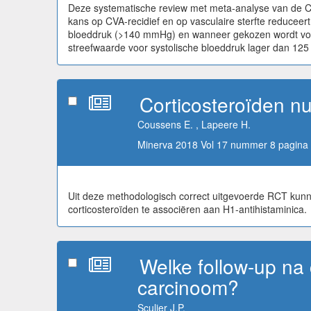
Deze systematische review met meta-analyse van de 
kans op CVA-recidief en op vasculaire sterfte reduceert. 
bloeddruk (>140 mmHg) en wanneer gekozen wordt voor 
streefwaarde voor systolische bloeddruk lager dan 12
Corticosteroïden nu
Coussens E. , Lapeere H.
Minerva 2018 Vol 17 nummer 8 pagina 
Uit deze methodologisch correct uitgevoerde RCT kunne
corticosteroïden te associëren aan H1-antihistaminica.
Welke follow-up na 
carcinoom?
Sculier J.P.