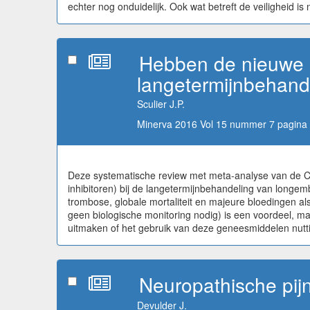
echter nog onduidelijk. Ook wat betreft de veiligheid i
Hebben de nieuwe or
langetermijnbehand
Sculier J.P.
Minerva 2016 Vol 15 nummer 7 pagina 
Deze systematische review met meta-analyse van de Coc
inhibitoren) bij de langetermijnbehandeling van longe
trombose, globale mortaliteit en majeure bloedingen als
geen biologische monitoring nodig) is een voordeel, ma
uitmaken of het gebruik van deze geneesmiddelen nuttig
Neuropathische pij
Devulder J.