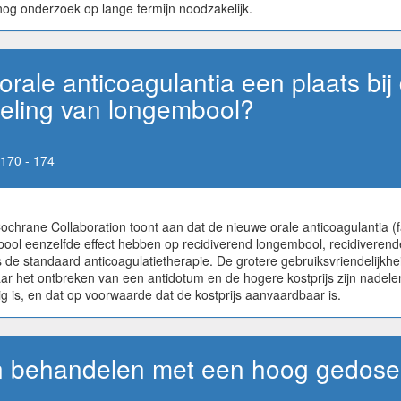
s nog onderzoek op lange termijn noodzakelijk.
ale anticoagulantia een plaats bij
eling van longembool?
170 - 174
hrane Collaboration toont aan dat de nieuwe orale anticoagulantia (fa
mbool eenzelfde effect hebben op recidiverend longembool, recidivere
 de standaard anticoagulatietherapie. De grotere gebruiksvriendelijkhe
ar het ontbreken van een antidotum en de hogere kostprijs zijn nadelen
 is, en dat op voorwaarde dat de kostprijs aanvaardbaar is.
n behandelen met een hoog gedosee