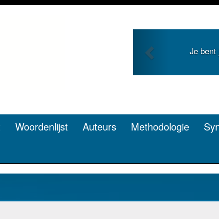
Previous
 jong en zoekt roem met je
Je d
pen? Dat kan.
t
Woordenlijst
Auteurs
Methodologie
Sy