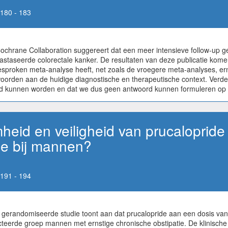
180 - 183
hrane Collaboration suggereert dat een meer intensieve follow-up ge
astaseerde colorectale kanker. De resultaten van deze publicatie kom
esproken meta-analyse heeft, net zoals de vroegere meta-analyses, er
rden aan de huidige diagnostische en therapeutische context. Verder z
gd kunnen worden en dat we dus geen antwoord kunnen formuleren op d
heid en veiligheid van prucalopride
ie bij mannen?
191 - 194
 gerandomiseerde studie toont aan dat prucalopride aan een dosis va
ecteerde groep mannen met ernstige chronische obstipatie. De klinische 