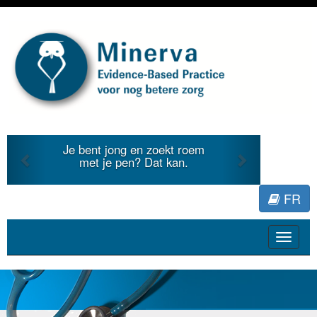
Previous
Next
Je bent jong en zoekt roem
met je pen? Dat kan.
FR
Toggle
navigat