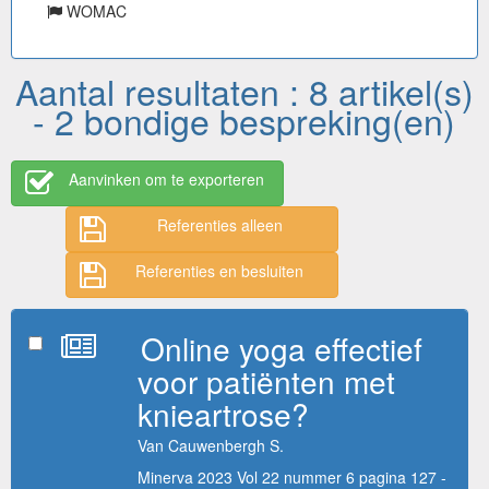
WOMAC
Aantal resultaten : 8 artikel(s)
- 2 bondige bespreking(en)
Aanvinken om te exporteren
Referenties alleen
Referenties en besluiten
Online yoga effectief
voor patiënten met
knieartrose?
Van Cauwenbergh S.
Minerva 2023 Vol 22 nummer 6 pagina 127 -