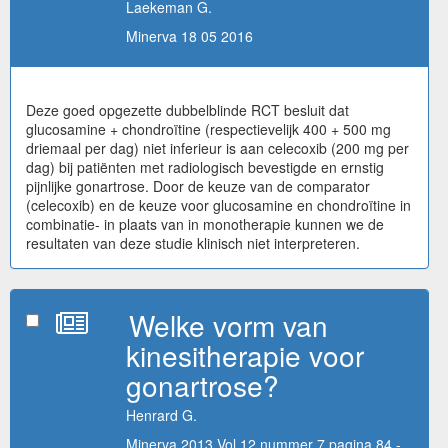
Laekeman G.
Minerva 18 05 2016
Deze goed opgezette dubbelblinde RCT besluit dat
glucosamine + chondroïtine (respectievelijk 400 + 500 mg
driemaal per dag) niet inferieur is aan celecoxib (200 mg per
dag) bij patiënten met radiologisch bevestigde en ernstig
pijnlijke gonartrose. Door de keuze van de comparator
(celecoxib) en de keuze voor glucosamine en chondroïtine in
combinatie- in plaats van in monotherapie kunnen we de
resultaten van deze studie klinisch niet interpreteren.
Welke vorm van
kinesitherapie voor
gonartrose?
Henrard G.
Minerva 2013 Vol 12 nummer 7 pagina 84 -