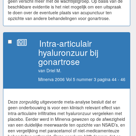
geen verschil meer met de wachtlijstgroep. Op basis van de
beschikbare evidentie is het niet mogelijk om een uitspraak
te doen over de eventuele plaats van acupunctuur ten
opzichte van andere behandelingen voor gonartrose.
Intra-articulair
hyaluronzuur bij
gonartrose
van Driel M.
Minerva 2006 Vol 5 nummer 3 pagina 44 - 46
Deze zorgvuldig uitgevoerde meta-analyse besluit dat er
geen onderbouwing is voor een klinisch relevant effect van
intra-articulaire infiltraties met hyaluronzuur vergeleken met
placebo. Eerder werd in Minerva gewezen op de afwezigheid
van een duidelijke meerwaarde ten opzichte van NSAID’s, en
een vergelijking met paracetamol of niet-medicamenteuze