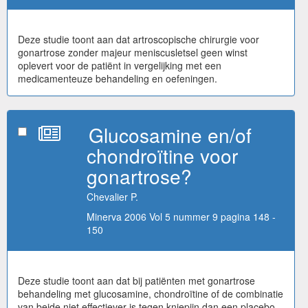
Deze studie toont aan dat artroscopische chirurgie voor
gonartrose zonder majeur meniscusletsel geen winst
oplevert voor de patiënt in vergelijking met een
medicamenteuze behandeling en oefeningen.
Glucosamine en/of
chondroïtine voor
gonartrose?
Chevalier P.
Minerva 2006 Vol 5 nummer 9 pagina 148 -
150
Deze studie toont aan dat bij patiënten met gonartrose
behandeling met glucosamine, chondroïtine of de combinatie
van beide niet effectiever is tegen kniepijn dan een placebo.