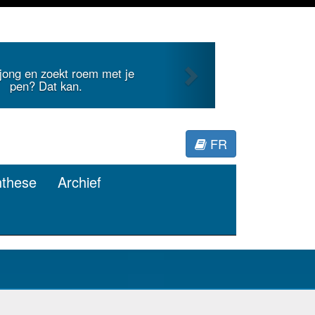
Next
 jong en zoekt roem met je
pen? Dat kan.
FR
nthese
Archief