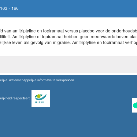
163 - 166
 van amitriptyline en topiramaat versus placebo voor de onderhoudsb
futiliteit. Amitriptyline of topiramaat hebben geen meerwaarde boven pl
ijkse leven als gevolg van migraine. Amitriptyline en topiramaat verh
lijke, wetenschappelijke informatie te verspreiden.
elijkheid respecteert.