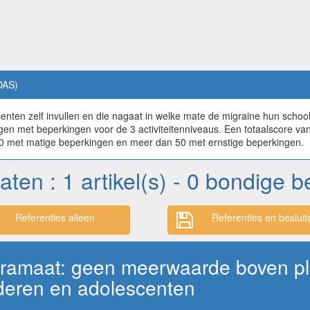
DAS)
ten zelf invullen en die nagaat in welke mate de migraine hun schoolactiv
dagen met beperkingen voor de 3 activiteitenniveaus. Een totaalscore v
 50 met matige beperkingen en meer dan 50 met ernstige beperkingen.
taten : 1 artikel(s) - 0 bondige 
Referenties alleen
Referenties en besluit
opiramaat: geen meerwaarde boven p
nderen en adolescenten