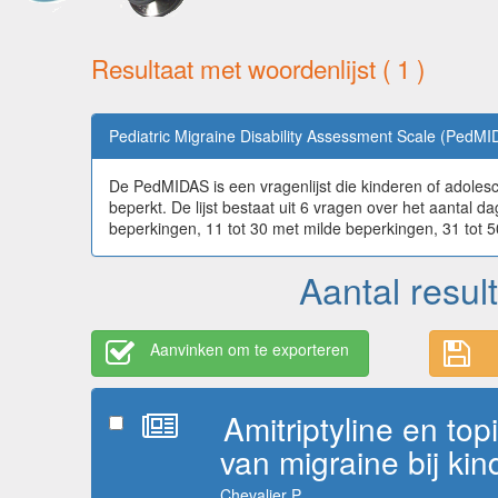
Resultaat met woordenlijst ( 1 )
Pediatric Migraine Disability Assessment Scale (PedMI
De PedMIDAS is een vragenlijst die kinderen of adolescen
beperkt. De lijst bestaat uit 6 vragen over het aantal 
beperkingen, 11 tot 30 met milde beperkingen, 31 tot
Aantal resul
Aanvinken om te exporteren
Amitriptyline en t
van migraine bij ki
Chevalier P.