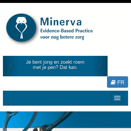
Previous
Next
Je bent jong en zoekt roem
met je pen? Dat kan.
FR
Toggle
navigat