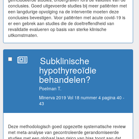
conclusies. Goed uitgevoerde studies bij meer patiënten met
een langdurige opvolging na de interventie moeten deze
conclusies bevestigen. Voor patiënten met acute covid-19 is
er een gebrek aan studies die de doeltreffendheid van
revalidatie evalueren op basis van sterke klinische
uitkomstmaten.
Subklinische
hypothyreoïdie
behandelen?
Poelman T.
Minerva 2019 Vol 18 nummer 4 pagina 40 -
43
Deze methodologisch goed opgezette systematische review
met meta-analyse van gecontroleerde gerandomiseerde
studies met een globaal laag risico van bias toont aan dat