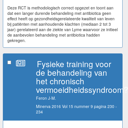
Deze RCT is methodologisch correct opgezet en toont aan
dat een langer durende behandeling met antibiotica geen
effect heeft op gezondheidsgerelateerde kwaliteit van leven
bij patiënten met aanhoudende klachten (mediaan 2 tot 3
jaar) gerelateerd aan de ziekte van Lyme waarvoor ze initieel
de aanbevolen behandeling met antibiotica hadden
gekregen.
Fysieke training voor
de behandeling van
het chronisch
vermoeidheidssyndroom
Feron J-M.
Minerva 2016 Vol 15 nummer 9 pagina 230 -
234