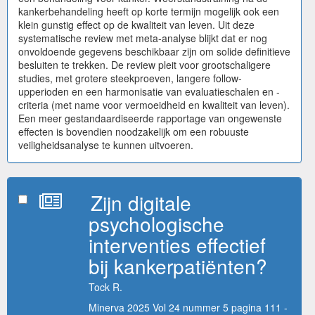
kankerbehandeling heeft op korte termijn mogelijk ook een
klein gunstig effect op de kwaliteit van leven. Uit deze
systematische review met meta-analyse blijkt dat er nog
onvoldoende gegevens beschikbaar zijn om solide definitieve
besluiten te trekken. De review pleit voor grootschaligere
studies, met grotere steekproeven, langere follow-
upperioden en een harmonisatie van evaluatieschalen en -
criteria (met name voor vermoeidheid en kwaliteit van leven).
Een meer gestandaardiseerde rapportage van ongewenste
effecten is bovendien noodzakelijk om een robuuste
veiligheidsanalyse te kunnen uitvoeren.
Zijn digitale
psychologische
interventies effectief
bij kankerpatiënten?
Tock R.
Minerva 2025 Vol 24 nummer 5 pagina 111 -