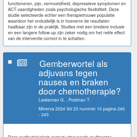
functioneren, pijn, vermoeidheid, depressieve symptomen en
ACT-vaardigheden zoals psychologische flexibiliteit. Deze
studie selecteerde echter een therapietrouwe populatie
waardoor het onduidelijk is in hoeverre de resultaten
haalbaar zijn in de praktijk. Studies met een bredere inclusie
en een langere follow-up zijn zeker nodig om het reële effect
van de interventie correct in te schatten.
Gemberwortel als
adjuvans tegen
nausea en braken
door chemotherapie?
Laekeman G. , Poelman T.
Minerva 2024 Vol 23 nummer 10 pagina 240
- 243