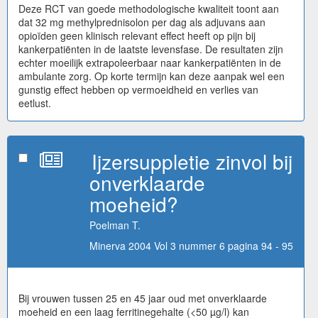
Deze RCT van goede methodologische kwaliteit toont aan
dat 32 mg methylprednisolon per dag als adjuvans aan
opioïden geen klinisch relevant effect heeft op pijn bij
kankerpatiënten in de laatste levensfase. De resultaten zijn
echter moeilijk extrapoleerbaar naar kankerpatiënten in de
ambulante zorg. Op korte termijn kan deze aanpak wel een
gunstig effect hebben op vermoeidheid en verlies van
eetlust.
Ijzersuppletie zinvol bij
onverklaarde
moeheid?
Poelman T.
Minerva 2004 Vol 3 nummer 6 pagina 94 - 95
Bij vrouwen tussen 25 en 45 jaar oud met onverklaarde
moeheid en een laag ferritinegehalte (<50 µg/l) kan