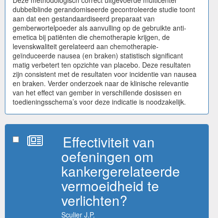
Deze methodologisch correct uitgevoerde multicenter
dubbelblinde gerandomiseerde gecontroleerde studie toont
aan dat een gestandaardiseerd preparaat van
gemberwortelpoeder als aanvulling op de gebruikte anti-
emetica bij patiënten die chemotherapie krijgen, de
levenskwaliteit gerelateerd aan chemotherapie-
geïnduceerde nausea (en braken) statistisch significant
matig verbetert ten opzichte van placebo. Deze resultaten
zijn consistent met de resultaten voor incidentie van nausea
en braken. Verder onderzoek naar de klinische relevantie
van het effect van gember in verschillende dosissen en
toedieningsschema’s voor deze indicatie is noodzakelijk.
Effectiviteit van
oefeningen om
kankergerelateerde
vermoeidheid te
verlichten?
Sculier J.P.