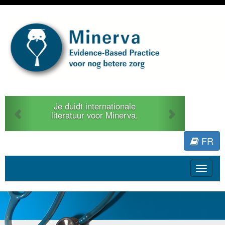
Previous
Next
Je duidt internationale
literatuur voor Minerva.
FR
Toggle
navigat